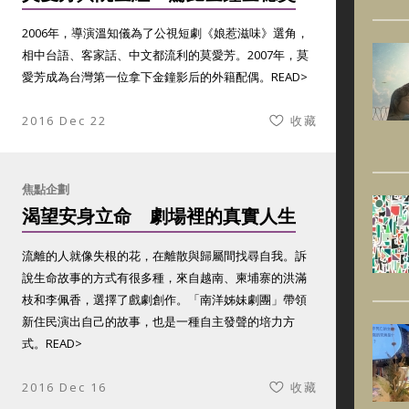
2006年，導演溫知儀為了公視短劇《娘惹滋味》選角，
相中台語、客家話、中文都流利的莫愛芳。2007年，莫
愛芳成為台灣第一位拿下金鐘影后的外籍配偶。
READ>
2016 Dec 22
收藏
焦點企劃
渴望安身立命 劇場裡的真實人生
流離的人就像失根的花，在離散與歸屬間找尋自我。訴
說生命故事的方式有很多種，來自越南、柬埔寨的洪滿
枝和李佩香，選擇了戲劇創作。「南洋姊妹劇團」帶領
新住民演出自己的故事，也是一種自主發聲的培力方
式。
READ>
2016 Dec 16
收藏