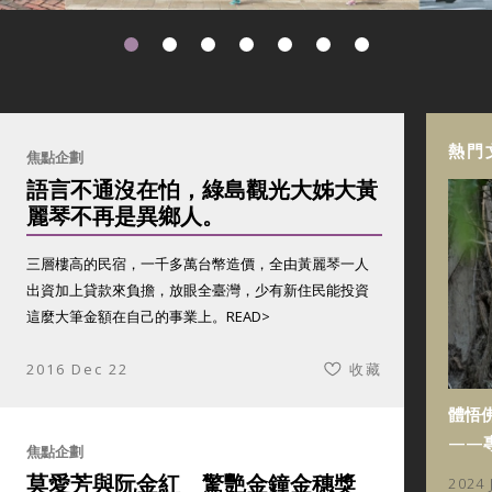
熱門
焦點企劃
語言不通沒在怕，綠島觀光大姊大黃
麗琴不再是異鄉人。
三層樓高的民宿，一千多萬台幣造價，全由黃麗琴一人
出資加上貸款來負擔，放眼全臺灣，少有新住民能投資
這麼大筆金額在自己的事業上。
READ>
2016 Dec 22
收藏
體悟
——
焦點企劃
莫愛芳與阮金紅 驚艷金鐘金穗獎
2024 