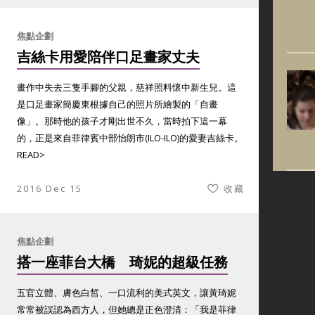
焦點企劃
吉絲卡用愛陪伴口足畫家丈夫
畫作中失去三隻手腳的父親，慈祥照料懷中新生兒。這
是口足畫家簡慶東根據自己的照片所繪製的「自畫
像」。那時他的孩子才剛出世不久，當時拍下這一幕
的，正是來自菲律賓中部怡朗市(ILO-ILO)的愛妻吉絲卡。
READ>
2016 Dec 15
收藏
焦點企劃
搭一座菲台大橋 琦妮的超級任務
五官立體、膚色白皙、一口流利的美式英文，讓黃琦妮
常常被誤認為西方人，但她總是正色澄清：「我是菲律