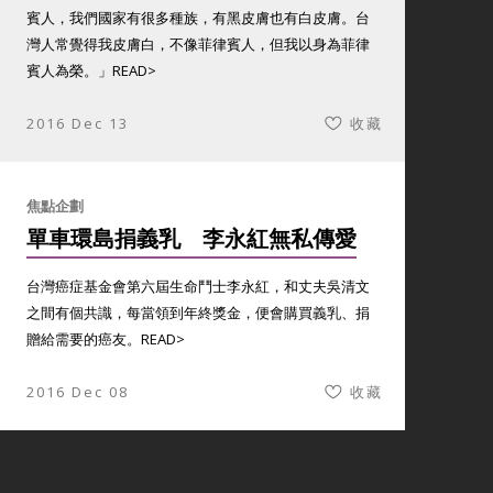
賓人，我們國家有很多種族，有黑皮膚也有白皮膚。台
灣人常覺得我皮膚白，不像菲律賓人，但我以身為菲律
賓人為榮。」
READ>
2016 Dec 13
收藏
焦點企劃
單車環島捐義乳 李永紅無私傳愛
台灣癌症基金會第六屆生命鬥士李永紅，和丈夫吳清文
之間有個共識，每當領到年終獎金，便會購買義乳、捐
贈給需要的癌友。
READ>
2016 Dec 08
收藏