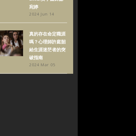
宛婷
2024 Jun 14
真的存在命定職涯
嗎？心理師許庭韶
給生涯迷茫者的突
破指南
2024 Mar 05