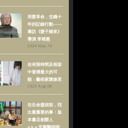
用愛革命，交織十
年的記錄行動——
專訪《愛子歸來》
導演 李靖惠
2024 May 13
在有限時間及框架
中發揮最大的可
能：藝術家陳姝里
2023 Aug 08
在生命盡頭前，找
出最重要的事：版
本書店創辦人
a.k.a.安寧醫師謝