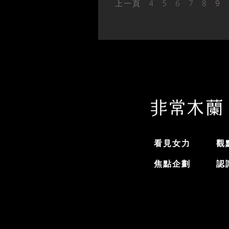
上一頁
4
5
6
7
8
9
看見女力
觀
焦點企劃
認