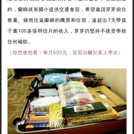
約，蘭嶼就有國小提供交通食宿，希望邀請芽芽前往
教畫。雖然往返蘭嶼的機票和住宿，遠超出7天帶孩
子畫100多張明信片的收入，芽芽仍堅持不接受學校
任何補助。
（你也會想看：每月600元 送尼泊爾兒童上學去）