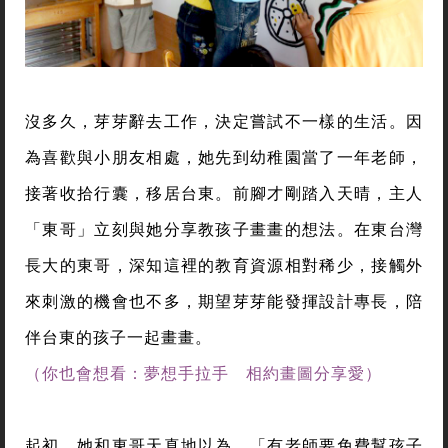
沒多久，芽芽辭去工作，決定嘗試不一樣的生活。因
為喜歡與小朋友相處，她先到幼稚園當了一年老師，
接著收拾行囊，移居台東。前腳才剛踏入天晴，主人
「東哥」立刻與她分享教孩子畫畫的想法。在東台灣
長大的東哥，深知這裡的教育資源相對稀少，接觸外
來刺激的機會也不多，期望芽芽能發揮設計專長，陪
伴台東的孩子一起畫畫。
（你也會想看：夢想手拉手 相約畫圖分享愛）
起初，她和東哥天真地以為，「有老師要免費幫孩子