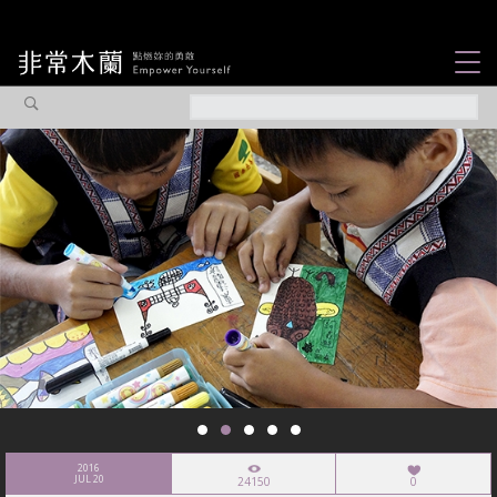
女力故事
觀點專欄
焦點企劃
社會企業
認識我們
2016
JUL 20
24150
0