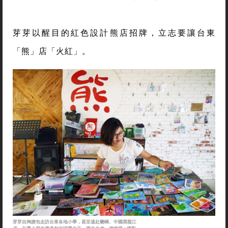
芽芽以醒目的紅色設計熊店招牌，立志要讓台東
「熊」店「火紅」。
芽芽自掏腰包走訪台東各地小學，甚至遠赴蘭嶼、中國黑龍江