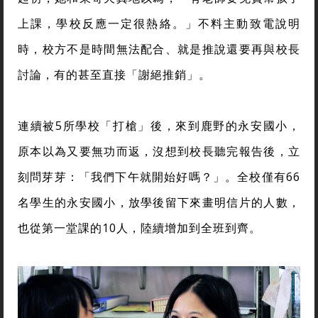
上課，學校反應一定很熱絡。」不料主動致電說明
時，校方不是時間無法配合、就是推說還要再與校長
討論，有的甚至直接「謝絕推銷」。
連續被5所學校「打槍」後，來到鹿野的永安國小，
原本以為又要無功而返，沒想到校長聽完報告後，立
刻問芽芽：「我們下午就開始好嗎？」。全校僅有66
名學生的永安國小，放學後留下來畫明信片的人數，
也從第一堂課的10人，陸續增加到全班到齊。