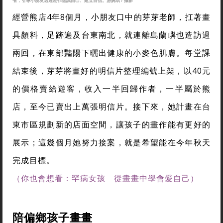
省，引導小朋友透過創作認識自己、建立自信。游婉琪 / 攝影
經營熊店4年8個月，小朋友口中的芽芽老師，扛著畫
具顏料，足跡遍及台東南北，就連離島蘭嶼也造訪過
兩回，在東部豔陽下曬出健康的小麥色肌膚。每堂課
結束後，芽芽將畫好的明信片整理編號上架，以40元
的價格賣給遊客，收入一半回歸作者，一半屬於熊
店，至今已賣出上萬張明信片。接下來，她計畫在台
東市區規劃新的店面空間，讓孩子的畫作能有更好的
展示；這幾個月她努力接案，就是希望能在今年秋天
完成目標。
（你也會想看：罕病女孩 從畫畫中學會愛自己）
陪偏鄉孩子畫畫