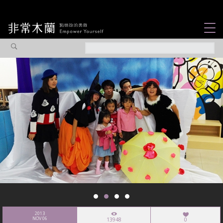
女力故事
觀點專欄
焦點企劃
社會企業
認識我們
2013
NOV 06
13948
0