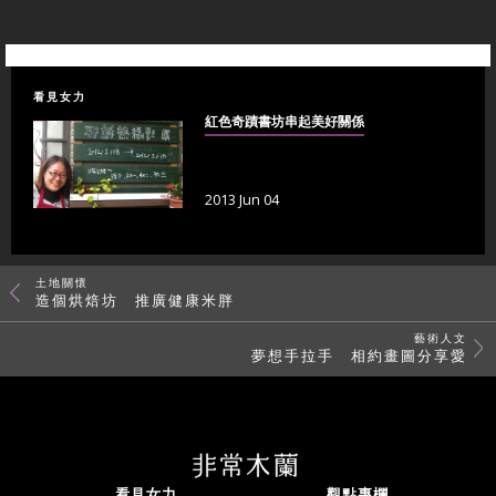
看見女力
紅色奇蹟書坊串起美好關係
2013 Jun 04
土地關懷
造個烘焙坊 推廣健康米胖
藝術人文
夢想手拉手 相約畫圖分享愛
看見女力
觀點專欄