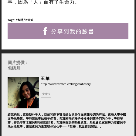
事，因為「人」而有了生命力。
Tags:
#包琇月
#公益
圖片提供：
包綉月
王 華
http://www.wretch.cc/blog/wahstory
文章 5
綽號狗兒，嘉義縣朴子人，目前和兩隻寶貝貓女兒居住在悠閒步調的府城。東海大學中國
文學系畢業。平時寫故事給孩子們看，希冀將善的種子慢慢播到孩子們的心中，等待發
芽；作為非常木蘭的駐地採訪記者，希冀挖掘更多堅毅勇敢、為社會及家庭努力奉獻的不
凡女性故事，讓溫柔的力量進駐你我心中──「改變，就從你我開始」。