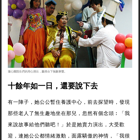
蓮心園院生們的用心演出，贏得台下無數掌聲。
十餘年如一日，還要說下去
有一陣子，她公公暫住養護中心，前去探望時，發現
那些老人了無生趣地坐在那兒，忽然有個念頭︰「我
來說故事給他們聽吧！」於是她賣力演出，大受歡
迎，連她公公都情緒激動，面露驕傲的神情，「我很