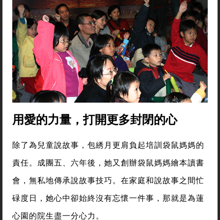
用愛的力量，打開更多封閉的心
除了為兒童說故事，包綉月更肩負起培訓袋鼠媽媽的
責任。成團五、六年後，她又創辦袋鼠媽媽繪本讀書
會，無私地傳承說故事技巧。在家庭和說故事之間忙
碌度日，她心中卻始終沒有忘懷一件事，那就是為蓮
心園的院生盡一分心力。