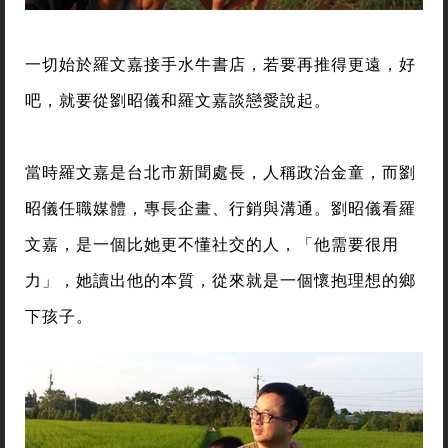
一切始於羅文嘉接手水牛書店，若要再推得更遠，好
吧，就要從劉昭儀和羅文嘉談戀愛說起。
當時羅文嘉是台北市新聞處長，人稱政治金童，而劉
昭儀任職媒體，專長企畫、行銷與溝通。劉昭儀看羅
文嘉，是一個比她更不懂社交的人，「他需要很用
力」，她讀出他的本質，從來就是一個懷抱理想的鄉
下孩子。