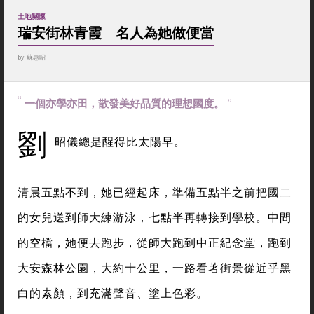
土地關懷
瑞安街林青霞 名人為她做便當
by
蘇惠昭
一個亦學亦田，散發美好品質的理想國度。
劉
昭儀總是醒得比太陽早。
清晨五點不到，她已經起床，準備五點半之前把國二
的女兒送到師大練游泳，七點半再轉接到學校。中間
的空檔，她便去跑步，從師大跑到中正紀念堂，跑到
大安森林公園，大約十公里，一路看著街景從近乎黑
白的素顏，到充滿聲音、塗上色彩。