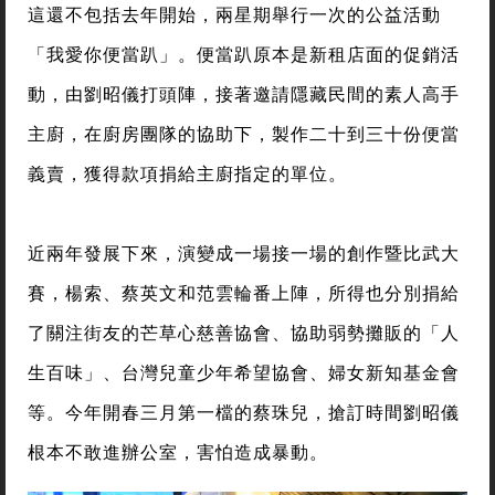
這還不包括去年開始，兩星期舉行一次的公益活動
「我愛你便當趴」。便當趴原本是新租店面的促銷活
動，由劉昭儀打頭陣，接著邀請隱藏民間的素人高手
主廚，在廚房團隊的協助下，製作二十到三十份便當
義賣，獲得款項捐給主廚指定的單位。
近兩年發展下來，演變成一場接一場的創作暨比武大
賽，楊索、蔡英文和范雲輪番上陣，所得也分別捐給
了關注街友的芒草心慈善協會、協助弱勢攤販的「人
生百味」、台灣兒童少年希望協會、婦女新知基金會
等。今年開春三月第一檔的蔡珠兒，搶訂時間劉昭儀
根本不敢進辦公室，害怕造成暴動。