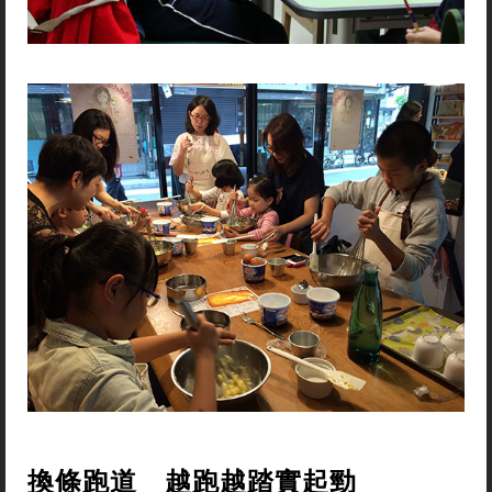
換條跑道 越跑越踏實起勁