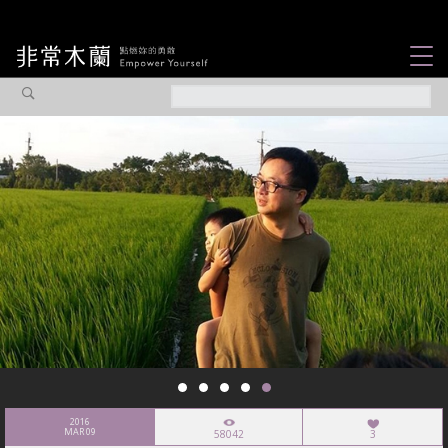
女力故事
觀點專欄
焦點企劃
社會企業
認識我們
2016
MAR 09
58042
3