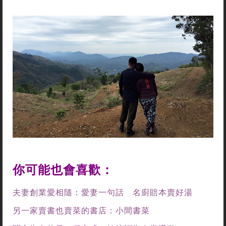
你可能也會喜歡：
夫妻創業愛相隨：愛妻一句話 名廚賠本賣好湯
另一家賣書也賣菜的書店：小間書菜