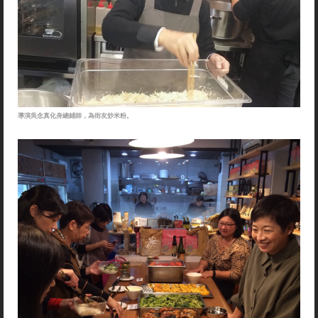
導演吳念真化身總鋪師，為街友炒米粉。