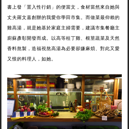
書上發「置入性行銷」的便當文，食材當然來自她與
丈夫羅文嘉創辦的我愛你學田市集。而做菜最仰賴的
雞高湯，就是她基於家庭主婦需要，建議市集餐廳主
廚蘇彥彰開發而成。以高等桂丁雞、根莖蔬菜及天然
香料熬製，造福視熬高湯為必要卻嫌麻煩、對此又愛
又恨的料理人，如她。