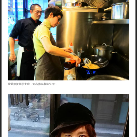
我愛你便當趴主廚，知名作家蔡珠兒(右)。