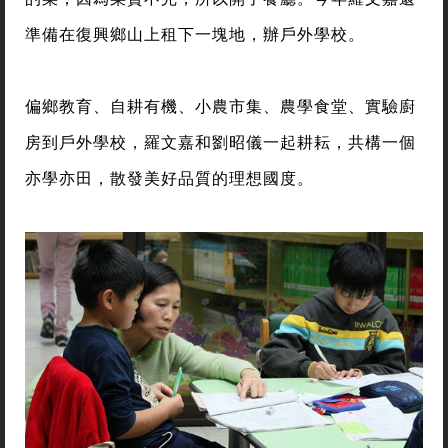
準備在復興鄉山上租下一塊地，辦戶外學校。
偏鄉教育、自耕有機、小農市集、農學食堂、實驗廚
房到戶外學校，羅文嘉和劉昭儀一起耕耘，共構一個
亦學亦田，散發美好品質的理想國度。