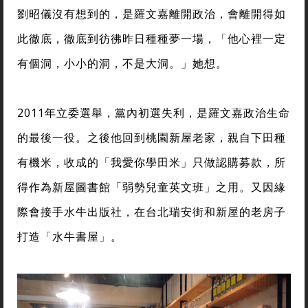
劉昭儀沒有想到的，是羅文嘉離開政治，會離開得如
此徹底，徹底到彷彿昨日種種夢一場，「他心裡一定
有個洞，小小的洞，不是大洞。」她想。
2011年立委選舉，黨內初選失利，是羅文嘉政治生命
的最後一役。之後他回到桃園新屋老家，親自下田種
有機米，收成的「我愛你學田米」只做認購募款，所
得作為新屋圖書館「弱勢兒童英文班」之用。又因緣
際會接手水牛出版社，在台北瑞安街和新屋的老房子
打造「水牛書屋」。