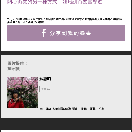
關心街友的另一種方式：她培訓街友當導遊
Tags:
#我愛你學田
# 水牛書店
# 劉昭儀
# 羅文嘉
# 我愛你便當趴
# 123無家者人權音樂會
# 總鋪師
#
吳念真
# 柯一正
# 蔡珠兒
# 楊索
圖片提供：
劉昭儀
蘇惠昭
文章 45
自由撰稿 人物採訪/報導 看書、養貓、逐花、拍鳥