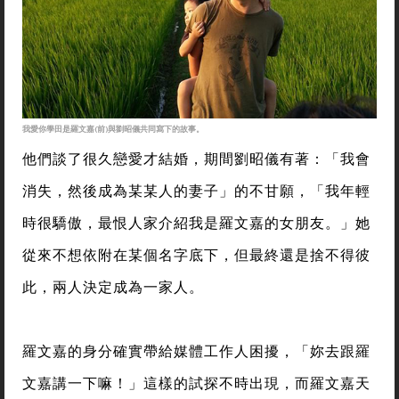
我愛你學田是羅文嘉(前)與劉昭儀共同寫下的故事。
他們談了很久戀愛才結婚，期間劉昭儀有著：「我會
消失，然後成為某某人的妻子」的不甘願，「我年輕
時很驕傲，最恨人家介紹我是羅文嘉的女朋友。」她
從來不想依附在某個名字底下，但最終還是捨不得彼
此，兩人決定成為一家人。
羅文嘉的身分確實帶給媒體工作人困擾，「妳去跟羅
文嘉講一下嘛！」這樣的試探不時出現，而羅文嘉天