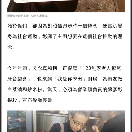
我愛你便當趴主廚，知名作家楊索。
始於促銷，卻因為劉昭儀跑步時一個轉念，便當趴變
身為社會運動，彰顯了主廚想要在這個社會推動的理
念。
今年年初，吳念真和柯一正響應「123無家者人權尾
牙音樂會」，也來到「我愛你學田」廚房，為街友做
白菜滷和炒米粉。當天，必須為營業額負責的蘇彥彰
很殺，宣布餐廳停業。