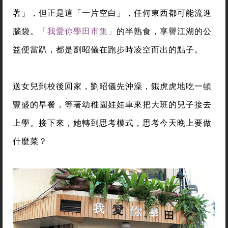
著」，但正是這「一片空白」，任何東西都可能流進
腦袋。
「我愛你學田市集」
的半熟食，享譽江湖的公
益便當趴，都是劉昭儀在跑步時凌空而出的點子。
送女兒到校後回家，劉昭儀先沖澡，餓虎虎地吃一頓
豐盛的早餐，等著幼稚園娃娃車來把大班的兒子接去
上學。接下來，她轉到思考模式，思考今天晚上要做
什麼菜？