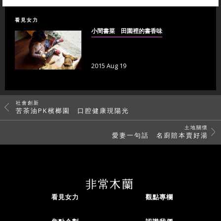
看見女力
小間書菜 田園裡的書香味
2015 Aug 19
社會創新
苦茶油PK檳榔園 口腔健康現陽光
土地關懷
愛妻一句話 名廚賠本賣好湯
看見女力
觀點專欄