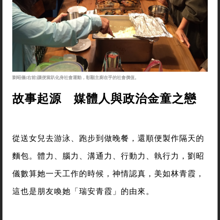
劉昭儀(右前)讓便當趴化身社會運動，彰顯主廚在乎的社會價值。
故事起源 媒體人與政治金童之戀
從送女兒去游泳、跑步到做晚餐，還順便製作隔天的
麵包。體力、腦力、溝通力、行動力、執行力，劉昭
儀數算她一天工作的時候，神情認真，美如林青霞，
這也是朋友喚她「瑞安青霞」的由來。