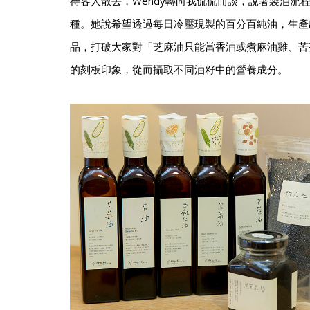
待客人散去，Wendy轉向我侃侃而談，說著製油流
種。她說希望透過每日冷壓現製的百分百純油，生產
品，打破大家對「芝麻油只能當香油或煮麻油雞、苦
的刻板印象，從而攝取不同油籽中的營養成分。