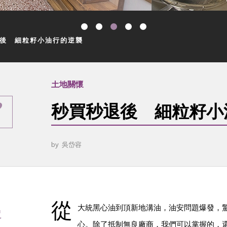
後 細粒籽小油行的逆襲
土地關懷
秒買秒退後 細粒籽小
by
吳岱容
從
慢
大統黑心油到頂新地溝油，油安問題爆發，驚
心。除了抵制無良廠商，我們可以掌握的，