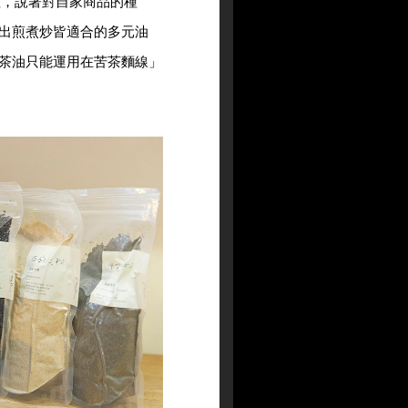
程，說著對自家商品的種
出煎煮炒皆適合的多元油
茶油只能運用在苦茶麵線」