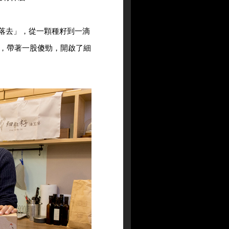
「撩落去」，從一顆種籽到一滴
，帶著一股傻勁，開啟了細