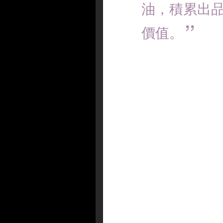
油，積累出
價值。