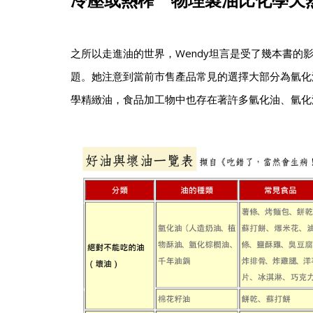
之所以走進油的世界，Wendy坦言是受了幾本書的
題。她注意到當前市售產品常見的選擇大部分為氫化
學精緻油，食品加工物中也存在著許多氫化油、氫化