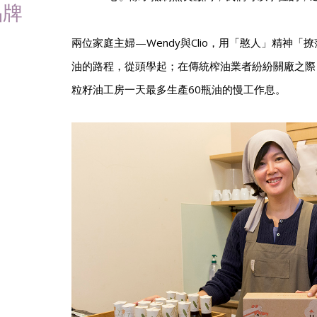
品牌
兩位家庭主婦—Wendy與Clio，用「憨人」精神
油的路程，從頭學起；在傳統榨油業者紛紛關廠之際
粒籽油工房一天最多生產60瓶油的慢工作息。