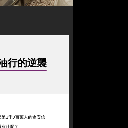
油行的逆襲
呆2千3百萬人的食安信
還有什麼？