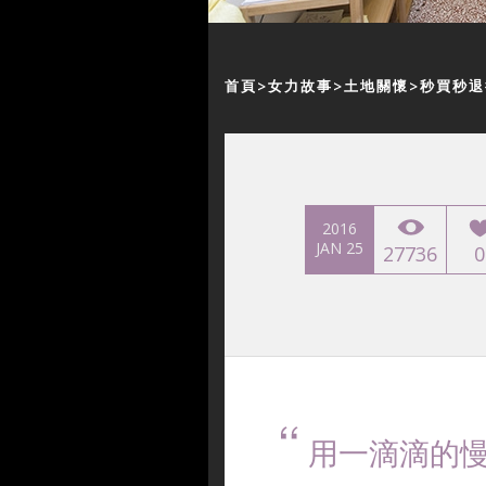
首頁
女力故事
土地關懷
秒買秒退
2016
JAN 25
27736
0
用一滴滴的