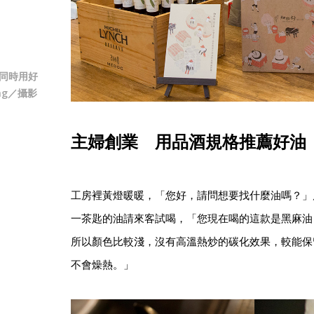
，同時用好
ng／攝影
主婦創業 用品酒規格推薦好油
工房裡黃燈暖暖，「您好，請問想要找什麼油嗎？」店
一茶匙的油請來客試喝，「您現在喝的這款是黑麻油
所以顏色比較淺，沒有高溫熱炒的碳化效果，較能保
不會燥熱。」