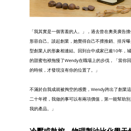
「我其實是一個害羞的人。」，過去曾在奧美廣告擔任
形容自己。談起創業，她覺得自己不擅推銷、排斥曝
型創業人的形象相連結。回到台中成家已逾10年，
的甜蜜包袱拖慢了Wendy在職場上的步伐，「當你
的時候，才發現沒有你的位置了。」
不滿於自我成就被掏空的感覺，Wendy跨出了創業
二十年裡，我做的事可以有兩項價值，第一能幫助別
我的產品。」
冷壓或熱榨 物理製油比化學天