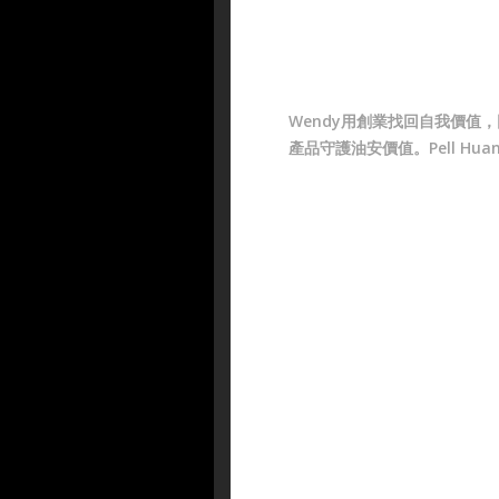
Wendy用創業找回自我價值
產品守護油安價值。Pell Hua