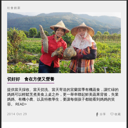
社會創新
切好好 食在方便又營養
提供當天採收、當天切洗、當天寄送的宜蘭當季有機蔬食，讓忙碌的
媽媽可以輕鬆烹煮美食上桌之外，更一舉串聯起鮮美蔬果背後，失業
媽媽、有機小農、以及特教學生，要讓每個孩子都能看到媽媽的笑
容。 READ>
2014 Oct 29
分享
收藏