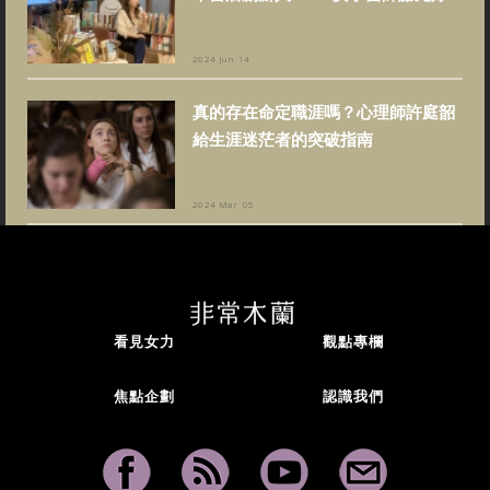
2024 Jun 14
真的存在命定職涯嗎？心理師許庭韶
給生涯迷茫者的突破指南
2024 Mar 05
看見女力
觀點專欄
焦點企劃
認識我們