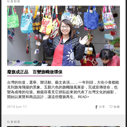
社會創新
廢旗成正品 百變旗幟做環保
台灣的街道，選舉、辦活動、藝文表演……，一年到頭，大街小巷都能
見到旗海飛揚的景象。五顏六色的旗幟隨風展姿，完成宣傳使命，也
變為成堆的垃圾。賴懿容看見它拼貼起來就代表了台灣文化的縮影，
開始以展覽和商品設計，讓這些廢旗再生。 READ>
2014 Jun 11
分享
收藏
社會創新