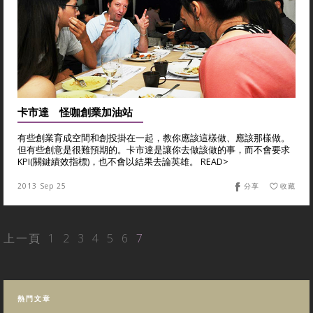
卡市達 怪咖創業加油站
有些創業育成空間和創投掛在一起，教你應該這樣做、應該那樣做。
但有些創意是很難預期的。卡市達是讓你去做該做的事，而不會要求
KPI(關鍵績效指標)，也不會以結果去論英雄。 READ>
2013 Sep 25
分享
收藏
上一頁
1
2
3
4
5
6
7
熱門文章