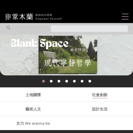
女力故事
觀點專欄
焦點企劃
社會企業
木蘭選片
認識我們
土地關懷
社會創新
藝術人文
設計生活
女力 We wanna be