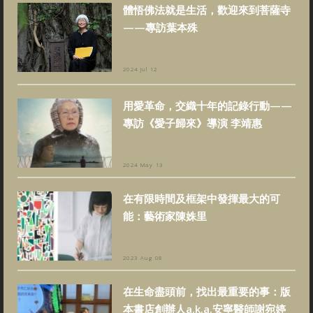
體悟佛法就是生活，歡迎來到菩薩寺
——專訪葉本殊
2024 Jul 12
用愛革命，交織十年的記錄行動——
專訪《愛子歸來》導演 李靖惠
2024 May 13
在有限時間及框架中發揮最大的可
能：藝術家陳姝里
2023 Aug 08
在生命盡頭前，找出最重要的事：版
本書店創辦人a.k.a.安寧醫師謝宛婷