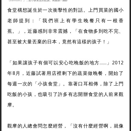
（dandan）」，是小孩食堂的起源。簡嘉潁 / 攝影
食堂構想誕生於一次衝擊性的對話。上門買菜的國小
老師提到：「我們班上有學生晚餐只有一根香
蕉。」，近藤感到非常震撼，「在食物多到吃不完、
甚至被大量丟棄的日本，竟然有這樣的孩子！」
「如果讓孩子有個可以安心吃晚飯的地方......」2012
年8月，近藤試著用店裡剩下的蔬菜做晚餐，開始了
每週一次的「小孩食堂」。靠著口耳相傳，除了上門
吃飯的小孩，也吸引了許多有志開辦食堂的人前來觀
摩。
觀摩的人總會問怎麼經營，「沒有什麼經營啊，就像