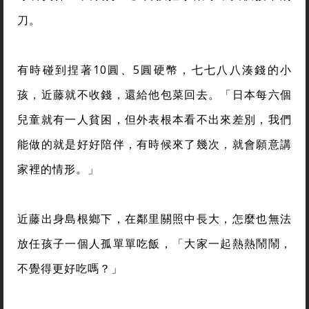
刀。
有時碰到捏著10圓、5圓硬幣，七七八八湊錢的小
孩，近藤就不收錢，還給他包菜回去。「日本每六個
兒童就有一人貧困，但外表根本看不出來差別，我們
能做的就是好好陪伴，有時候來了幾次，就會願意講
家裡的情形。」
近藤出身島根鄉下，在鄰里關照中長大，怎麼也無法
放任孩子一個人孤單單吃飯，「大家一起熱熱鬧鬧，
不覺得更好吃嗎？」