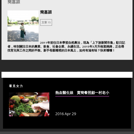
簡嘉潁
簡嘉潁
文章 15
2011年前往日本學習自然農法，現為「上下游新聞市集」駐日記
者，特別關注日本的農業、飲食、社會企業、永續生活。2015年3月升格當媽媽，正在尋
找育兒與工作之間的平衡。新手母親嘴裡的日本風土，如何有滋有味？快來嚐嚐！
看見女力
熱血醫生娘 賣簡餐照顧一村老小
2016 Apr 29