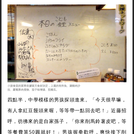
小孩食堂的菜單依據當天食材決定，上週的有炸魚、涮豬肉沙
拉、蘿蔔豚肉煮物、茄子味增湯、煎櫛瓜。
四點半，中學模樣的男孩探頭進來。「今天很早嘛，
有人拿紅豆饅頭來喔，等等帶一點回去吧！」近藤招
呼，彷彿來的是自家孫子，「你來削馬鈴薯皮吧，等
等餐費算50圓就好！」男孩握拳歡呼，爽快接下削