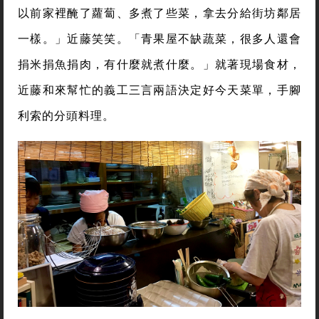
以前家裡醃了蘿蔔、多煮了些菜，拿去分給街坊鄰居
一樣。」近藤笑笑。「青果屋不缺蔬菜，很多人還會
捐米捐魚捐肉，有什麼就煮什麼。」就著現場食材，
近藤和來幫忙的義工三言兩語決定好今天菜單，手腳
利索的分頭料理。