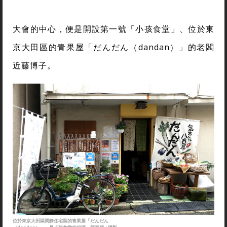
大會的中心，便是開設第一號「小孩食堂」、位於東
京大田區的青果屋「だんだん（dandan）」的老闆
近藤博子。
位於東京大田區閑靜住宅區的青果屋「だんだん