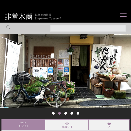
女力故事
觀點專欄
焦點企劃
社會企業
認識我們
2016
AUG 01
408651
2