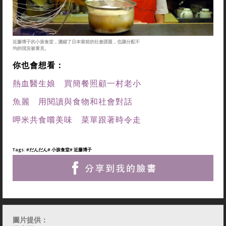
近藤博子的小孩食堂，濃縮了日本當前的社會課題，也讓分配不
均的現況被看見。
你也會想看：
熱血醫生娘 買簡餐照顧一村老小
魚麗 用閱讀與食物和社會對話
呷米共食嚐美味 菜單跟著時令走
Tags:
#だんだん
# 小孩食堂
# 近藤博子
圖片提供：