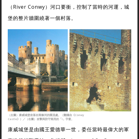
（River Conwy）河口要衝，控制了當時的河運，城
堡的整片牆圍繞著一個村落。
（左圖）康威城堡坐落在兩條河的匯流處。（翻攝自《Conwy
Castle》）／（右圖）攻擊與防守兩用的「I」字窗。
康威城堡是由國王愛德華一世，委任當時最偉大的軍