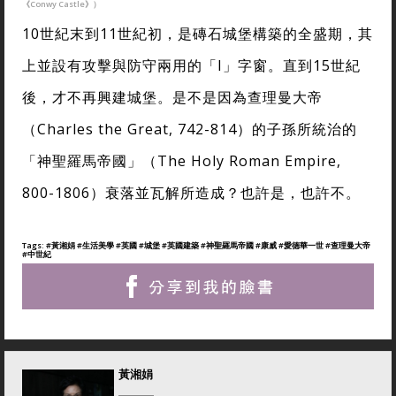
《Conwy Castle》）
10世紀末到11世紀初，是磚石城堡構築的全盛期，其
上並設有攻擊與防守兩用的「I」字窗。直到15世紀
後，才不再興建城堡。是不是因為查理曼大帝
（Charles the Great, 742-814）的子孫所統治的
「神聖羅馬帝國」（The Holy Roman Empire,
800-1806）衰落並瓦解所造成？也許是，也許不。
Tags:
#黃湘娟 #生活美學 #英國 #城堡 #英國建築 #神聖羅馬帝國 #康威 #愛德華一世 #查理曼大帝
#中世紀
黃湘娟