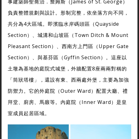
事建築師聖喬治．詹姆斯（James of St. George）
負責整體規劃與設計。形制完整，依坐落方向不同，
共分為4大區域。即濱臨水岸碼頭區（Quayside
Section）、城溝和山坡區（Town Ditch & Mount
Pleasant Section）、西南方上門區（Upper Gate
Section）、與基芬區（Gyffin Section）。這座以
土墩為基地的庭院式城堡，外牆配置8座兩兩對稱的
「筒狀塔樓」，還設有東、西兩處外堡，主要為加強
防禦力。它的外庭院（Outer Ward）配置大廳、禮
拜堂、廚房、馬廄等。內庭院（Inner Ward）是皇
室成員起居區域。