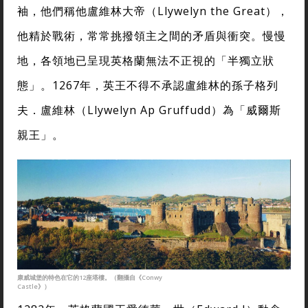
袖，他們稱他盧維林大帝（Llywelyn the Great），
他精於戰術，常常挑撥領主之間的矛盾與衝突。慢慢
地，各領地已呈現英格蘭無法不正視的「半獨立狀
態」。1267年，英王不得不承認盧維林的孫子格列
夫．盧維林（Llywelyn Ap Gruffudd）為「威爾斯
親王」。
康威城堡的特色在它的12座塔樓。（翻攝自《Conwy
Castle》）