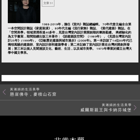
文章 51
1988-2019年，擔任《室內》雜誌總編輯。 70年代曾主編全台第
一本空間設計雜誌《家庭裝潢》、80年代主編《流行家飾》雜誌、《當代建築》雜誌。在
「空間美學」領域浸潤長達40多年，見證台灣室內設計業開創期的篳路藍縷。 將經驗化約
為文字書寫，期間陸續出版三本著作：《談建築說空間》（1989年），《見證台灣室內設
計25年》(1999年)，《亞歐歷史建築與城市漫步》(2008年)。第一本訪談了14位80年代已
獨領風騷的建築師、室內設計師和建築學者；第二本記錄了室內設計業在台灣的開創與發
展；第三本以個人見聞漫談文化、藝術、生活，以及城市美學。 1973年畢業於國立台灣大
學中國文學系。
黃湘娟的生活美學
懸崖佛寺，麥積山石窟
黃湘娟的生活美學
威爾斯親王與卡納芬城堡