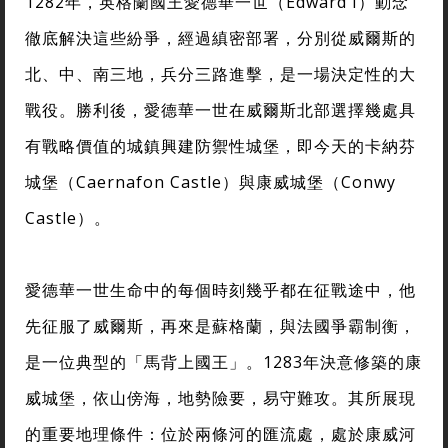
1282年，英格蘭國王愛德華一世（Edward I）動念
徹底解決這些紛爭，經過縝密部署，分別從威爾斯的
北、中、南三地，兵分三路進擊，是一場決定性的大
戰役。勝利後，愛德華一世在威爾斯北部選擇幾處具
有戰略價值的城鎮興建防禦性城堡，即今天的卡納芬
城堡（Caernafon Castle）與康威城堡（Conwy
Castle）。
愛德華一世生命中的每個時刻幾乎都在征戰途中，他
先征服了威爾斯，再來是蘇格蘭，與法國爭霸制衡，
是一位典型的「馬背上國王」。1283年決意修築的康
威城堡，依山傍海，地勢險要，易守難攻。其所展現
的重要地理條件：位於兩條河的匯流處，處於康威河