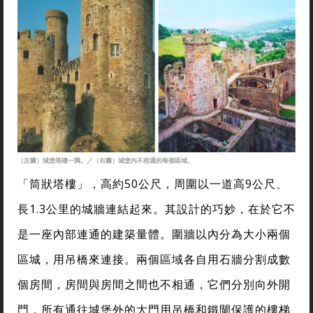
（左圖）城堡塔樓一隅。／（右圖）城堡內不相通的每個區域。
「筒狀塔樓」，高約50公尺，周圍以一道高9公尺、
長1.3公里的城牆連結起來。其設計的巧妙，在於它不
是一座內部連通的建築量體。圍牆以內分為大小兩個
區城，用吊橋來連接。兩個區域各自用石牆分割成數
個房間，房間與房間之間也不相通，它們分別向外開
門，所有通往城堡外的大門用吊橋和鐵閘保護的樓梯