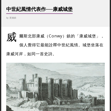
中世紀風情代表作──康威城堡
by
黃湘娟
威
爾斯北部康威（Conwy）鎮的「康威城堡」，
個人覺得它最能詮釋中世紀風情。城堡坐落在
康威河岸，如同一首史詩。