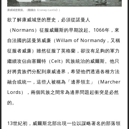
康威城堡素描。（翻攝自《Conwy Castle》）
欲了解康威城堡的歷史，必須從諾曼人
（Normans）征服威爾斯的早期說起。1066年，來
自法國的諾曼第威廉（Willam of Normandy，又稱
征服者威廉）雖然征服了英格蘭，卻沒有足夠的軍力
繼續攻佔由塞爾特（Celt）民族統治的威爾斯。他只
好將貴族們分配到康威邊界，希望他們透過各種方法
融合或統一，這些人被稱為「邊界領主」（Marcher
Lords），兩個民族之間常為邊界問題起衝突是必然
的。
13世紀初，威爾斯北部出現一位以謀略著名的部落領