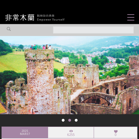
女力故事
觀點專欄
焦點企劃
社會企業
認識我們
2025
MAR 07
6255
0