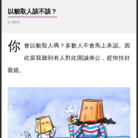
以貌取人該不該？
by
翟敬宜
你
會以貌取人嗎？多數人不會馬上承認。因
此當我聽到有人對此開誠佈公，趕快扶好
眼鏡。