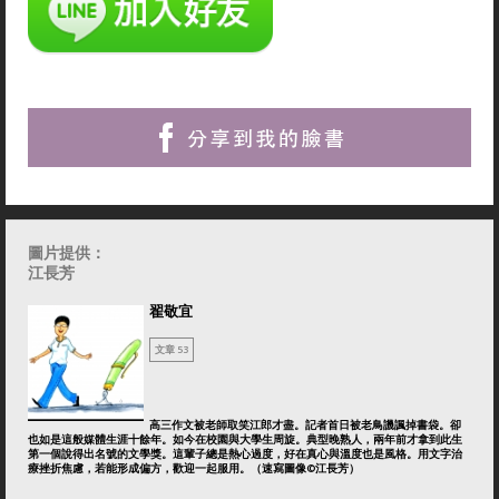
圖片提供：
江長芳
翟敬宜
文章 53
高三作文被老師取笑江郎才盡。記者首日被老鳥譏諷掉書袋。卻
也如是這般媒體生涯十餘年。如今在校園與大學生周旋。典型晚熟人，兩年前才拿到此生
第一個說得出名號的文學獎。這輩子總是熱心過度，好在真心與溫度也是風格。用文字治
療挫折焦慮，若能形成偏方，歡迎一起服用。（速寫圖像©江長芳）