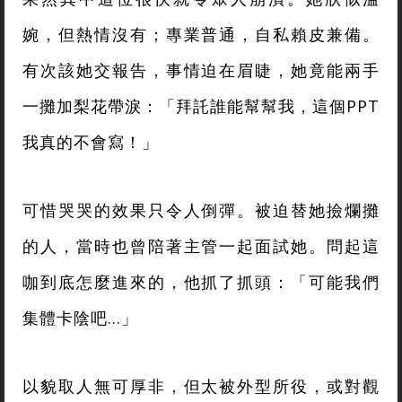
婉，但熱情沒有；專業普通，自私賴皮兼備。
有次該她交報告，事情迫在眉睫，她竟能兩手
一攤加梨花帶淚：「拜託誰能幫幫我，這個PPT
我真的不會寫！」
可惜哭哭的效果只令人倒彈。被迫替她撿爛攤
的人，當時也曾陪著主管一起面試她。問起這
咖到底怎麼進來的，他抓了抓頭：「可能我們
集體卡陰吧…」
以貌取人無可厚非，但太被外型所役，或對觀