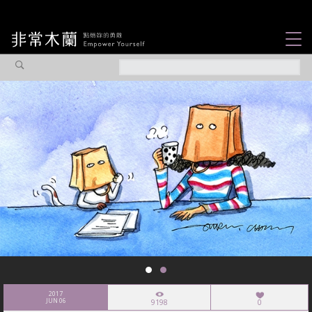
女力故事
觀點專欄
焦點企劃
社會企業
認識我們
2017
JUN 06
9198
0