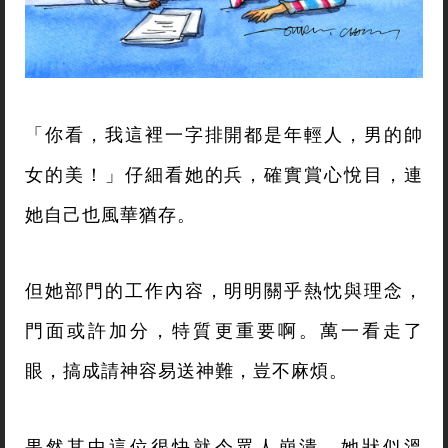
「你看，我這裡一字排開都是年輕人，男的帥
女的美！」仔細看她的兵，確實賞心悅目，連
她自己也風華猶存。
但她部門的工作內容，明明關乎熱忱與理念，
門面或許加分，特質更重要啊。萬一看走了
眼，搞成請神容易送神難，豈不麻煩。
果然其中這位很快就令眾人崩潰。她狀似溫