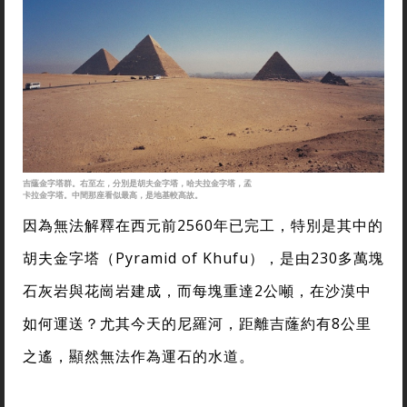
吉蕯金字塔群。右至左，分別是胡夫金字塔，哈夫拉金字塔，孟
卡拉金字塔。中間那座看似最高，是地基較高故。
因為無法解釋在西元前2560年已完工，特別是其中的
胡夫金字塔（Pyramid of Khufu），是由230多萬塊
石灰岩與花崗岩建成，而每塊重達2公噸，在沙漠中
如何運送？尤其今天的尼羅河，距離吉蕯約有8公里
之遙，顯然無法作為運石的水道。