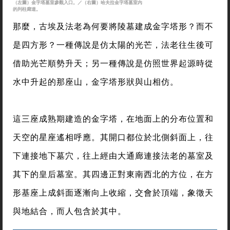
（左圖）金字塔墓室參觀入口。／（右圖）哈夫拉金字塔墓室內
的列柱廊道。
那麼，古埃及法老為何要將陵墓建成金字塔形？而不
是四方形？一種傳說是仿太陽的光芒，法老往生後可
借助光芒順勢升天；另一種傳說是仿照世界起源時從
水中升起的那座山，金字塔形狀與山相仿。
這三座成熟期建造的金字塔，在地面上的分布位置和
天空的星座遙相呼應。其開口都位於北側斜面上，往
下連接地下墓穴，往上經由大通廊連接法老的墓室及
其下的皇后墓室。其四邊正對東南西北的方位，在方
形基座上成斜面逐漸向上收縮，交會於頂端，象徵天
與地結合，而人包含於其中。