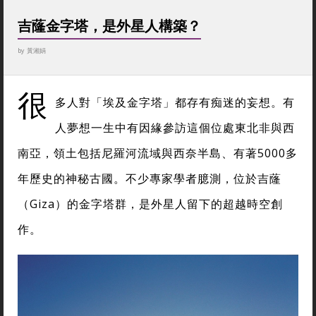
吉蕯金字塔，是外星人構築？
by
黃湘娟
很
多人對「埃及金字塔」都存有痴迷的妄想。有
人夢想一生中有因緣參訪這個位處東北非與西
南亞，領土包括尼羅河流域與西奈半島、有著5000多
年歷史的神秘古國。不少專家學者臆測，位於吉蕯
（Giza）的金字塔群，是外星人留下的超越時空創
作。