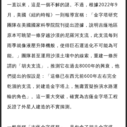
一直以來，這是一個不解的謎。不過，根據2022年9
月，美國《紐約時報》一則報導宣稱：「金字塔研究
團隊在美國國家科學院院刊提出證據，說明吉蕯地區
原本可眺望一條穿越沙漠的尼羅河支流，此支流每到
雨季就像液壓升降機般，使得巨石運送化不可能為可
能。」團隊甚至運用沙漠土壤中的線索，重建一條所
謂的「胡夫支流」，推測它在過去8000年的興衰，他
們提出的假設是：「這條已在西元前600年左右完全
乾涸的支流，於建造金字塔上，無庸置疑扮演水路運
輸的角色」。這一重大突破，確實為吉蕯金字塔工程
反證了外星人建造的不實揣測。
一般所稱「吉蕯金字塔群」，是包含了胡夫金字塔