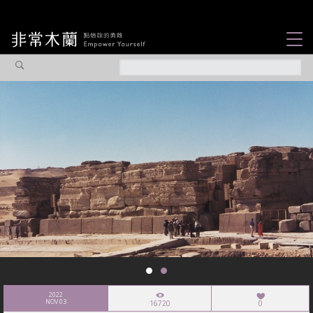
女力故事
觀點專欄
焦點企劃
社會企業
認識我們
2022
NOV 03
16720
0