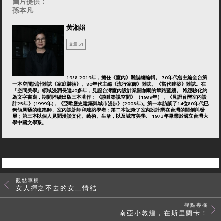
圖片提供：
孫本凡
黃湘娟
文章 51
1988-2019年，擔任《室內》雜誌總編輯。 70年代曾主編全台第
一本空間設計雜誌《家庭裝潢》、80年代主編《流行家飾》雜誌、《當代建築》雜誌。在
「空間美學」領域浸潤長達40多年，見證台灣室內設計業開創期的篳路藍縷。 將經驗化約
為文字書寫，期間陸續出版三本著作：《談建築說空間》（1989年），《見證台灣室內設
計25年》(1999年)，《亞歐歷史建築與城市漫步》(2008年)。第一本訪談了14位80年代已
獨領風騷的建築師、室內設計師和建築學者；第二本記錄了室內設計業在台灣的開創與發
展；第三本以個人見聞漫談文化、藝術、生活，以及城市美學。 1973年畢業於國立台灣大
學中國文學系。
觀點專欄
女人揮之不去的女二情結
觀點專欄
南亞小敦煌，在斯里蘭卡！