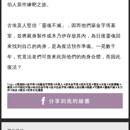
伯人當作練靶之故。
古埃及人堅信「靈魂不滅」，因而他們築金字塔墓
室，並將屍身製作成木乃伊存放其內，為日後靈魂回
來找到自己的肉身，是為復活預作準備。一晃數千
年，究竟法老們可曾來此與他們的肉身合體，而因此
復活？
Tags:
#黃湘娟
#金字塔
#吉蕯金字塔群
#外星人
#胡夫金字塔
#胡夫支流
#運送
#水道
#水路運輸
#
建造
#不可能化可能
#哈夫拉金字塔
#孟卡拉金字塔
#獅身人面石雕
#陵墓
#守護神
#靈魂不滅
#木乃
伊
#埃及
#復活
#世界文化遺產