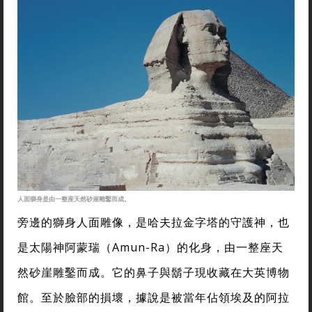
人面獅身是由一整座天然砂崖雕鑿而成。
旁邊的獅身人面雕像，是哈夫拉金字塔的守護神，也
是太陽神阿蒙瑞（Amun-Ra）的化身，由一整座天
然砂崖雕鑿而成。它的鼻子與鬍子現收藏在大英博物
館。至於臉部的損壞，據說是被當年佔領埃及的阿拉