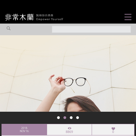
女力故事
觀點專欄
焦點企劃
社會企業
認識我們
2018
NOV 16
8869
0