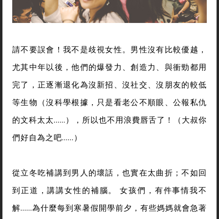
請不要誤會！我不是歧視女性。男性沒有比較優越，
尤其中年以後，他們的爆發力、創造力、與衝勁都用
完了，正逐漸退化為沒新招、沒社交、沒朋友的較低
等生物（沒科學根據，只是看老公不順眼、公報私仇
的文科太太……），所以也不用浪費唇舌了！（大叔你
們好自為之吧……）
從立冬吃補講到男人的壞話，也實在太曲折；不如回
到正道，講講女性的補腦。 女孩們，有件事情我不
解……為什麼每到寒暑假開學前夕，有些媽媽就會急著