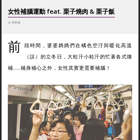
女性補腦運動 feat. 栗子燒肉 & 栗子飯
by
劉昭儀
前
段時間，婆婆媽媽們在橘色空汙與暖化高溫
（誤）的立冬日，大粒汗小粒汗的忙著各式燉
補……補身補心之外，女性其實更需要補腦！