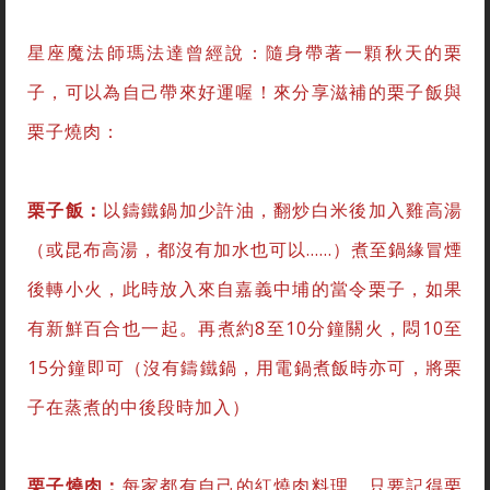
星座魔法師瑪法達曾經說：隨身帶著一顆秋天的栗
子，可以為自己帶來好運喔！來分享滋補的栗子飯與
栗子燒肉：
栗子飯：
以鑄鐵鍋加少許油，翻炒白米後加入雞高湯
（或昆布高湯，都沒有加水也可以……）煮至鍋緣冒煙
後轉小火，此時放入來自嘉義中埔的當令栗子，如果
有新鮮百合也一起。再煮約8至10分鐘關火，悶10至
15分鐘即可（沒有鑄鐵鍋，用電鍋煮飯時亦可，將栗
子在蒸煮的中後段時加入）
栗子燒肉：
每家都有自己的紅燒肉料理，只要記得栗