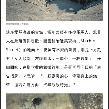
階梯式圓形露天大劇場。
這座愛琴海邊的古城，當年曾經有多少羅馬人、北非
人在此落腳與尋歡？圖書館附近萬寶街（Marble
Street）的地面上，仍留有不滅的圖騰，那是上方刻
有「女人頭部，左腳腳印，一顆心，一枚錢幣」，仔
細回味，這樣含蓄的象徵符號，是否形同今日的「廣
告招牌」？隱喻：「一顆寂寞的心，帶著身上的錢
幣，循著左邊方向，找尋歡欣時光」？