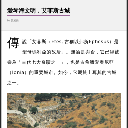
愛琴海文明．艾菲斯古城
by
黃湘娟
傳
說「艾菲斯（Efes, 古稱以弗所Ephesus）是
聖母瑪利亞的故居」。無論是與否，它已經被
譽為「古代七大奇蹟之一」，也是古希臘愛奧尼亞
（Ionia）的重要城市。如今，它屬於土耳其的古城
之一。