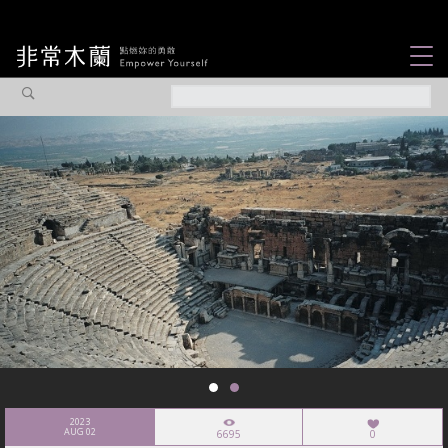
女力故事
觀點專欄
焦點企劃
社會企業
認識我們
2023
AUG 02
6695
0