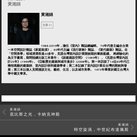
黃湘娟
黃湘娟
文章 51
1988-2019年，擔任《室內》雜誌總編輯。 70年代曾主編全台第
一本空間設計雜誌《家庭裝潢》、80年代主編《流行家飾》雜誌、《當代建築》雜誌。在
「空間美學」領域浸潤長達40多年，見證台灣室內設計業開創期的篳路藍縷。 將經驗化約
為文字書寫，期間陸續出版三本著作：《談建築說空間》（1989年），《見證台灣室內設
計25年》(1999年)，《亞歐歷史建築與城市漫步》(2008年)。第一本訪談了14位80年代已
獨領風騷的建築師、室內設計師和建築學者；第二本記錄了室內設計業在台灣的開創與發
展；第三本以個人見聞漫談文化、藝術、生活，以及城市美學。 1973年畢業於國立台灣大
學中國文學系。
黃湘娟
底比斯之光，卡納克神殿
黃湘娟
時空旋渦，中世紀布達佩斯