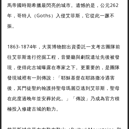
馬帝國時期希臘最閃亮的城市。遺憾的是，公元262
年，哥特人（Goths）入侵艾菲斯，它從此一蹶不
振。
1863-1874年，大英博物館出資委託一支考古團隊前
往艾菲斯進行挖掘工程，音樂廳與劇院遺址先後被發
現，使得此古城曝露在專家之下。更重要的，是團隊
發現城裡有一則傳說：「耶穌基督在耶路撒冷遇害
後，其門徒聖約翰護持聖母瑪麗亞逃到艾菲斯，聖母
在此度過晚年並安葬於此。」「傳說」乃成為官方積
極投入修建古城的動力。