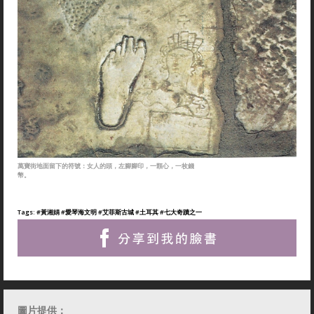
萬寶街地面留下的符號：女人的頭，左腳腳印，一顆心，一枚錢
幣。
Tags:
#黃湘娟
#愛琴海文明
#艾菲斯古城
#土耳其
#七大奇蹟之一
圖片提供：