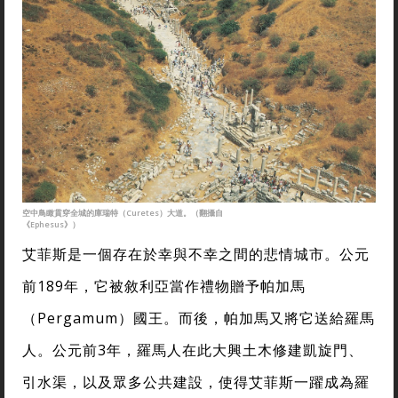
空中鳥瞰貫穿全城的庫瑞特（Curetes）大道。（翻攝自
《Ephesus》）
艾菲斯是一個存在於幸與不幸之間的悲情城市。公元
前189年，它被敘利亞當作禮物贈予帕加馬
（Pergamum）國王。而後，帕加馬又將它送給羅馬
人。公元前3年，羅馬人在此大興土木修建凱旋門、
引水渠，以及眾多公共建設，使得艾菲斯一躍成為羅