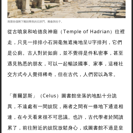
商業街僅剩下雕刻華美的石拱門、雕像與柱子。
從古噴泉和哈德良神廟（Temple of Hadrian）往裡
走，只見一排排小石洞毫無遮掩地呈U字排列，它們
是公廁。古人對於如廁，並不覺得是件私密事，甚至
遇見熟悉的朋友，可以一起暢談國事、家事，這種社
交方式今人覺得稀奇，但在古代，人們習以為常。
「賽爾瑟斯」（Celus）圖書館坐落的地點十分詭
異，不遠處有一間妓院，兩者之間有一條地下通道相
連，在今天看來很不可思議。也許，古代學者於閱讀
累了，前往附近的妓院放鬆身心，或圖書館不過是皇