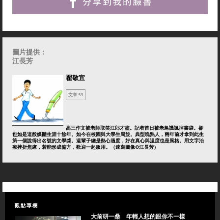
圖片提供：
江長芳
翟敬宜
文章 53
高三作文被老師取笑江郎才盡。記者首日被老鳥譏諷掉書袋。卻
也如是這般媒體生涯十餘年。如今在校園與大學生周旋。典型晚熟人，兩年前才拿到此生
第一個說得出名號的文學獎。這輩子總是熱心過度，好在真心與溫度也是風格。用文字治
療挫折焦慮，若能形成偏方，歡迎一起服用。（速寫圖像©江長芳）
觀點專欄
大前研一桑 年輕人想的跟你不一樣