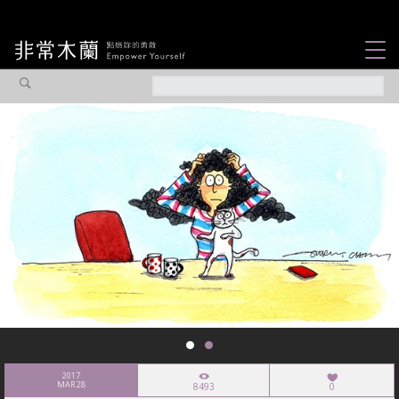
女力故事
觀點專欄
焦點企劃
社會企業
認識我們
2017
MAR 28
8493
0