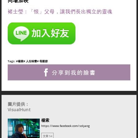
同場加映
褚士瑩：「恨」父母，讓我們長出獨立的
靈魂
Tags:
#楊索
# 人生味蕾
# 母親節
圖片提供：
VisualHunt
楊索
https://www.facebook.com/solyang
文章 54