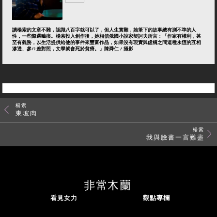
讀楊索的文章不難，認識八百字就可以了，但人生實難，她筆下的故事總有測不準的人
性，一些際遇嚙痕。楊索投入創作後，她相信俄國小說家契訶夫所言：「作家有權利，甚
至有義務，以生活提供給他的事件來豐富作品，如果沒有現實與虛構之間這種永恆的互相
滲透、參ㄇ差對照，文學就會死於貧瘠。」陳舜仁 / 攝影
楊索
東坡肉
楊索
我與臉書一言難盡
看見女力
觀點專欄