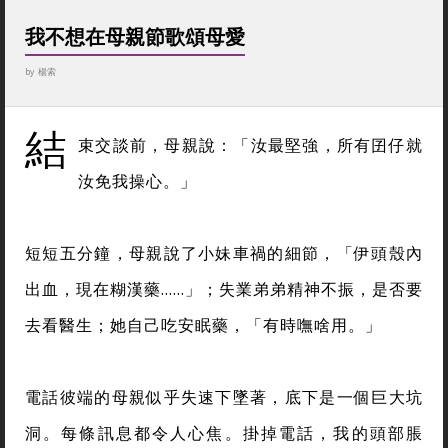
我不想在母親節歌頌母愛
by
楊索
結
束交談前，母親說：「汝最堅強，所有囝仔就
汝免我操心。」
短短五分鐘，母親說了小妹車禍的細節，「伊頭殼內
出血，現在糊漢藥……」；失業弟弟精神不振，是否要
去看醫生；她自己吃安眠藥，「有時嘸啥用。」
電話彼端的母親似乎失速下墜著，底下是一個巨大坑
洞。每條訊息都令人心焦。掛掉電話，我的頭部脹