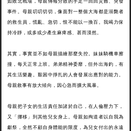
如敗北戰場，母親傳報分散的手足一回回災難、突發
事件。母親叨叨切切，像面對一整個大海都是溺斃者
的救生員，慌亂、急切，恨不能以一換百。我竭力保
持冷靜，或多或少產生麻痺感、甚而漠然。
其實，事實並不如母親描繪那麼失控。妹妹騎機車擦
撞，每天正常上班。弟弟精神委靡，但外出海釣，有
其生活樂趣。艱困中掙扎的人會發展出應對的能力。
母親敘事有放大傾向，因心急而擴大風暴。
母親把子女的生活責任加諸於自己，在人倫壓力下，
又「挪移」到其他兒女身上。母親如殉道者以自我為
獻祭，全然不顧自身體能的限度，為兒女付出的永遠