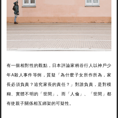
有一個相對性的觀點，日本評論家柄谷行人以神戶少
年A殺人事件等例，質疑「為什麼子女所作所為，家
長必須負責？追究家長的責任？」對誰負責，是對模
糊、實體不明的「世間」。而「人倫」、「世間」都
有使親子關係相互綁架的可疑性。