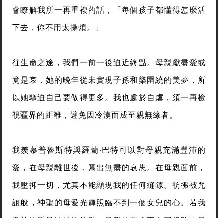
會瞭解我所一再重複的話，「每個孩子都懂得怎麼活
下去，你不用太操煩。」
往生命之途，我們一前一後迫近終點。母親獻盡愛或
竟是哀，她的晚年從未實現子孫和樂圍繞的美夢，所
以她驅迫自己要做得更多。我也處於自虐，須一再檢
視疆界的距離，避免因冷漠而成至親無緣者。
我羨慕普魯斯特與羅蘭‧巴特可以對母親充滿豐沛的
愛，在母親離世後，寫出無盡的哀思。在母親面前，
我壓抑一切，尤其不能顯現我的任何縫隙。彷彿被咒
詛般，神聖的母愛光輝照臨不到一個女兒的心。若我