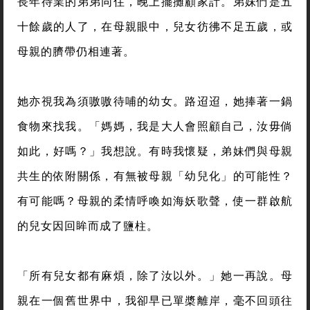
長年待業的弟弟同住，晚上擺攤顧家計。弟妹們是五
十餘歲的人了，在母親眼中，兒女彷彿不足五歲，或
母親的臍帶仍相連著。
她亦視我為須嗷嗷待哺的幼女。路迢迢，她捧著一鍋
食物來找我。「媽媽，我是大人會照顧自己，汝毋倘
如此，好嗎？」我想說。有時我懷疑，弟妹們與母親
共生的依附關係，有無被母親「幼兒化」的可能性？
有可能嗎？母親的柔情呼喚如海妖歌聲，使一群啟航
的兒女因回眸而成了鹽柱。
「所有兒女都有麻煩，除了汝以外。」她一再說。母
親在一個舊世界中，我卻早已單槳離岸，毫不回頭往