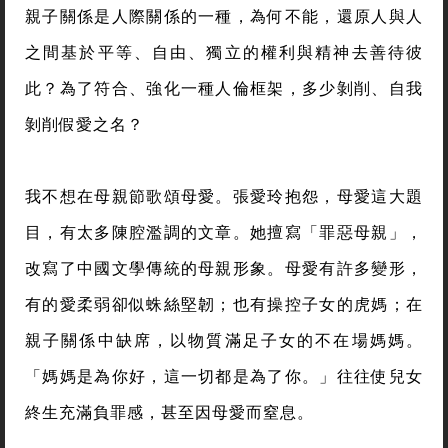
親子關係是人際關係的一種，為何不能，還原人與人
之間基於平等、自由、獨立的權利與精神去善待彼
此？為了符合、強化一種人倫框架，多少剝削、自我
剝削假愛之名？
我不想在母親節歌頌母愛。張愛玲抱怨，母愛這大題
目，有太多陳腔濫調的文章。她擅寫「罪惡母親」，
改寫了中國文學傳統的母親形象。母愛有許多變形，
有的愛柔弱卻似蛛絲堅韌；也有操控子女的虎媽；在
親子關係中缺席，以物質滿足子女的不在場媽媽。
「媽媽是為你好，這一切都是為了你。」往往使兒女
終生充滿負罪感，甚至因母愛而窒息。