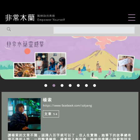
女力故事
觀點專欄
焦點企劃
社會企業
認識我們
楊索
https://www.facebook.com/solyang
文章
54
讀楊索的文章不難，認識八百字就可以了，但人生實難，她筆下的故事總有
測不準的人性，一些際遇嚙痕。楊索投入創作後，她相信俄國小說家契訶夫