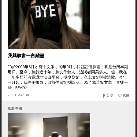
我與臉書一言難盡
FB於2008年6月才有中文版，同年9月，我就註冊臉書，算是台灣早期
用戶。至今，臉齡近十年，臉友千餘人，追蹤者兩萬多人。但，我在
一年多前即有意識地淡出平台，極少發文，停止加友與被追蹤。今年
一月起，我停用帳號，目前仍處於戒斷期。 為了寫這篇文章，查核一
些... READ>
2018 Mar 30
分享
收藏
觀點專欄