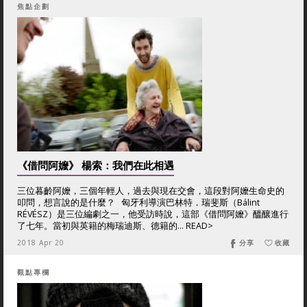
焦點企劃
《借問阿嬤》 楊索：我們在此相遇
三位暮齡阿嬤，三個年輕人，過去與現在交會，這段對阿嬤生命史的
叩問，想言說的是什麼？ 匈牙利導演巴林特．瑞斐斯（Bálint
RÉVÉSZ）是三位編劇之一，他受訪時說，這部《借問阿嬤》醞釀進行
了七年。當初與英籍的梅瑞迪斯、德籍的... READ>
2018 Apr 20
分享
收藏
觀點專欄