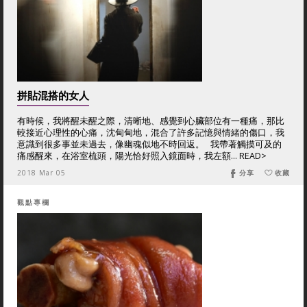
拼貼混搭的女人
有時候，我將醒未醒之際，清晰地、感覺到心臟部位有一種痛，那比
較接近心理性的心痛，沈甸甸地，混合了許多記憶與情緒的傷口，我
意識到很多事並未過去，像幽魂似地不時回返。 我帶著觸摸可及的
痛感醒來，在浴室梳頭，陽光恰好照入鏡面時，我左額... READ>
2018 Mar 05
分享
收藏
觀點專欄