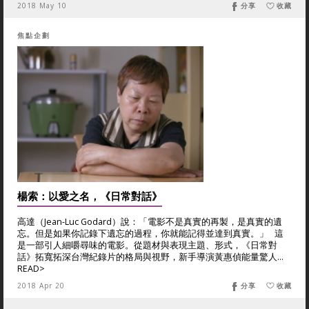
2018 May 10
分享
收藏
焦點企劃
楊索：以愛之名，《日常對話》
高達（Jean-Luc Godard）說：「電影不是真實的再製，是真實的遺
忘。但是如果你記錄下遺忘的過程，你就能記得並達到真實。」 這
是一部引人細嚼尋味的電影。從題材與表現主題、形式，《日常對
話》拓寬拓深台灣紀錄片的格局與視野，新手導演黃惠偵能量驚人...
READ>
2018 Apr 20
分享
收藏