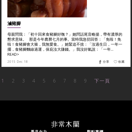
滷豬腳
母親問我：「初十回來食豬腳好嘸？」她問話尾音略揚，帶有濃厚的
懇求意味。 那是今年農曆七月的事。當時我急切回答：「免啦！免
啦！食豬腳會大箍，我無愛食。」她緊追不捨：「汝過生日，一年一
擺，食豬腳麵線過運，保庇汝大賺錢。」我沒好氣說：「一年...
READ>
2015 Dec 18
分享
收藏
1
2
3
4
5
6
7
8
9
下一頁
看見女力
觀點專欄