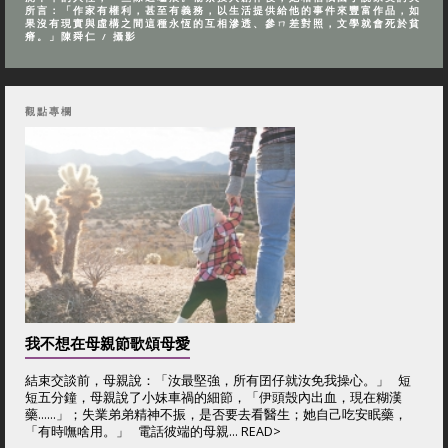
所言：「作家有權利，甚至有義務，以生活提供給他的事件來豐富作品，如
果沒有現實與虛構之間這種永恆的互相滲透、參ㄇ差對照，文學就會死於貧
瘠。」陳舜仁 / 攝影
觀點專欄
我不想在母親節歌頌母愛
結束交談前，母親說：「汝最堅強，所有囝仔就汝免我操心。」 短
短五分鐘，母親說了小妹車禍的細節，「伊頭殼內出血，現在糊漢
藥……」；失業弟弟精神不振，是否要去看醫生；她自己吃安眠藥，
「有時嘸啥用。」 電話彼端的母親... READ>