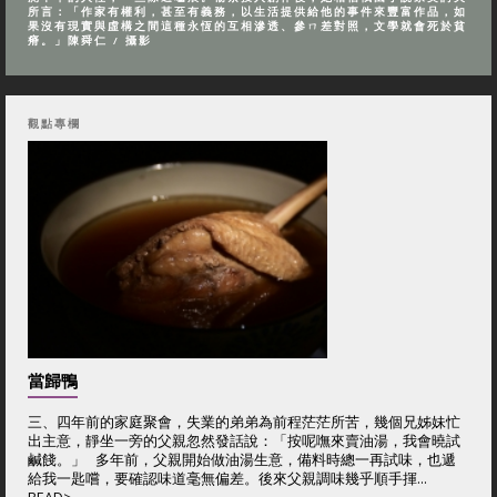
所言：「作家有權利，甚至有義務，以生活提供給他的事件來豐富作品，如
果沒有現實與虛構之間這種永恆的互相滲透、參ㄇ差對照，文學就會死於貧
瘠。」陳舜仁 / 攝影
觀點專欄
當歸鴨
三、四年前的家庭聚會，失業的弟弟為前程茫茫所苦，幾個兄姊妹忙
出主意，靜坐一旁的父親忽然發話說：「按呢嘸來賣油湯，我會曉試
鹹餞。」 多年前，父親開始做油湯生意，備料時總一再試味，也遞
給我一匙嚐，要確認味道毫無偏差。後來父親調味幾乎順手揮...