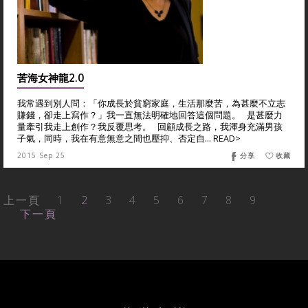
苦海女神龍2.0
我常遇到別人問：「你成長於貧窮家庭，生活那麼苦，為甚麼不立志
賺錢，卻走上寫作？」我一直無法明確地回答這個問題。 是甚麼力
量牽引我走上創作？我反覆思考。 回顧成長之路，我渾身充滿男孩
子氣，同時，我在有意無意之間也壓抑、否定自... READ>
2015 Sep 25
分享
收藏
上一頁
1
2
3
4
5
6
7
8
9
下一頁