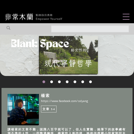
女力故事
觀點專欄
焦點企劃
社會企業
認識我們
楊索
https://www.facebook.com/solyang
文章
54
讀楊索的文章不難，認識八百字就可以了，但人生實難，她筆下的故事總有
測不準的人性，一些際遇嚙痕。楊索投入創作後，她相信俄國小說家契訶夫