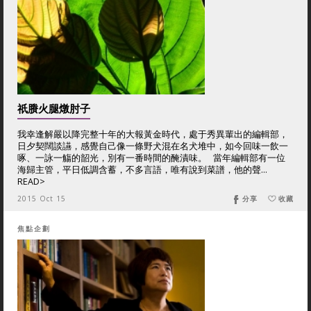
祇賸火腿燉肘子
我幸逢解嚴以降完整十年的大報黃金時代，處于秀異輩出的編輯部，
日夕契闊談讌，感覺自己像一條野犬混在名犬堆中，如今回味一飲一
啄、一詠一觴的韶光，別有一番時間的醃漬味。 當年編輯部有一位
海歸主管，平日低調含蓄，不多言語，唯有說到菜譜，他的聲...
READ>
2015 Oct 15
分享
收藏
焦點企劃