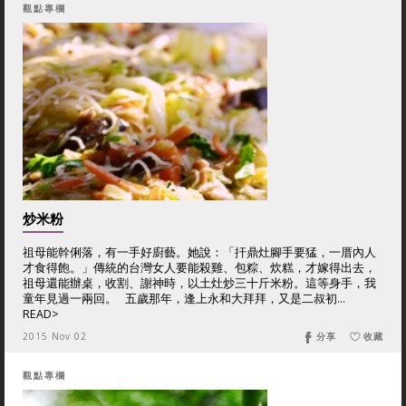
觀點專欄
炒米粉
祖母能幹俐落，有一手好廚藝。她說：「扞鼎灶腳手要猛，一厝內人
才食得飽。」傳統的台灣女人要能殺雞、包粽、炊糕，才嫁得出去，
祖母還能辦桌，收割、謝神時，以土灶炒三十斤米粉。這等身手，我
童年見過一兩回。 五歲那年，逢上永和大拜拜，又是二叔初...
READ>
2015 Nov 02
分享
收藏
觀點專欄