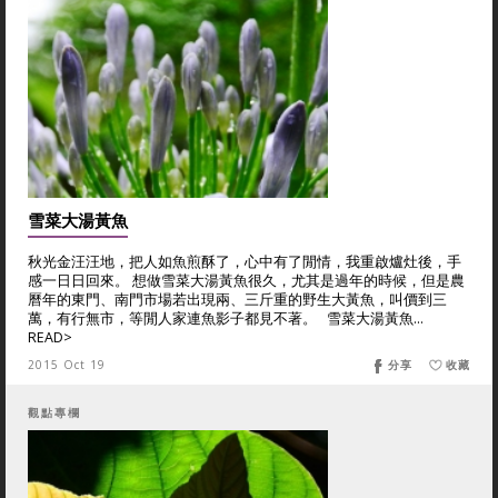
雪菜大湯黃魚
秋光金汪汪地，把人如魚煎酥了，心中有了閒情，我重啟爐灶後，手
感一日日回來。 想做雪菜大湯黃魚很久，尤其是過年的時候，但是農
曆年的東門、南門市場若出現兩、三斤重的野生大黃魚，叫價到三
萬，有行無市，等閒人家連魚影子都見不著。 雪菜大湯黃魚...
READ>
2015 Oct 19
分享
收藏
觀點專欄