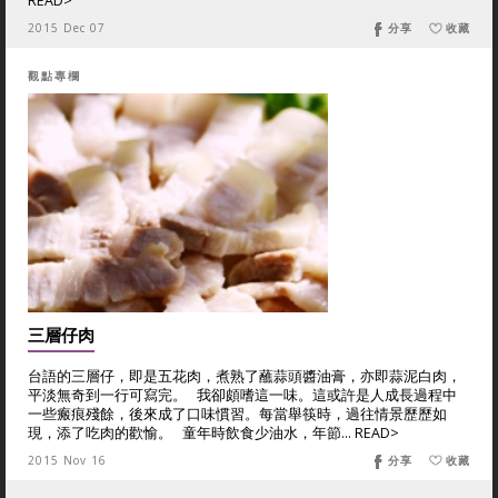
READ>
2015 Dec 07
分享
收藏
觀點專欄
三層仔肉
台語的三層仔，即是五花肉，煮熟了蘸蒜頭醬油膏，亦即蒜泥白肉，
平淡無奇到一行可寫完。 我卻頗嗜這一味。這或許是人成長過程中
一些瘢痕殘餘，後來成了口味慣習。每當舉筷時，過往情景歷歷如
現，添了吃肉的歡愉。 童年時飲食少油水，年節... READ>
2015 Nov 16
分享
收藏