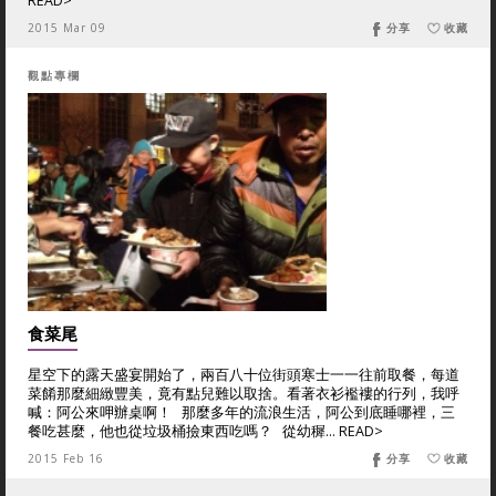
READ>
2015 Mar 09
分享
收藏
觀點專欄
食菜尾
星空下的露天盛宴開始了，兩百八十位街頭寒士一一往前取餐，每道
菜餚那麼細緻豐美，竟有點兒難以取捨。看著衣衫襤褸的行列，我呼
喊：阿公來呷辦桌啊！ 那麼多年的流浪生活，阿公到底睡哪裡，三
餐吃甚麼，他也從垃圾桶撿東西吃嗎？ 從幼穉... READ>
2015 Feb 16
分享
收藏