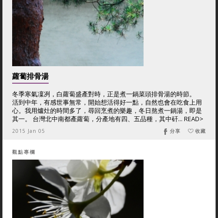
蘿蔔排骨湯
冬季寒氣凜冽，白蘿蔔盛產對時，正是煮一鍋菜頭排骨湯的時節。
活到中年，有感世事無常，開始想活得好一點，自然也會在吃食上用
心。我用爐灶的時間多了，尋回烹煮的樂趣，冬日熬煮一鍋湯，即是
其一。 台灣北中南都產蘿蔔，分產地有四、五品種，其中矸... READ>
2015 Jan 05
分享
收藏
觀點專欄