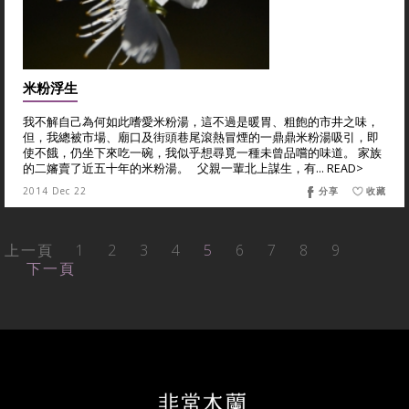
米粉浮生
我不解自己為何如此嗜愛米粉湯，這不過是暖胃、粗飽的市井之味，
但，我總被市場、廟口及街頭巷尾滾熱冒煙的一鼎鼎米粉湯吸引，即
使不餓，仍坐下來吃一碗，我似乎想尋覓一種未曾品嚐的味道。 家族
的二嬸賣了近五十年的米粉湯。 父親一輩北上謀生，有... READ>
2014 Dec 22
分享
收藏
上一頁
1
2
3
4
5
6
7
8
9
下一頁