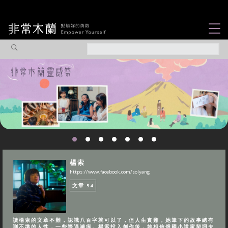
女力故事
觀點專欄
焦點企劃
社會企業
認識我們
楊索
https://www.facebook.com/solyang
文章
54
讀楊索的文章不難，認識八百字就可以了，但人生實難，她筆下的故事總有
測不準的人性，一些際遇嚙痕。楊索投入創作後，她相信俄國小說家契訶夫