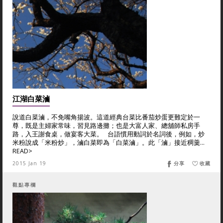
江湖白菜滷
說道白菜滷，不免嘴角揚波。這道經典台菜比番茄炒蛋更難定於一
尊，既是主婦家常味，習見路邊攤；也是大富人家、總舖師私房手
路，入王謝食桌，做宴客大菜。 台語慣用動詞於名詞後，例如，炒
米粉說成「米粉炒」，滷白菜即為「白菜滷」。此「滷」接近稠羹...
READ>
2015 Jan 19
分享
收藏
觀點專欄