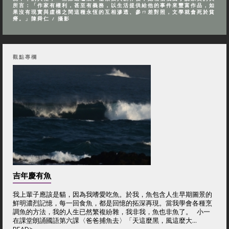
所言：「作家有權利，甚至有義務，以生活提供給他的事件來豐富作品，如
果沒有現實與虛構之間這種永恆的互相滲透、參ㄇ差對照，文學就會死於貧
瘠。」陳舜仁 / 攝影
觀點專欄
吉年慶有魚
我上輩子應該是貓，因為我嗜愛吃魚。於我，魚包含人生早期圖景的
鮮明濃烈記憶，每一回食魚，都是回憶的拓深再現。當我學會各種烹
調魚的方法，我的人生已然繁複紛雜，我非我，魚也非魚了。 小一
在課堂朗誦國語第六課〈爸爸捕魚去〉「天這麼黑，風這麼大...