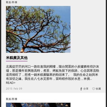
觀點專欄
米糕糜及其他
北風從茫茫的河口一路吹進我的閣樓，陽台閒置的小炭爐猶有些許灰
燼，那是幾年前興致高時，煮茶、烤魷魚留下的痕跡。心念因寒流勁
道而燒旺了，想煮一鍋米糕糜驅寒的勁頭來了。 我的生命之始與米
有深切之緣。我生在八七水災那年，當時稻作毀於水患，米價...
READ>
2015 Feb 09
分享
收藏
觀點專欄