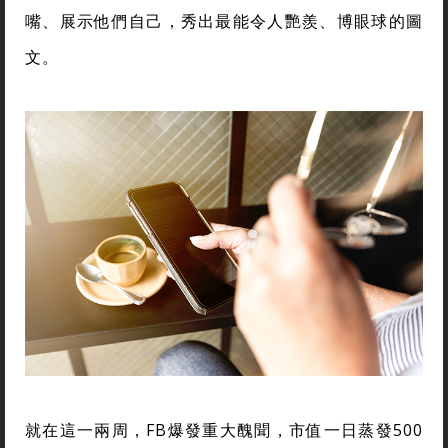
嘴、展示他們自己，秀出最能令人艷羨、博眼球的圖
文。
就在這一兩周，FB爆發重大醜聞，市值一日蒸發500