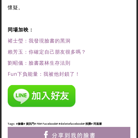
懷疑。
同場加映：
褚士瑩：我發現臉書的黑洞
賴芳玉：你確定自己朋友很多嗎？
劉昭儀：臉書叢林生存法則
Fun下負能量：我被他封鎖了！
Tags:
#臉書
# 資訊門
# FB
# Facebook
# #deletefacebook
# 按讚
# 同溫層