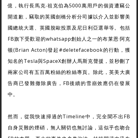
億，執行長馬克‧祖克伯為5000萬用戶的個資遭竊公
開道歉，竊取的英國劍橋分析分司據以介入並影響美
國總統大選、英國脫歐投票及尼日利亞選舉等。包括
FB旗下受歡迎的whatsapp創始人之一的布莱恩·阿克
顿(Brian Acton)發起#deletefacebook的行動，獲
知名的Tesla與SpaceX創辦人馬斯克聲援，並秒刪了
兩家公司有五百萬粉絲的粉絲專頁。除此，英美大廣
告商已發難撤除廣告，FB後續的雪崩效應仍在發展
中。
然而，從我快速掃過的Timeline中，完全聞不出FB
自身災難的煙硝，無人關切也無討論，這似乎也吻合