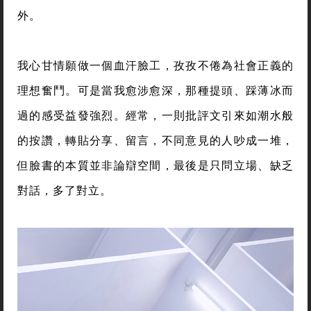
外。
我心甘情願做一個血汗臉工，孜孜不倦為社會正義的
理想奮鬥。可是當我愈涉愈深，那種提頭、踩薄冰而
過的感受益發強烈。經常，一則批評文引來如潮水般
的按讚，轉貼分享、留言，不同意見的人吵成一堆，
但臉書的本質並非論辯空間，最後是只問立場、缺乏
對話，多了對立。