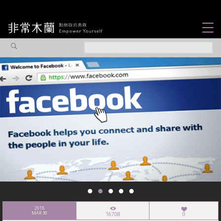
女力故事
觀點專欄
焦點企劃
社會企業
認識我們
2018
MAR 30
16708
0