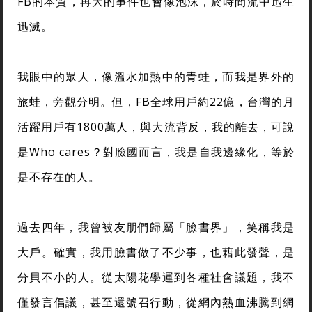
FB的本質，再大的事件也會像泡沫，於時間流中迅生
迅滅。
我眼中的眾人，像溫水加熱中的青蛙，而我是界外的
旅蛙，旁觀分明。但，FB全球用戶約22億，台灣的月
活躍用戶有1800萬人，與大流背反，我的離去，可說
是Who cares？對臉國而言，我是自我邊緣化，等於
是不存在的人。
過去四年，我曾被友朋們歸屬「臉書界」，笑稱我是
大戶。確實，我用臉書做了不少事，也藉此發聲，是
分貝不小的人。從太陽花學運到各種社會議題，我不
僅發言倡議，甚至還號召行動，從網內熱血沸騰到網