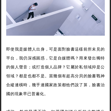
即使我是媒體人出身，可是面對臉書這樣前所未見的
平台，我仍深感困惑，它是自媒體嗎？用來發出獨特
的個人聲音；或打造個人品牌？它屬於私領域抑是公
領域？都是也都不是。當幾個有超高分貝的臉書戰神
合縱連橫時，幾乎連國家政策都他們說了算，臉書治
國的現象早已普遍化。