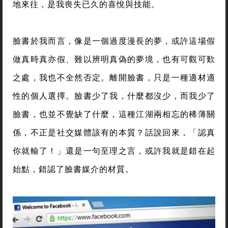
地來往，是我喪失已久的喜悅與技能。
臉書於我而言，像是一個過度漫長的夢，或許這場假
做真時真亦假、難以辨明真偽的夢境，也有可觀可歎
之處，我也不全然否定。離開臉書，只是一種適材適
性的個人選擇。臉書少了我，什麼都沒少，而我少了
臉書，也並不覺缺了什麼，這種江湖兩相忘的稀薄關
係，不正是社交媒體該有的本質？話說回來，「認真
你就輸了！」還是一句至理之言，或許我就是錯在起
始點，錯認了臉書媒介的材質。