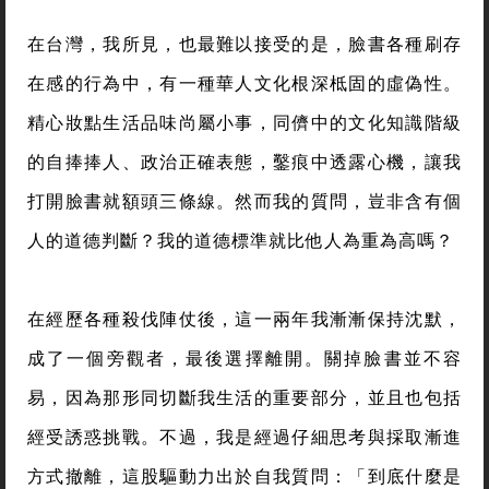
在台灣，我所見，也最難以接受的是，臉書各種刷存
在感的行為中，有一種華人文化根深柢固的虛偽性。
精心妝點生活品味尚屬小事，同儕中的文化知識階級
的自捧捧人、政治正確表態，鑿痕中透露心機，讓我
打開臉書就額頭三條線。然而我的質問，豈非含有個
人的道德判斷？我的道德標準就比他人為重為高嗎？
在經歷各種殺伐陣仗後，這一兩年我漸漸保持沈默，
成了一個旁觀者，最後選擇離開。關掉臉書並不容
易，因為那形同切斷我生活的重要部分，並且也包括
經受誘惑挑戰。不過，我是經過仔細思考與採取漸進
方式撤離，這股驅動力出於自我質問：「到底什麼是