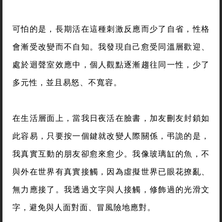
可怕的是，長期活在這種刺激反應而少了自省，性格
會漸受改變而不自知。我發現自己愈受同溫層歡迎、
處於迴聲室效應中，個人觀點逐漸趨往同一性，少了
多元性，並且易怒、不寬容。
在生活層面上，當我日夜活在臉書，加友刪友封鎖如
此容易，只要按一個鍵就改變人際關係，弔詭的是，
我真實互動的朋友卻愈來愈少。我像玻璃缸的魚，不
與外在世界有真實接觸，因為虛擬世界已眼花撩亂、
無力應接了。我透過文字與人接觸，修飾過的光滑文
字，避免與人面對面、冒風險地應對。