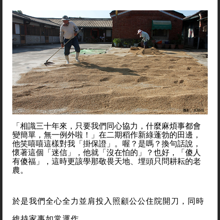
「相識三十年來，只要我們同心協力，什麼麻煩事都會
變簡單，無一例外啦！」在二期稻作新綠蓬勃的田邊，
他笑嘻嘻這樣對我「掛保證」。喔？是嗎？換句話說，
懷著這個「迷信」，他就「沒在怕的」？也好，「傻人
有傻福」，這時更該學那敬畏天地、埋頭只問耕耘的老
農。
於是我們全心全力並肩投入照顧公公住院開刀，同時
維持家事如常運作。