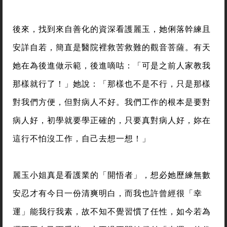
後來，找到來自善化的資深看護麗玉，她俐落幹練且
安詳自若，簡直是醫院裡救苦救難的觀音菩薩。有天
她在為後進做示範，後進嘀咕：「可是之前人家教我
那樣就行了！」她說：「那樣也不是不行，只是那樣
對我們方便，但對病人不好。我們工作的根本是要對
病人好，初學就要學正確的，只要真對病人好，妳在
這行不怕沒工作，自己去想一想！」
麗玉小姐真是看護業的「開悟者」，想必她歷練無數
安忍才有今日一份清爽明白，而我也許曾經很「幸
運」能我行我素，故不知不覺習慣了任性，如今若為