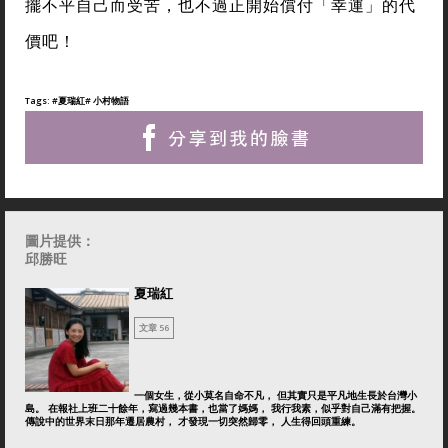
擺不平自己而受苦，也不過正開始償付「幸運」的代
價吧！
Tags:
#夏瑞紅
# 小村物語
圖片提供：
邱勝旺
夏瑞紅
文章 56
一個女生，從小莫名自命不凡， 但其實只是平凡地生長於台灣小
島。 在報社上班二十餘年，寫過幾本書，也當了媽媽， 我行我素，似乎對自己滿有把握。
傳說中的世界末日那年遷居農村， 才發現一切突然歸零， 人生得回頭重練。