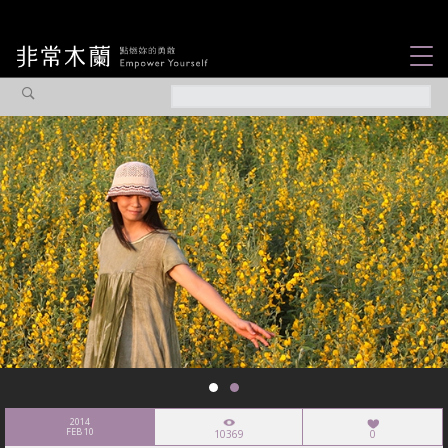
女力故事
觀點專欄
焦點企劃
社會企業
認識我們
2014
FEB 10
10369
0