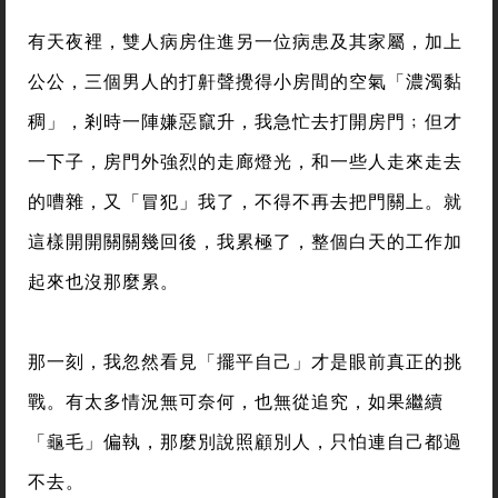
有天夜裡，雙人病房住進另一位病患及其家屬，加上
公公，三個男人的打鼾聲攪得小房間的空氣「濃濁黏
稠」，剎時一陣嫌惡竄升，我急忙去打開房門﹔但才
一下子，房門外強烈的走廊燈光，和一些人走來走去
的嘈雜，又「冒犯」我了，不得不再去把門關上。就
這樣開開關關幾回後，我累極了，整個白天的工作加
起來也沒那麼累。
那一刻，我忽然看見「擺平自己」才是眼前真正的挑
戰。有太多情況無可奈何，也無從追究，如果繼續
「龜毛」偏執，那麼別說照顧別人，只怕連自己都過
不去。