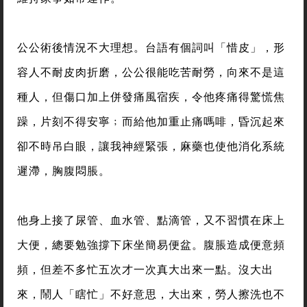
公公術後情況不大理想。台語有個詞叫「惜皮」，形
容人不耐皮肉折磨，公公很能吃苦耐勞，向來不是這
種人，但傷口加上併發痛風宿疾，令他疼痛得驚慌焦
躁，片刻不得安寧﹔而給他加重止痛嗎啡，昏沉起來
卻不時吊白眼，讓我神經緊張，麻藥也使他消化系統
遲滯，胸腹悶脹。
他身上接了尿管、血水管、點滴管，又不習慣在床上
大便，總要勉強撐下床坐簡易便盆。腹脹造成便意頻
頻，但差不多忙五次才一次真大出來一點。沒大出
來，鬧人「瞎忙」不好意思，大出來，勞人擦洗也不