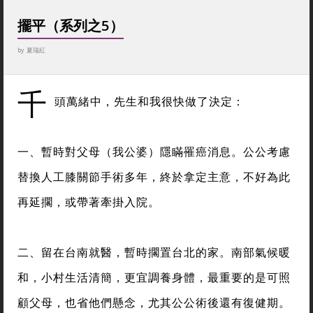
擺平（系列之5）
by
夏瑞紅
千
頭萬緒中，先生和我很快做了決定：
一、暫時對父母（我公婆）隱瞞罹癌消息。公公考慮
替換人工膝關節手術多年，終於拿定主意，不好為此
再延擱，或帶著牽掛入院。
二、留在台南就醫，暫時擱置台北的家。南部氣候暖
和，小村生活清簡，更宜調養身體，最重要的是可照
顧父母，也省他們懸念，尤其公公術後還有復健期。