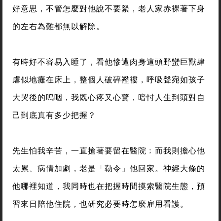
好意思，不管怎麼對他說不要緊，老人家赤裸著下身
的左右為難都無以解除。
有時好不容易入睡了，看他慘遭肉身這頭野蠻巨獸肆
虐似地癱在床上，整個人破碎襤褸，呼吸聲宛如孩子
大哭後的嗚咽，我既心疼又心驚，暗忖人生到頭對自
己到底真有多少把握？
先生怕我辛苦，一直搶著要留在醫院﹔而我則擔心他
太累、病情加劇，老是「勒令」他回家。神經大條的
他哪裡知道，我同時也在把握時間摸索醫院生態，預
習來日陪他住院，也研究必要時怎麼雇用看護。