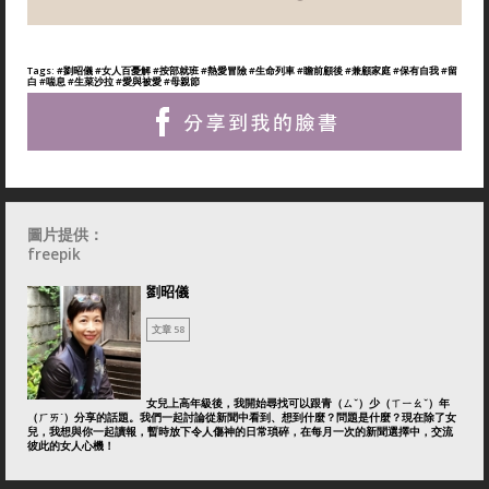
Tags:
#劉昭儀
#女人百憂解
#按部就班
#熱愛冒險
#生命列車
#瞻前顧後
#兼顧家庭
#保有自我
#留
白
#喘息
#生菜沙拉
#愛與被愛
#母親節
圖片提供：
freepik
劉昭儀
文章 58
女兒上高年級後，我開始尋找可以跟青（ㄙˇ）少（ㄒㄧㄠˇ）年
（ㄏㄞˊ）分享的話題。我們一起討論從新聞中看到、想到什麼？問題是什麼？現在除了女
兒，我想與你一起讀報，暫時放下令人傷神的日常瑣碎，在每月一次的新聞選擇中，交流
彼此的女人心機！