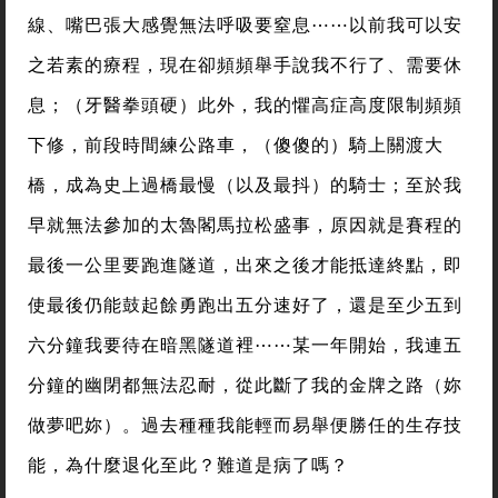
線、嘴巴張大感覺無法呼吸要窒息⋯⋯以前我可以安
之若素的療程，現在卻頻頻舉手說我不行了、需要休
息；（牙醫拳頭硬）此外，我的懼高症高度限制頻頻
下修，前段時間練公路車，（傻傻的）騎上關渡大
橋，成為史上過橋最慢（以及最抖）的騎士；至於我
早就無法參加的太魯閣馬拉松盛事，原因就是賽程的
最後一公里要跑進隧道，出來之後才能抵達終點，即
使最後仍能鼓起餘勇跑出五分速好了，還是至少五到
六分鐘我要待在暗黑隧道裡⋯⋯某一年開始，我連五
分鐘的幽閉都無法忍耐，從此斷了我的金牌之路（妳
做夢吧妳）。過去種種我能輕而易舉便勝任的生存技
能，為什麼退化至此？難道是病了嗎？