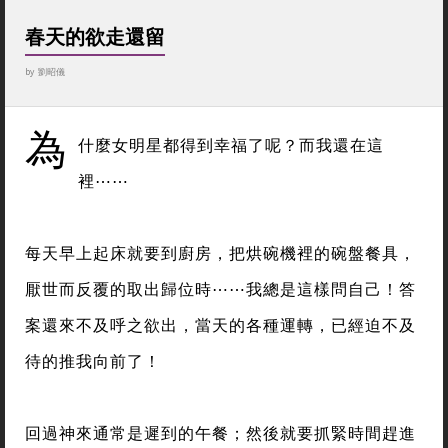
春天的欲走還留
by
劉昭儀
為
什麼女明星都得到幸福了呢？而我還在這
裡⋯⋯
每天早上起床就要到廚房，把烘碗機裡的碗盤餐具，
厭世而反覆的取出歸位時⋯⋯我總是這樣問自己！答
案還來不及呼之欲出，當天的各種運轉，已經迫不及
待的推我向前了！
回過神來通常是遲到的午餐；然後就要抓緊時間趕進