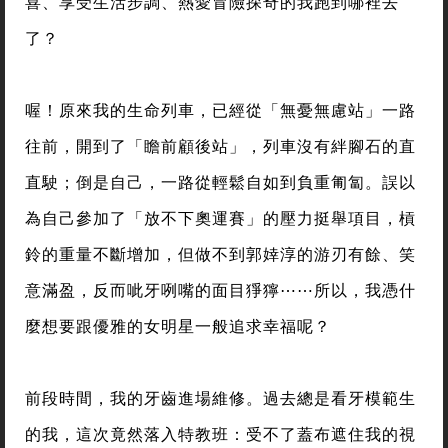
喜、享受生活步調、熱愛冒險探奇的我跑到哪裡去
了？
喔！原來我的生命列車，已經從「無憂無慮站」一路
往前，開到了「瞻前顧後站」，列車沒有絆腳石的直
直駛；倒是自己，一路從輕鬆自如到負重匍匐。誤以
為自己參加了「放不下奧運賽」的壓力挺舉項目，槓
鈴的重量不斷增加，但做不到郭婞淳的游刃有餘、笑
意滿盈，反而呲牙咧嘴的面目猙獰⋯⋯所以，我憑什
麼想要跟優雅的女明星一般追求幸福呢？
前段時間，我的牙齒進場維修。過去總是看牙模範生
的我，這次竟然落入特教班：受不了蓋布遮住我的視