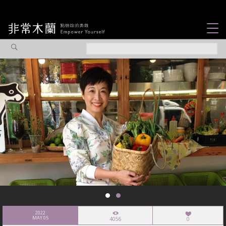
女力故事
觀點專欄
焦點企劃
社會企業
認識我們
2022
MAY 05
4056
0