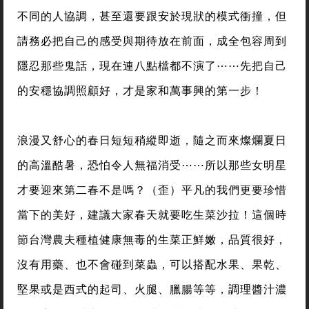
不同的人協調，甚至還要跟安於現狀的模式衝撞，但
請務必把自己的感受與期待放在前面，成全包容周到
隱忍那些鬼話，現在連八點檔都不演了⋯⋯先把自己
的安穩協調照顧好，才是家和萬事興的第一步！
浪漫又舒心的春日短短稍縱即逝，隨之而來燦爛夏日
的高溫酷暑，恐怕令人無福消受⋯⋯所以那些女明星
才要迎來第二春不是嗎？（歪）平凡的我們更要珍惜
當下的美好，建議大家春天就要吃生菜沙拉！這個時
節台灣農夫種植健康無毒的生菜正鮮嫩，品質很好，
沒有用藥、也不會碰到菜蟲，可以搭配水果、果乾、
堅果或是西式的起司、火腿、臘腸等等，調理醬汁濃