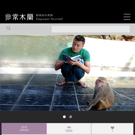
女力故事
觀點專欄
焦點企劃
社會企業
認識我們
2016
APR 08
9888
1