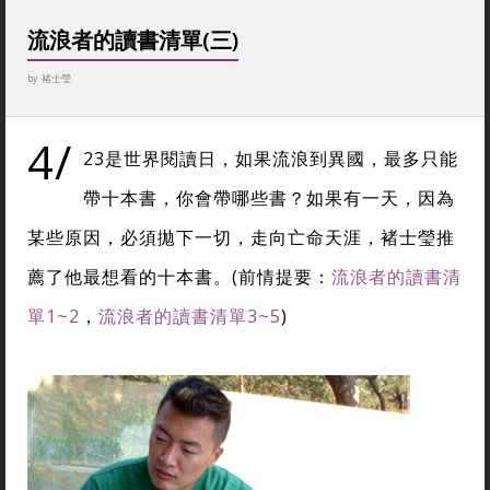
流浪者的讀書清單(三)
by
褚士瑩
4/
23是世界閱讀日，如果流浪到異國，最多只能
帶十本書，你會帶哪些書？如果有一天，因為
某些原因，必須拋下一切，走向亡命天涯，褚士瑩推
薦了他最想看的十本書。(前情提要：
流浪者的讀書清
單1~2
，
流浪者的讀書清單3~5
)