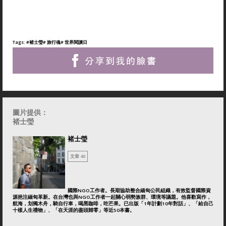
Tags:
#褚士瑩
# 旅行魂
# 世界閱讀日
圖片提供：
褚士瑩
褚士瑩
文章 40
國際NGO工作者。長期協助整合緬甸公民組織，有效監督國際資
源挹注緬甸革新。在台灣也與NGO工作者一起關心弱勢族群、環境等議題。他喜歡寫作，
航海，划獨木舟，騎自行車，喝黑咖啡，吃芒果。已出版「1年計劃10年對話」、「給自己
十樣人生禮物」、「在天涯的盡頭歸零」等近50本書。