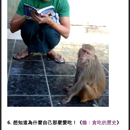
6.
想知道為什麼自己那麼愛吃！《
饞：貪吃的歷史
》