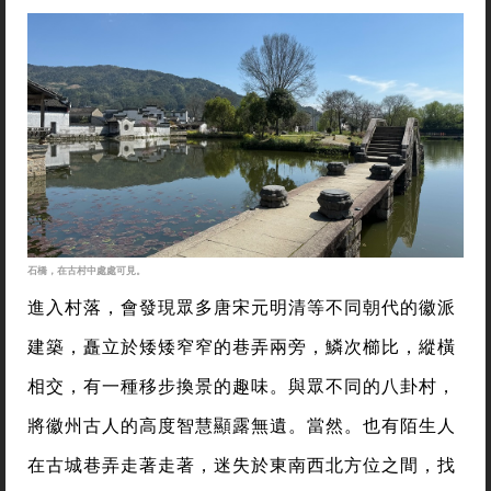
石橋，在古村中處處可見。
進入村落，會發現眾多唐宋元明清等不同朝代的徽派
建築，矗立於矮矮窄窄的巷弄兩旁，鱗次櫛比，縱橫
相交，有一種移步換景的趣味。與眾不同的八卦村，
將徽州古人的高度智慧顯露無遺。當然。也有陌生人
在古城巷弄走著走著，迷失於東南西北方位之間，找