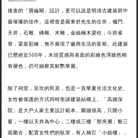
寶綸閣繁複的雕刻細部。
後進的「寶綸閣」設計，更可以說是明清古建築群中
最璀璨的佳作。這裡曾是羅東舒先生的住所，儀門、
天井，石雕、磚雕、木雕，金絲楠木梁柱，斗拱雀
替，梁架彩繪，無不展現了徽商生活的富裕。此建築
已歷經近500年，木頭質感與表面的彩繪色澤雖然稍
有褪色，仍可細察其鮮艷華麗。
除了祠堂，呈坎的民居，也是一頁華夏生活文化史。
女性被保護的方式同時形諸建築結構上。「高牆深
院」是大戶人家主要設計範本。圍牆很高，只開小
窗，一樓以天井為中心，二樓或三樓「類夾層」般三
面圍合，配置女性們的臥室，有人稱它「小姐樓」，