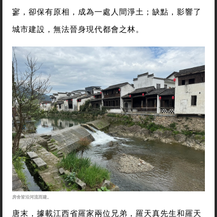
寥，卻保有原相，成為一處人間淨土；缺點，影響了
城市建設，無法晉身現代都會之林。
房舍皆沿河流而建。
唐末，據載江西省羅家兩位兄弟，羅天真先生和羅天