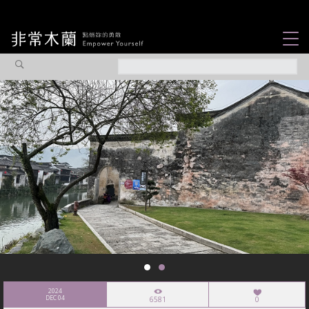
女力故事
觀點專欄
焦點企劃
社會企業
認識我們
2024
DEC 04
6581
0