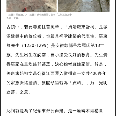
（左圖）馬頭牆。／（右圖）狹窄的巷弄，故有「二圳三街九十
九巷」之譽。
古鎮中，若要尋覓往昔風華，「貞靖羅東舒祠」是徽
派建築中的佼佼者，也最具祠堂建築的代表性。羅東
舒先生（1220-1299）是安徽歙縣呈坎羅氏第13世
族。先生出生在皖南，自小接受良好的教育。先生覺
得羅家在呈坎族群甚眾，決心稽考羅姓家譜。於是，
將唐末始祖文昌公從江西遷入徽州這一支共400多年
的家族脈絡釐清。獲賜頌謚號為「貞靖」，乃「光明
磊落」之意。
此祠就是為了紀念東舒公而建。是一座磚木結構量