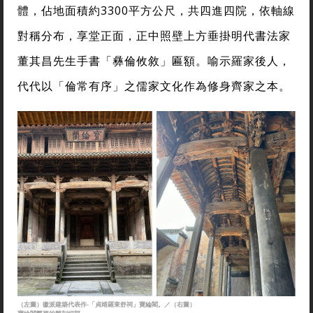
體，佔地面積約3300平方公尺，共四進四院，依軸線
對稱分布，享堂正面，正中照壁上方垂掛明代書法家
董其昌先生手書「彝倫攸敘」匾額。喻示羅家後人，
代代以「倫常有序」之儒家文化作為修身齊家之本。
（左圖）徽派建築代表作-「貞靖羅東舒祠」寶綸閣。／（右圖）