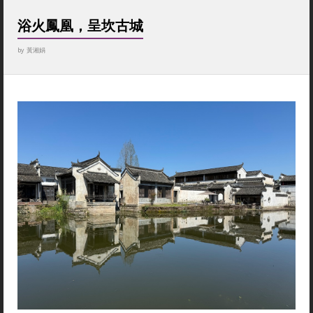
浴火鳳凰，呈坎古城
by
黃湘娟