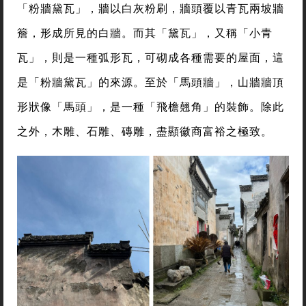
「粉牆黛瓦」，牆以白灰粉刷，牆頭覆以青瓦兩坡牆
簷，形成所見的白牆。而其「黛瓦」，又稱「小青
瓦」，則是一種弧形瓦，可砌成各種需要的屋面，這
是「粉牆黛瓦」的來源。至於「馬頭牆」，山牆牆頂
形狀像「馬頭」，是一種「飛檐翹角」的裝飾。除此
之外，木雕、石雕、磚雕，盡顯徽商富裕之極致。