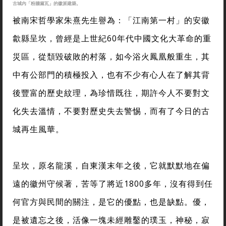
古城內「粉牆黛瓦」的徽派建築。
被南宋哲學家朱熹先生譽為：「江南第一村」的安徽
歙縣呈坎，曾經是上世紀60年代中國文化大革命的重
災區，從頹毀破敗的村落，如今浴火鳳凰般重生，其
中有公部門的積極投入，也有不少有心人在了解其背
後豐富的歷史紋理，為珍惜既往，期許今人不要對文
化失去溫情，不要對歷史失去警惕，而有了今日的古
城再生風華。
呈坎，原名龍溪，自東漢末年之後，它就默默地在偏
遠的徽州守候著，苦等了將近1800多年，沒有得到任
何官方與民間的關注，是它的優點，也是缺點。優，
是被遺忘之後，活像一塊未經雕鑿的璞玉，神秘，寂