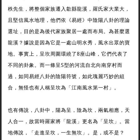
秩先生，將整個家族遷入歙縣龍溪，羅氏家大業大，
且堅信風水地理，他們依《易經》中陰陽八卦的理論
選址，目的是為後代家族聚居一處而布局。為甚麼選
龍溪？據說是因為它是一處山明水秀，風水出眾的寶
地。事實上，呈坎周圍環繞了8座山峰，它們代表了
不同的卦象。而一條呈S型的河流自北向南穿村而
過，如同易經八卦的陰陽符號，如此瑰麗巧妙的組
合，無怪也有人稱呈坎為「江南風水第一村」。
也有傳說，八卦中，陽為呈，陰為坎，兩氣相應，天
人合一，故當時羅家將「龍溪」更名為「呈坎」。當
地傳說，「走進呈坎，一生無坎」。是，或不是？