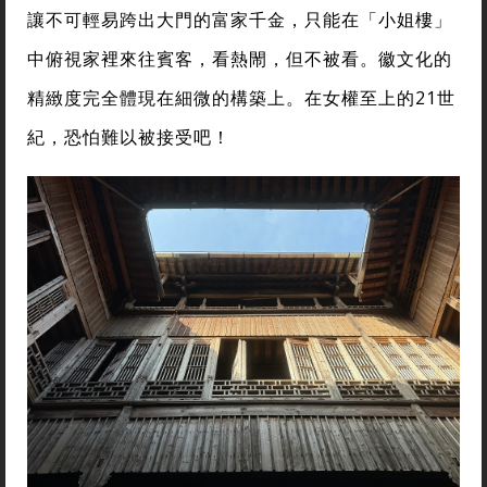
讓不可輕易跨出大門的富家千金，只能在「小姐樓」
中俯視家裡來往賓客，看熱閙，但不被看。徽文化的
精緻度完全體現在細微的構築上。在女權至上的21世
紀，恐怕難以被接受吧！