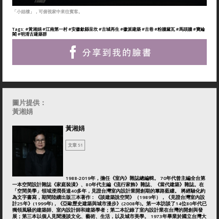
「小姐樓」，可俯視家中來往賓客。
Tags:
#黃湘娟
#江南第一村
#安徽歙縣呈坎
#古城再生
#徽派建築
#古巷
#粉牆黛瓦
#馬頭牆
#寶綸
閣
#明清古建築群
圖片提供：
黃湘娟
黃湘娟
文章 51
1988-2019年，擔任《室內》雜誌總編輯。 70年代曾主編全台第
一本空間設計雜誌《家庭裝潢》、80年代主編《流行家飾》雜誌、《當代建築》雜誌。在
「空間美學」領域浸潤長達40多年，見證台灣室內設計業開創期的篳路藍縷。 將經驗化約
為文字書寫，期間陸續出版三本著作：《談建築說空間》（1989年），《見證台灣室內設
計25年》(1999年)，《亞歐歷史建築與城市漫步》(2008年)。第一本訪談了14位80年代已
獨領風騷的建築師、室內設計師和建築學者；第二本記錄了室內設計業在台灣的開創與發
展；第三本以個人見聞漫談文化、藝術、生活，以及城市美學。 1973年畢業於國立台灣大