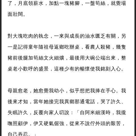
了，月底領薪水，加點一塊豬腳，一盤筍絲，就覺場
面壯闊。
對大塊吃肉的執念，一來與成長的油水匱乏有關，另
一是記得童年隨祖母返鄉吃辦桌，看農人殺豬，幾隻
豬前後腿加筍絲文火細爌，最後用大碗公端出來，整
桌老小歡呼的盛景，這種少有的暢懷使我銘刻入心。
母親愈老，她愈覺我幼小，似乎想把我捧在手心。我
後來才知，當年她接完我異鄉那通電話，哭了許久、
失眠許久，反覆向家人叨說：「自阿米細漢時，我攏
嘸照顧伊，伊又硬氣倔強，從來不說佇外頭的艱苦，
自己吞忍。」