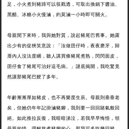
足，小火煮到豬蹄可以筷戳透，可取出換鍋下醬油、
黑醋、冰糖小火慢滷，約莫滷一小時即可關火。
母親閒下來時，我與她對質，說起豬尾巴舊事。她露
出少有的促狹笑意說：「汝做囝仔時，夜夜磨牙，歸
厝內人沒法度睏，聽人講買條豬尾煮熟，閃閃面皮，
囝仔食了豬尾可治好這毛病。」謎底揭開，我吃驚竟
然讓那豬尾巴鯁了多年。
年齡漸漸厚如豬皮，也不再樂度生辰。母親則垂垂老
矣，但她仍年年記掛滷豬腳，我則要一回回賭氣般回
絕。如此推拉反復，我暗暗涕泣，若我早早悔悟，領
母親的情，理解熬煮豬腳的心，那我可多吃幾回豬