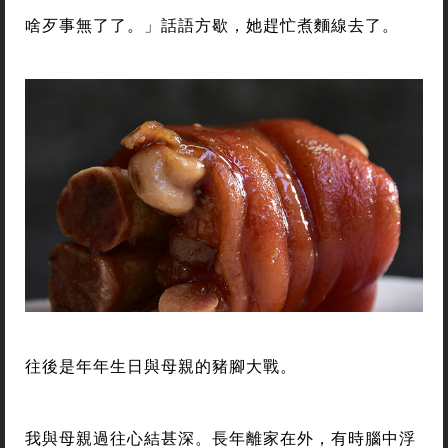
啥歹事無了了。」話語方歇，她趕忙煮麵線去了。
往後是年年生日與母親的豬腳大戰。
我與母親過往心結甚深。長年離家在外，有時腦中浮