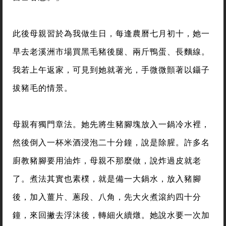
此後母親習於為我做生日，每逢農曆七月初十，她一
早去老溪洲市場買黑毛豬後腿、兩斤鴨蛋、長麵線。
我若上午返家，可見到她就著光，手微微顫著以鑷子
拔豬毛的情景。
母親有獨門章法。她先將生豬腳塊放入一鍋冷水裡，
然後倒入一杯米酒浸泡二十分鐘，說是除腥。許多名
廚教豬腳要用油炸，母親不那麼做，說炸過皮就老
了。煮法其實也素樸，就是備一大鍋水，放入豬腳
後，加入薑片、蔥段、八角，先大火煮滾約四十分
鐘，來回撇去浮沫後，轉細火續燉。她說水要一次加