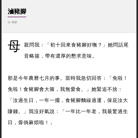
滷豬腳
by
楊索
母
親問我：「初十回來食豬腳好嘸？」她問話尾
音略揚，帶有濃厚的懇求意味。
那是今年農曆七月的事。當時我急切回答：「免啦！
免啦！食豬腳會大箍，我無愛食。」她緊追不捨：
「汝過生日，一年一擺，食豬腳麵線過運，保庇汝大
賺錢。」我沒好氣說：「一年比一年老，我最驚過生
日，毋倘麻煩啦！」