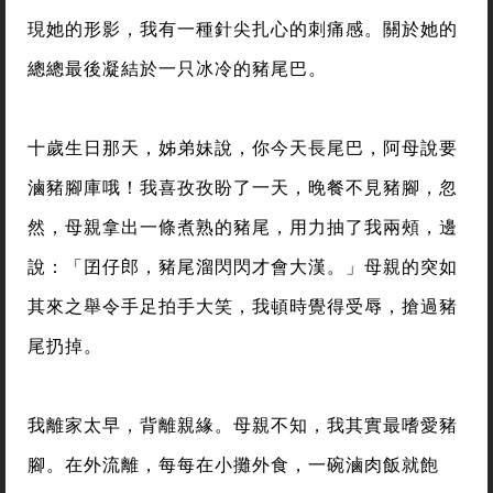
現她的形影，我有一種針尖扎心的刺痛感。關於她的
總總最後凝結於一只冰冷的豬尾巴。
十歲生日那天，姊弟妹說，你今天長尾巴，阿母說要
滷豬腳庫哦！我喜孜孜盼了一天，晚餐不見豬腳，忽
然，母親拿出一條煮熟的豬尾，用力抽了我兩頰，邊
說：「囝仔郎，豬尾溜閃閃才會大漢。」母親的突如
其來之舉令手足拍手大笑，我頓時覺得受辱，搶過豬
尾扔掉。
我離家太早，背離親緣。母親不知，我其實最嗜愛豬
腳。在外流離，每每在小攤外食，一碗滷肉飯就飽