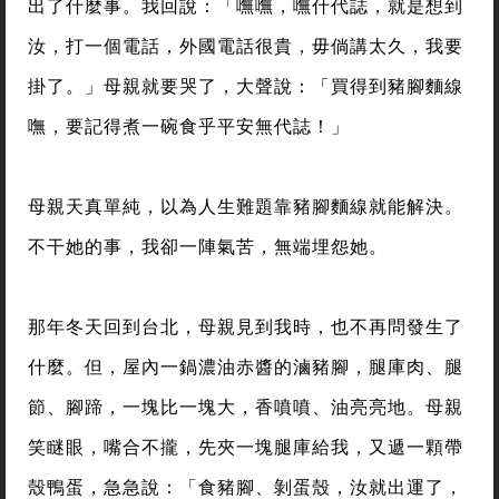
出了什麼事。我回說：「嘸嘸，嘸什代誌，就是想到
汝，打一個電話，外國電話很貴，毋倘講太久，我要
掛了。」母親就要哭了，大聲說：「買得到豬腳麵線
嘸，要記得煮一碗食乎平安無代誌！」
母親天真單純，以為人生難題靠豬腳麵線就能解決。
不干她的事，我卻一陣氣苦，無端埋怨她。
那年冬天回到台北，母親見到我時，也不再問發生了
什麼。但，屋內一鍋濃油赤醬的滷豬腳，腿庫肉、腿
節、腳蹄，一塊比一塊大，香噴噴、油亮亮地。母親
笑瞇眼，嘴合不攏，先夾一塊腿庫給我，又遞一顆帶
殼鴨蛋，急急說：「食豬腳、剝蛋殼，汝就出運了，