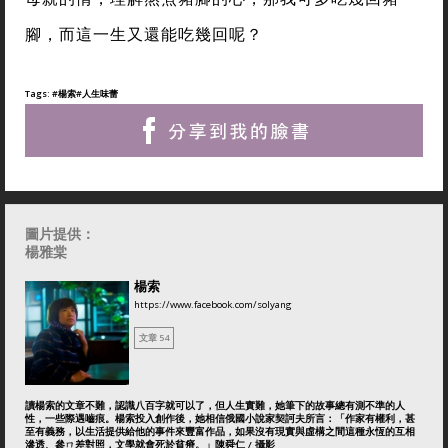
腳，而這一生又還能吃幾回呢？
Tags:
#楊索
#人生味蕾
圖片提供：
楊雅棠
楊索
https://www.facebook.com/solyang
文章 54
讀楊索的文章不難，認識八百字就可以了，但人生實難，她筆下的故事總有測不準的人
性，一些際遇嚙痕。楊索投入創作後，她相信俄國小說家契訶夫所言：「作家有權利，甚
至有義務，以生活提供給他的事件來豐富作品，如果沒有現實與虛構之間這種永恆的互相
滲透、參ㄇ差對照，文學就會死於貧瘠。」陳舜仁 / 攝影