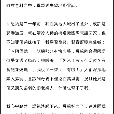
雖在意料之中，母親猶失望地掛電話。
回想約是二十年前，我在異地大城出了意外，或許是
驚嚇過度，就在清冷人稀的街道撥國際電話回家，也
不知哪個弟妹接了，我喉嚨發緊、聲音瘖啞急促喊：
「叫阿母聽！」話機那頭有快步聲，母親的台灣國語
似乎穿透了街心，她喊著：「阿米！汝人佇叨位？有
食飽穿燒嘸！」我說了一聲：「有啦！」人卻深深地
陷入落寞，意識到母親不僅遠在萬里處，況且她只是
個又窮又柔弱的初老婦人，什麼也幫不了我。
我心中黯然，語氣淡緩下來。母親卻急了，連連問我