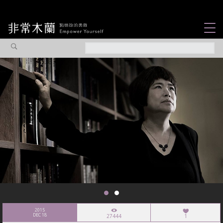
女力故事
觀點專欄
焦點企劃
社會企業
認識我們
2015
DEC 18
27444
1