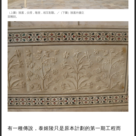
（上圖）陵墓，尖塔，墩座，相互彰顯。／（下圖）陵墓外牆立
面雕刻。
有一種傳說，泰姬陵只是原本計劃的第一期工程而