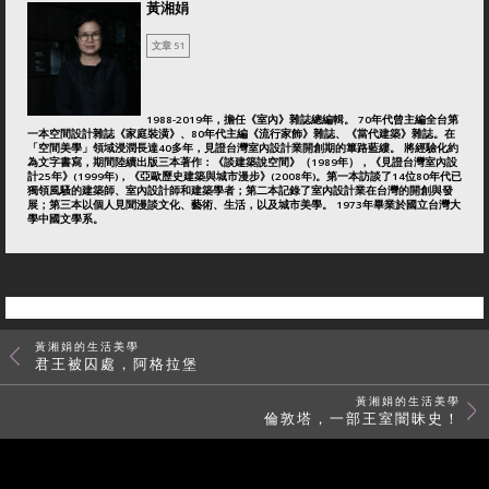
黃湘娟
文章 51
1988-2019年，擔任《室內》雜誌總編輯。 70年代曾主編全台第
一本空間設計雜誌《家庭裝潢》、80年代主編《流行家飾》雜誌、《當代建築》雜誌。在
「空間美學」領域浸潤長達40多年，見證台灣室內設計業開創期的篳路藍縷。 將經驗化約
為文字書寫，期間陸續出版三本著作：《談建築說空間》（1989年），《見證台灣室內設
計25年》(1999年)，《亞歐歷史建築與城市漫步》(2008年)。第一本訪談了14位80年代已
獨領風騷的建築師、室內設計師和建築學者；第二本記錄了室內設計業在台灣的開創與發
展；第三本以個人見聞漫談文化、藝術、生活，以及城市美學。 1973年畢業於國立台灣大
學中國文學系。
黃湘娟的生活美學
君王被囚處，阿格拉堡
黃湘娟的生活美學
倫敦塔，一部王室闇昧史！