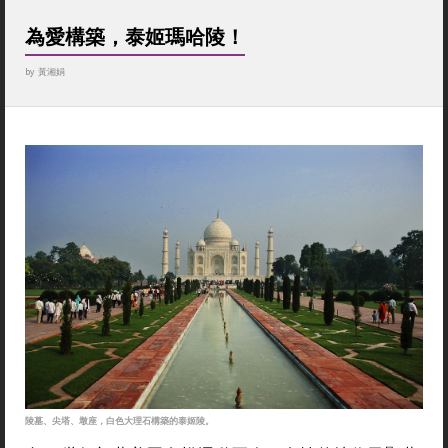
為愛構築，泰姬瑪哈陵！
by
黃湘娟
陵墓、尖塔、墩座，白色大理石構築的泰姬陵。