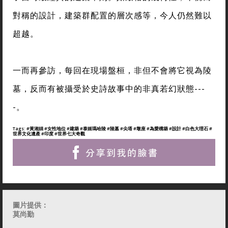
對稱的設計，建築群配置的層次感等，今人仍然難以
超越。
一而再參訪，每回在現場盤桓，非但不會將它視為陵
墓，反而有被攝受於史詩故事中的非真若幻狀態---
-。
Tags:
#黃湘娟
#女性地位
#建築
#泰姬瑪哈陵
#陵墓
#尖塔
#墩座
#為愛構築
#設計
#白色大理石
#
世界文化遺產
#印度
#世界七大奇觀
圖片提供：
莫尚勤