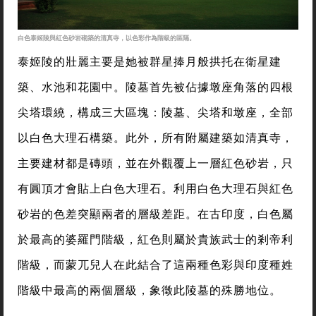
白色泰姬陵與紅色砂岩砌築的清真寺，以色彩作為階級的區隔。
泰姬陵的壯麗主要是她被群星捧月般拱托在衛星建
築、水池和花園中。陵墓首先被佔據墩座角落的四根
尖塔環繞，構成三大區塊：陵墓、尖塔和墩座，全部
以白色大理石構築。此外，所有附屬建築如清真寺，
主要建材都是磚頭，並在外觀覆上一層紅色砂岩，只
有圓頂才會貼上白色大理石。利用白色大理石與紅色
砂岩的色差突顯兩者的層級差距。在古印度，白色屬
於最高的婆羅門階級，紅色則屬於貴族武士的剎帝利
階級，而蒙兀兒人在此結合了這兩種色彩與印度種姓
階級中最高的兩個層級，象徵此陵墓的殊勝地位。