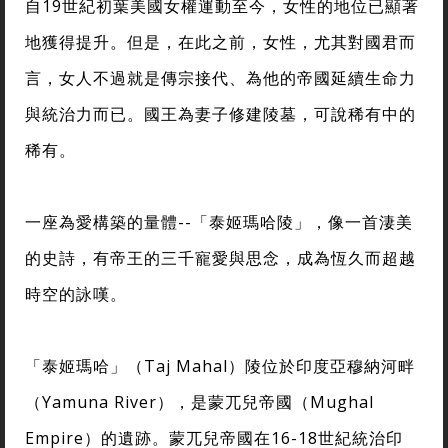
自19世紀初葉美國女權運動至今，女性的地位已顯著
地獲得提升。但是，在此之前，女性，尤其對國君而
言，女人不過就是傳宗接代、為他的帝國延續生命力
與統治力而已。國王為妻子修建陵墓，可說稀有中的
稀有。
一座為愛構築的量體--「泰姬瑪哈陵」，像一首淒美
的史詩，有帝王的三千寵愛與思念，成為恆久而超越
時空的詠嘆。
「泰姬瑪哈」（Taj Mahal）陵位於印度亞穆納河畔
（Yamuna River），是蒙兀兒帝國（Mughal
Empire）的遺跡。蒙兀兒帝國在16-18世紀統治印