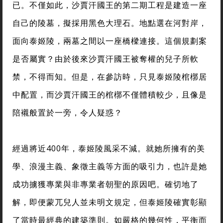
已。不僅如此，沙賈汗國王的第二期工程是建造一座
自己的陵墓，擬採用黑色大理石。地點選在河對岸，
面向泰姬陵，兩墓之間以一座橋樑連接。這個規劃案
是否屬實？由於後來沙賈汗國王被奪權的兒子所軟
禁，不得而知。但是，在參訪時，只見泰姬陵棺槨居
中配置，而沙賈汗國王的棺槨不僅體積較少，且像是
陪襯般置於一旁，令人疑惑？
經過將近400年，泰姬陵風采不減。就她所擁有的美
學、浪漫主義、象徵主義等方面的吸引力，也許是她
成功擄獲專業與非專業者朝聖的原因吧。確切地了
解，即便蒙兀兒人並未明文規定，但泰姬陵確實彰顯
了當時最經典的建築準則。如嚴格的幾何性，平衡而