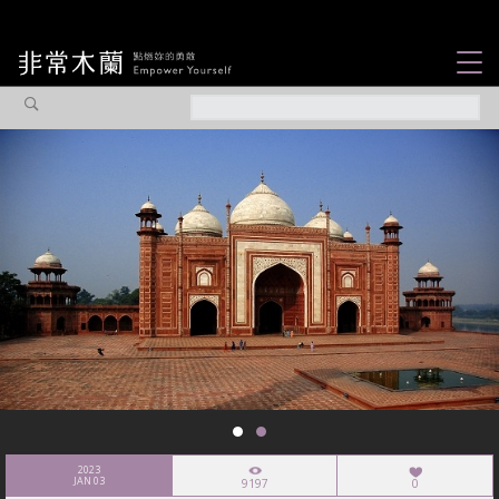
女力故事
觀點專欄
焦點企劃
社會企業
認識我們
2023
JAN 03
9197
0