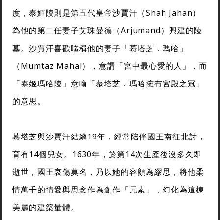
度，泰姬陵則是第五代皇帝沙賈汗（Shah Jahan）
為他的第二任妻子艾珠曼德（Arjumand）興建的陵
墓。沙賈汗喜歡暱稱他的妻子「慕塔芝．瑪哈」
（Mumtaz Mahal），意謂「宮中最心愛的人」，而
「泰姬瑪哈陵」意喻「慕塔芝．瑪哈擁有宮殿之冠」
的意思。
慕塔芝與沙賈汗結縭19年，經常陪伴國王南征北討，
育有14個兒女。1630年，於第14次生產後沒多久即
逝世，國王哀傷莫名，乃以她的容顏為繆思，將他柔
情萬千的情愛與思念作為創作「元素」，幻化為這棟
美麗的建築量體。