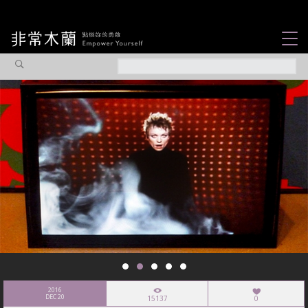
女力故事
觀點專欄
焦點企劃
社會企業
認識我們
2016
DEC 20
15137
0