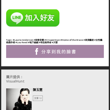
Tags:
#Laurie Anderson
#前衛音樂
#O Superman
#Home of the Brave
#表演藝術
#女性藝
術創作者
#Lou Reed
#地下絲絨
#布拉格革命
#川普
圖片提供：
VisualHunt
陳玉慧
文章 12