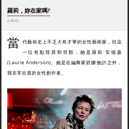
羅莉，妳在家嗎?
by
陳玉慧
當
代藝術史上不乏大有才華的女性藝術家，但這
一位有點怪異和另類，她是羅莉
·
安德森
(Laurie Anderson)。她是在編舞家碧娜
·
鮑許之外，
我非常欣賞的女性創作者。