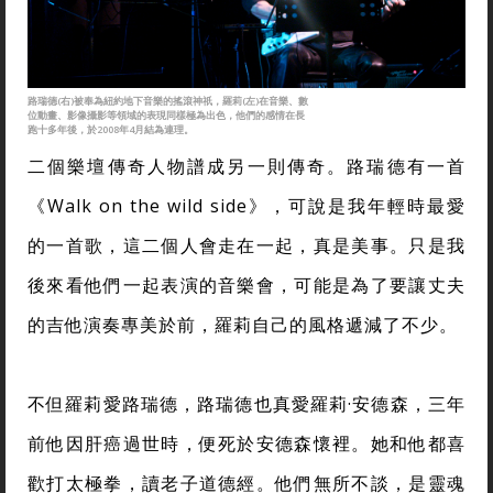
路瑞德(右)被奉為紐約地下音樂的搖滾神祇，羅莉(左)在音樂、數
位動畫、影像攝影等領域的表現同樣極為出色，他們的感情在長
跑十多年後，於2008年4月結為連理。
二個樂壇傳奇人物譜成另一則傳奇。路瑞德有一首
《Walk on the wild side》，可說是我年輕時最愛
的一首歌，這二個人會走在一起，真是美事。只是我
後來看他們一起表演的音樂會，可能是為了要讓丈夫
的吉他演奏專美於前，羅莉自己的風格遞減了不少。
不但羅莉愛路瑞德，路瑞德也真愛羅莉
·
安德森，三年
前他因肝癌過世時，便死於安德森懷裡。她和他都喜
歡打太極拳，讀老子道德經。他們無所不談，是靈魂