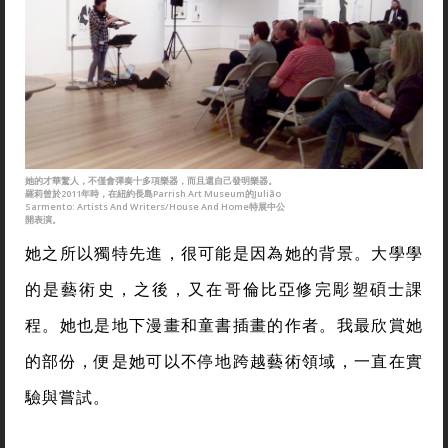
她的才華驚人，不僅會彈奏十多項樂器，而且還自己發明樂器。
羅莉曾於2011年時，在紐約長島Parrish Art Museum的Julião
Sarmento: Artists And Writers/House And Home特展中公
開表演。
她之所以獨特先進，很可能是因為她的背景。大學學
的是藝術史，之後，又在哥倫比亞修完彫塑碩士課
程。她也是地下漫畫和童書插畫的作者。我最欣賞她
的部份，便是她可以不停地跨越藝術領域，一直在實
驗與嘗試。