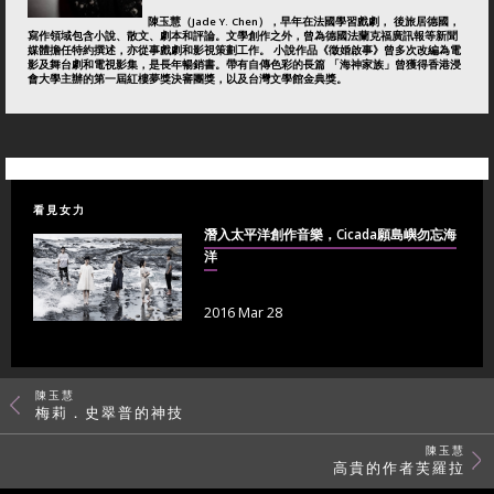
陳玉慧（Jade Y. Chen），早年在法國學習戲劇， 後旅居德國，
寫作領域包含小說、散文、劇本和評論。文學創作之外，曾為德國法蘭克福廣訊報等新聞
媒體擔任特約撰述，亦從事戲劇和影視策劃工作。 小說作品《徵婚啟事》曾多次改編為電
影及舞台劇和電視影集，是長年暢銷書。帶有自傳色彩的長篇 「海神家族」曾獲得香港浸
會大學主辦的第一屆紅樓夢獎決審團獎，以及台灣文學館金典獎。
看見女力
潛入太平洋創作音樂，Cicada願島嶼勿忘海
洋
2016 Mar 28
陳玉慧
梅莉．史翠普的神技
陳玉慧
高貴的作者芙羅拉