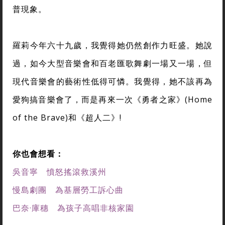
普現象。
羅莉今年六十九歲，我覺得她仍然創作力旺盛。她說
過，如今大型音樂會和百老匯歌舞劇一場又一場，但
現代音樂會的藝術性低得可憐。我覺得，她不該再為
愛狗搞音樂會了，而是再來一次《勇者之家》(Home
of the Brave)和《超人二》!
你也會想看：
吳音寧 憤怒搖滾救溪州
慢島劇團 為基層勞工訴心曲
巴奈·庫穗 為孩子高唱非核家園