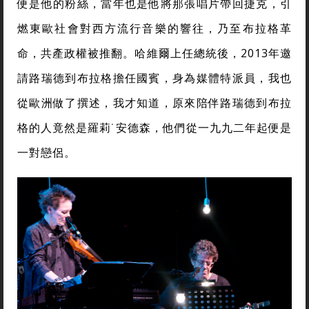
便是他的粉絲，當年也是他將那張唱片帶回捷克，引
燃東歐社會對西方流行音樂的響往，乃至布拉格革
命，共產政權被推翻。哈維爾上任總統後，2013年邀
請路瑞德到布拉格擔任國賓，身為媒體特派員，我也
從歐洲做了撰述，我才知道，原來陪伴路瑞德到布拉
格的人竟然是羅莉˙安德森，他們從一九九二年起便是
一對戀侶。