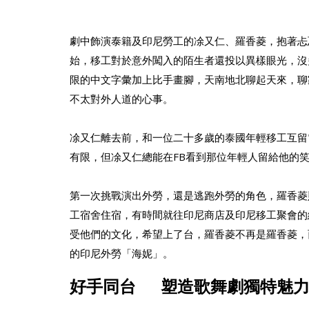
劇中飾演泰籍及印尼勞工的凃又仁、羅香菱，抱著忐
始，移工對於意外闖入的陌生者還投以異樣眼光，沒
限的中文字彙加上比手畫腳，天南地北聊起天來，聊
不太對外人道的心事。
凃又仁離去前，和一位二十多歲的泰國年輕移工互留
有限，但凃又仁總能在FB看到那位年輕人留給他的
第一次挑戰演出外勞，還是逃跑外勞的角色，羅香菱
工宿舍住宿，有時間就往印尼商店及印尼移工聚會的
受他們的文化，希望上了台，羅香菱不再是羅香菱，
的印尼外勞「海妮」。
好手同台 塑造歌舞劇獨特魅