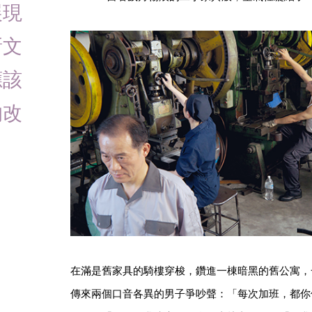
展現
新文
應該
的改
在滿是舊家具的騎樓穿梭，鑽進一棟暗黑的舊公寓，
傳來兩個口音各異的男子爭吵聲：「每次加班，都你