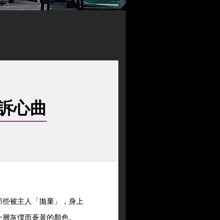
訴心曲
那些被主人「拋棄」，身上
一層灰僕而蒼黃的顏色。