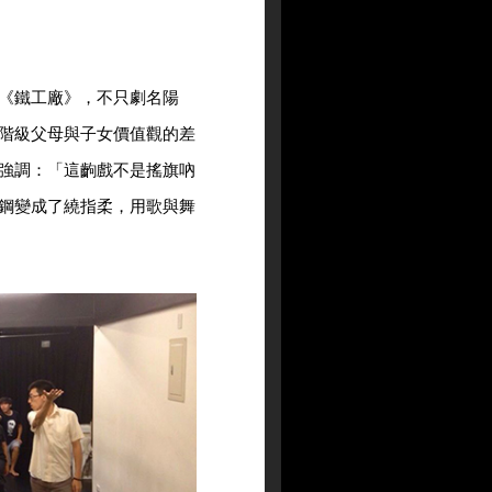
《鐵工廠》，不只劇名陽
階級父母與子女價值觀的差
強調：「這齣戲不是搖旗吶
鋼變成了繞指柔，用歌與舞