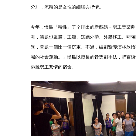
分》，流轉的是女性的細膩與抒情。
今年，慢島「轉性」了？排出的新戲碼－勞工音樂劇
剛，議題也嚴肅，工殤、逃跑外勞、外籍移工、藍領
異，問題一個比一個沉重。不過，編劇暨導演林欣怡
喊的社會運動。」慢島以擅長的音樂劇手法，把百鍊
跳脫勞工悲情的宿命。