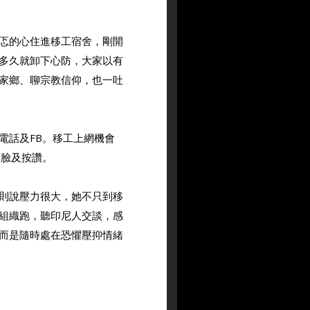
忑的心住進移工宿舍，剛開
多久就卸下心防，大家以有
家鄉、聊宗教信仰，也一吐
電話及FB。移工上網機會
笑臉及按讚。
則說壓力很大，她不只到移
組織跑，聽印尼人交談，感
而是隨時處在恐懼壓抑情緒
力