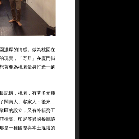
園濃厚的情感。做為桃園在
的現實，「寄居」在廈門街
想著要為桃園量身打造一齣
長記憶，桃園，有著多元種
了閩南人、客家人；後來，
業區的設立，又有外籍勞工
菲律賓、印尼等異國餐廳隨
那是一種國際與本土混搭的