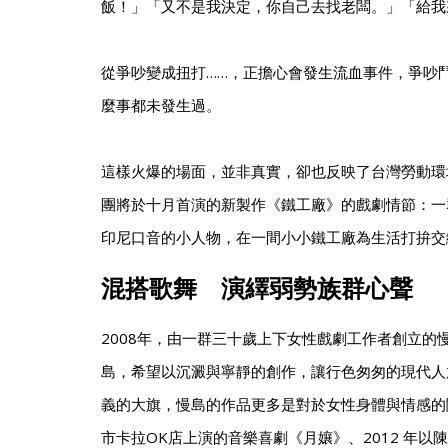
飯！」「又不是我決定，你自己去找老闆。」「給我
從爭吵變成扭打……，正擔心會發生流血事件，爭吵
麼事都未發生過。
這樣火爆的場面，並非真實，卻也反映了台灣勞動環
團將於十月首演的新製作《鐵工廠》的戲劇情節：一
印尼口音的小人物，在一間小小鐵工廠為生活打拚交
混搭歌舞 演繹弱勢族群心聲
2008年，由一群三十歲上下女性戲劇工作者創立的
島，希望以沉澱與寧靜的創作，讓行色匆匆的現代人
義的大旗，慢島的作品更多是對於女性身體與情感的關
市卡拉OK店上演的音樂喜劇《月孃》、2012 年以