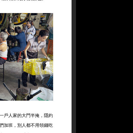
一戶人家的大門半掩，隱約
們加班，別人都不用領錢吃