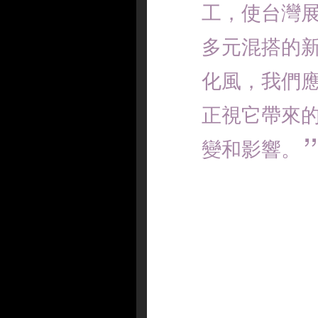
工，使台灣
多元混搭的
化風，我們
正視它帶來
變和影響。