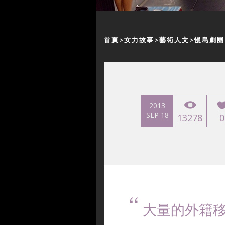
首頁
女力故事
藝術人文
慢島劇團
2013
SEP 18
13278
0
大量的外籍