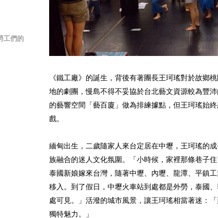
勞工們的
《鐵工廠》的誕生，背後有著團長王珂瑤對於故鄉桃
地的劇團，慢島不得不妥協於台北藝文資源較為豐沛
的藝響空間「藝百廈」做為排練據點，但王珂瑤始終
戲。
緬甸出生，二歲隨家人來台定居在中壢，王珂瑤的成
族融合的迷人文化氛圍。「小時候，家裡那條巷子住
泰國新娘嫁來台灣，隨著中壢、內壢、龍潭、平鎮工
移入。到了假日，中壢火車站到處都是外勞，泰國、
處可見。」活潑的城市風景，讓王珂瑤相當著迷：「
獨特魅力。」