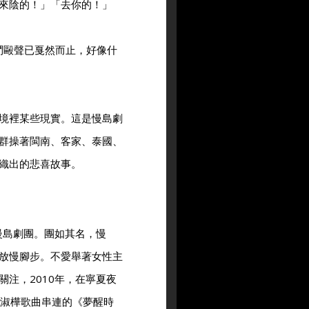
來陰的！」「去你的！」
鬥毆聲已戛然而止，好像什
境裡某些現實。這是慢島劇
群操著閩南、客家、泰國、
織出的悲喜故事。
慢島劇團。團如其名，慢
放慢腳步。不愛舉著女性主
注，2010年，在寧夏夜
陳淑樺歌曲串連的《夢醒時