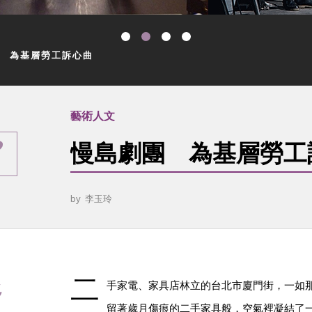
 為基層勞工訴心曲
藝術人文
慢島劇團 為基層勞工
by
李玉玲
二
移
手家電、家具店林立的台北市廈門街，一如
留著歲月傷痕的二手家具般，空氣裡凝結了