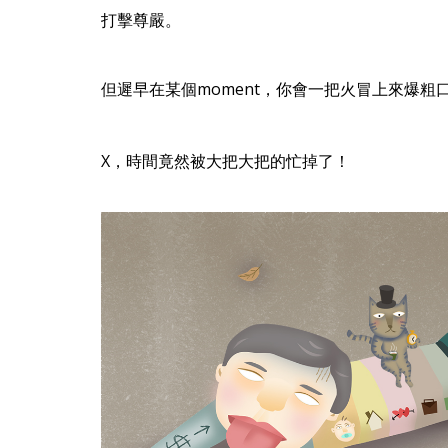
打擊尊嚴。
但遲早在某個moment，你會一把火冒上來爆粗
X，時間竟然被大把大把的忙掉了！