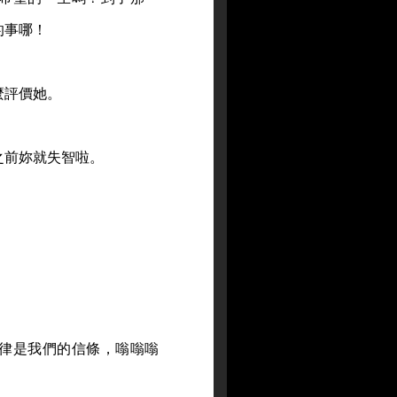
的事哪！
麼評價她。
之前妳就失智啦。
律是我們的信條，嗡嗡嗡