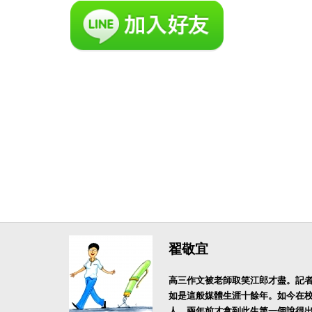
翟敬宜
高三作文被老師取笑江郎才盡。記
如是這般媒體生涯十餘年。如今在
人，兩年前才拿到此生第一個說得