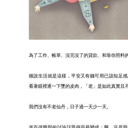
為了工作、帳單、沒完沒了的貸款、和靠你照料
雖說生活就是這樣，平安又有錢可用已該知足感
看著鏡裡逐一下墜的皮肉，「老」是如此真實且
我們沒有不老仙丹，日子過一天少一天。
半百俱樂部的討論話題很容易變成：啊，這是我