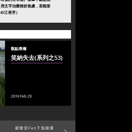
。用文字治療挫折焦慮，若能形
像©江長芳）
觀點專欄
笑納失去(系列之53)
2016 Feb 29
翟敬宜Fun下負能量