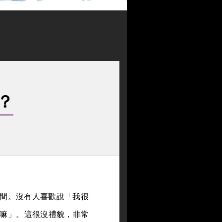
？
間。沒有人喜歡說「我很
嘛」。這很沒禮貌，非常