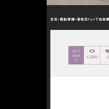
首頁
觀點專欄
翟敬宜Fun下負能
2017
MAR
12490
0
21