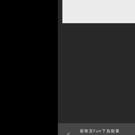
翟敬宜Fun下負能量