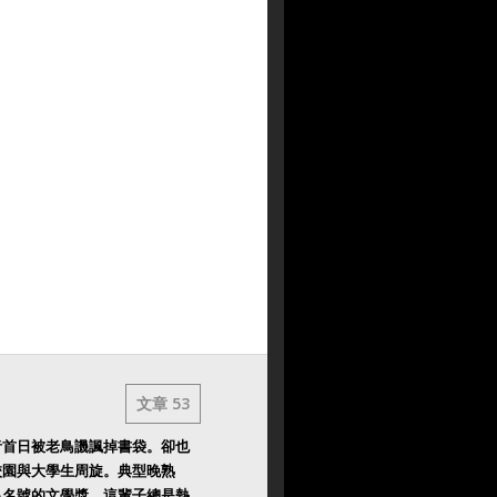
文章 53
者首日被老鳥譏諷掉書袋。卻也
校園與大學生周旋。典型晚熟
出名號的文學獎。這輩子總是熱