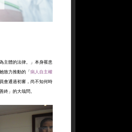
為主體的法律。」本身罹患
她致力推動的「
病人自主權
員會通過初審，尚不知何時
善終」的大哉問。