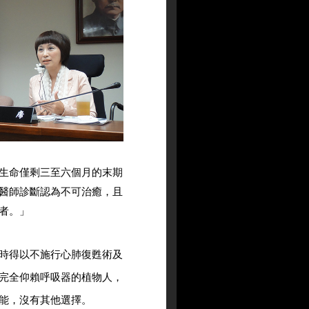
生命僅剩三至六個月的末期
醫師診斷認為不可治癒，且
者。」
時得以不施行心肺復甦術及
完全仰賴呼吸器的植物人，
能，沒有其他選擇。