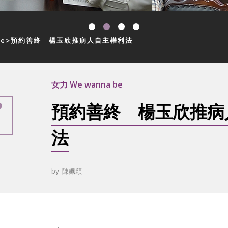
be
預約善終 楊玉欣推病人自主權利法
女力 We wanna be
預約善終 楊玉欣推病
法
by
陳姵穎