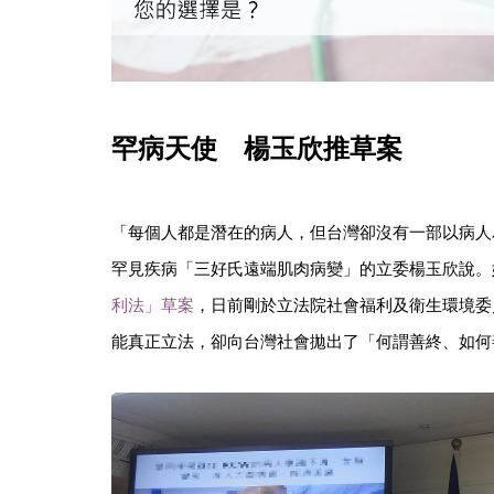
罕病天使 楊玉欣推草案
「每個人都是潛在的病人，但台灣卻沒有一部以病人
罕見疾病「三好氏遠端肌肉病變」的立委楊玉欣說。
利法」草案
，日前剛於立法院社會福利及衛生環境委
能真正立法，卻向台灣社會拋出了「何謂善終、如何