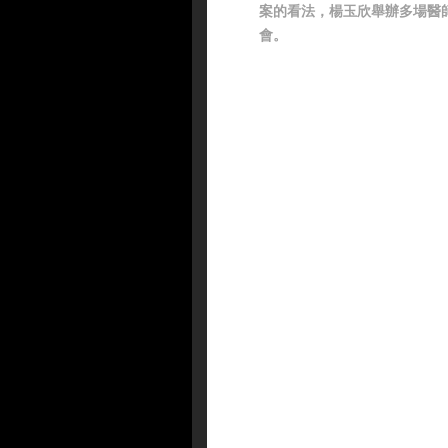
案的看法，楊玉欣舉辦多場醫
會。