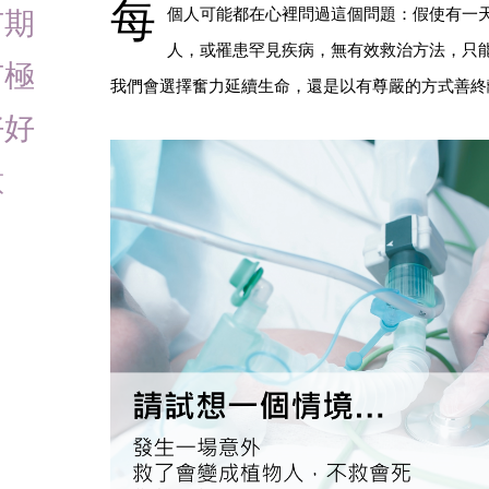
每
有期
個人可能都在心裡問過這個問題：假使有一
人，或罹患罕見疾病，無有效救治方法，只
有極
我們會選擇奮力延續生命，還是以有尊嚴的方式善終
好好
意