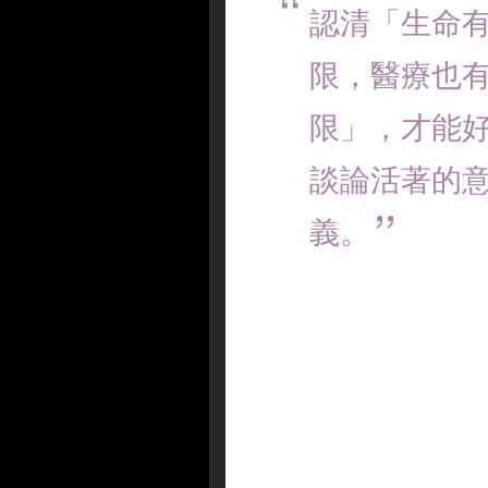
認清「生命
限，醫療也
限」，才能
談論活著的
義。