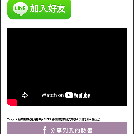
Tags:
#台灣國際紀錄片影展
# TIDF
# 那個靜默的陽光午後
# 大體老師
# 楊玉欣