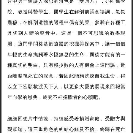
片中另一個讓人深思的角色是「受贈方」，亦即醫學
院、教授與醫學生。醫學生在解剖前誦念禱詞，氣氛
肅穆，在解剖遺體的過程中偶有笑聲，參雜在各種工
具切剖人體的聲音中。這是一個不可思議的教學現
場，這門學問奠基於遺體的挖掘與探索中，讓一個個
年輕的生命撫觸著永恆無息的生命，而後才能有的一
種真切的明白。只有極少數的人有機會上這門課，近
距離凝視死亡的深意，若因此能夠洗煉自我生命，得
以立下宏願救渡天下人，以更多大愛的展現來回報當
年向學的恩典，終究不枉捐贈者的心願吧。
細細回想片中情境，持續感受著捐贈家庭、受贈方與
觀眾端，這三重角色的糾結心緒及不捨，終歸在死亡