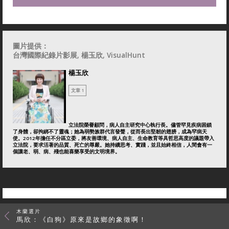
圖片提供：
台灣國際紀錄片影展, 楊玉欣, VisualHunt
楊玉欣
文章 1
立法院榮譽顧問，病人自主研究中心執行長。儘管罕見疾病困鎖
了身體，卻拘綁不了靈魂；她為弱勢族群代言發聲，從而長出堅韌的翅膀，成為罕病天
使。2012年擔任不分區立委，將友善環境、病人自主、生命教育等具哲思高度的議題帶入
立法院，要求活著的品質、死亡的尊嚴。她持續思考、實踐，並且始終相信，人間會有一
個讓老、弱、病、殘也能喜樂享受的文明境界。
木蘭選片
馬欣：《白狗》原來是故鄉的象徵啊！