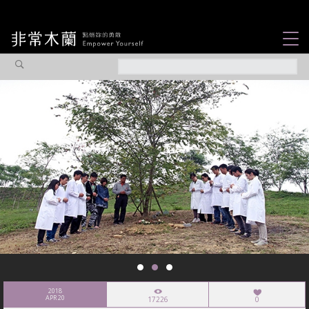
女力故事
觀點專欄
焦點企劃
社會企業
認識我們
2018
APR 20
17226
0