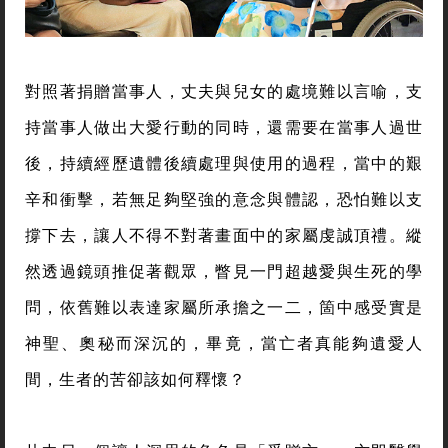
對照著捐贈當事人，丈夫與兒女的處境難以言喻，支
持當事人做出大愛行動的同時，還需要在當事人過世
後，持續經歷遺體後續處理與使用的過程，當中的艱
辛和衝擊，若無足夠堅強的意念與體認，恐怕難以支
撐下去，讓人不得不對著畫面中的家屬虔誠頂禮。縱
然透過鏡頭推促著觀眾，瞥見一門超越愛與生死的學
問，依舊難以表達家屬所承擔之一二，箇中感受實是
神聖、奧秘而深沉的，畢竟，當亡者真能夠遺愛人
間，生者的苦卻該如何釋懷？