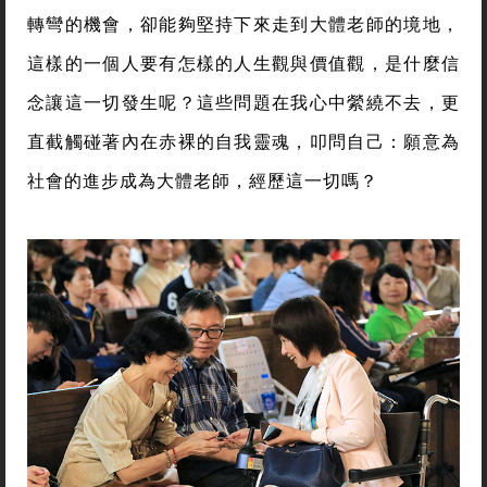
轉彎的機會，卻能夠堅持下來走到大體老師的境地，
這樣的一個人要有怎樣的人生觀與價值觀，是什麼信
念讓這一切發生呢？這些問題在我心中縈繞不去，更
直截觸碰著內在赤裸的自我靈魂，叩問自己：願意為
社會的進步成為大體老師，經歷這一切嗎？