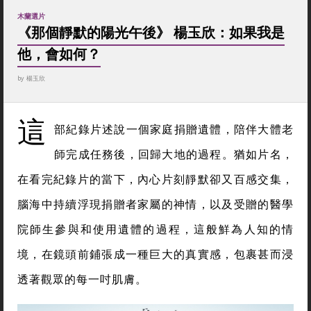
木蘭選片
《那個靜默的陽光午後》 楊玉欣：如果我是
他，會如何？
by
楊玉欣
這
部紀錄片述說一個家庭捐贈遺體，陪伴大體老
師完成任務後，回歸大地的過程。猶如片名，
在看完紀錄片的當下，內心片刻靜默卻又百感交集，
腦海中持續浮現捐贈者家屬的神情，以及受贈的醫學
院師生參與和使用遺體的過程，這般鮮為人知的情
境，在鏡頭前鋪張成一種巨大的真實感，包裹甚而浸
透著觀眾的每一吋肌膚。