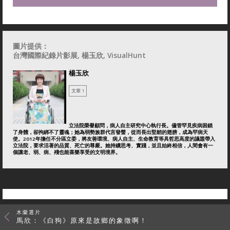
圖片提供：
台灣國際紀錄片影展, 楊玉欣, VisualHunt
楊玉欣
文章 1
立法院榮譽顧問，病人自主研究中心執行長。儘管罕見疾病困鎖
了身體，卻拘綁不了靈魂；她為弱勢族群代言發聲，從而長出堅韌的翅膀，成為罕病天
使。2012年擔任不分區立委，將友善環境、病人自主、生命教育等具哲思高度的議題帶入
立法院，要求活著的品質、死亡的尊嚴。她持續思考、實踐，並且始終相信，人間會有一
個讓老、弱、病、殘也能喜樂享受的文明境界。
木蘭選片
馬欣：《白狗》原來是故鄉的象徵啊！