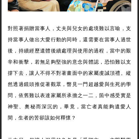
對照著捐贈當事人，丈夫與兒女的處境難以言喻，支
持當事人做出大愛行動的同時，還需要在當事人過世
後，持續經歷遺體後續處理與使用的過程，當中的艱
辛和衝擊，若無足夠堅強的意念與體認，恐怕難以支
撐下去，讓人不得不對著畫面中的家屬虔誠頂禮。縱
然透過鏡頭推促著觀眾，瞥見一門超越愛與生死的學
問，依舊難以表達家屬所承擔之一二，箇中感受實是
神聖、奧秘而深沉的，畢竟，當亡者真能夠遺愛人
間，生者的苦卻該如何釋懷？