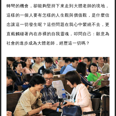
轉彎的機會，卻能夠堅持下來走到大體老師的境地，
這樣的一個人要有怎樣的人生觀與價值觀，是什麼信
念讓這一切發生呢？這些問題在我心中縈繞不去，更
直截觸碰著內在赤裸的自我靈魂，叩問自己：願意為
社會的進步成為大體老師，經歷這一切嗎？