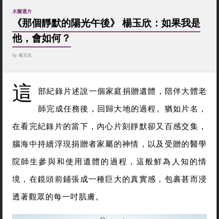
木蘭選片
《那個靜默的陽光午後》 楊玉欣：如果我是
他，會如何？
by
楊玉欣
這
部紀錄片述說一個家庭捐贈遺體，陪伴大體老
師完成任務後，回歸大地的過程。猶如片名，
在看完紀錄片的當下，內心片刻靜默卻又百感交集，
腦海中持續浮現捐贈者家屬的神情，以及受贈的醫學
院師生參與和使用遺體的過程，這般鮮為人知的情
境，在鏡頭前鋪張成一種巨大的真實感，包裹甚而浸
透著觀眾的每一吋肌膚。