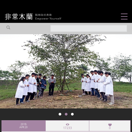
女力故事
觀點專欄
焦點企劃
社會企業
認識我們
2018
APR 20
17233
0