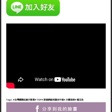
Tags:
#台灣國際紀錄片影展
# TIDF
# 那個靜默的陽光午後
# 大體老師
# 楊玉欣