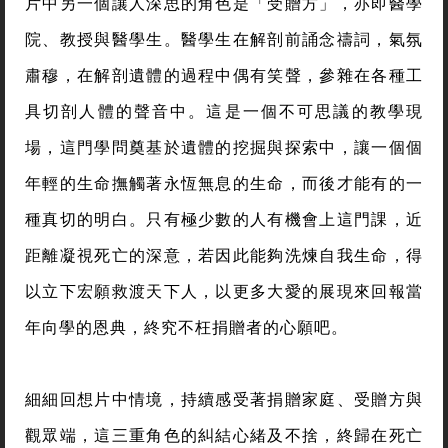
片中另一個讓人深思的角色是「受贈方」，亦即醫學
院、教授與醫學生。醫學生在解剖前誦念禱詞，氣氛
肅穆，在解剖遺體的過程中偶有笑聲，參雜在各種工
具切剖人體的聲音中。這是一個不可思議的教學現
場，這門學問奠基於遺體的挖掘與探索中，讓一個個
年輕的生命撫觸著永恆無息的生命，而後才能有的一
種真切的明白。只有極少數的人有機會上這門課，近
距離凝視死亡的深意，若因此能夠洗煉自我生命，得
以立下宏願救渡天下人，以更多大愛的展現來回報當
年向學的恩典，終究不枉捐贈者的心願吧。
細細回想片中情境，持續感受著捐贈家庭、受贈方與
觀眾端，這三重角色的糾結心緒及不捨，終歸在死亡