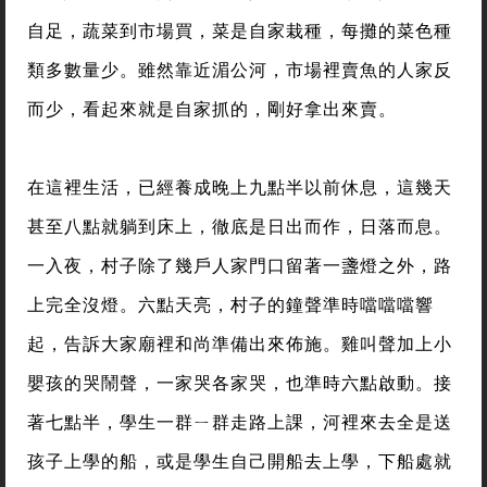
自足，蔬菜到市場買，菜是自家栽種，每攤的菜色種
類多數量少。雖然靠近湄公河，市場裡賣魚的人家反
而少，看起來就是自家抓的，剛好拿出來賣。
在這裡生活，已經養成晚上九點半以前休息，這幾天
甚至八點就躺到床上，徹底是日出而作，日落而息。
一入夜，村子除了幾戶人家門口留著一盞燈之外，路
上完全沒燈。六點天亮，村子的鐘聲準時噹噹噹響
起，告訴大家廟裡和尚準備出來佈施。雞叫聲加上小
嬰孩的哭鬧聲，一家哭各家哭，也準時六點啟動。接
著七點半，學生一群ㄧ群走路上課，河裡來去全是送
孩子上學的船，或是學生自己開船去上學，下船處就