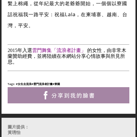
繫上棉繩，從年紀最大的老爺爺開始，一個個以寮國
話祝福我一路平安：祝福Lala，在柬埔寨、越南、台
灣，平安。
2015年入選
雲門舞集「流浪者計畫」
的女性，由非常木
蘭贊助經費，並將陸續在本網站分享心情故事與所見所
思。
Tags:
#女生去流浪
#雲門流浪者計畫
#寮國
圖片提供：
黃琇怡