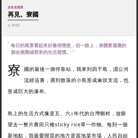
女生去流浪
再見。寮國
by
黃琇怡
每日的風景看起來好像很愜意，但一路上，身體要適應的
都在挑戰城裡來的生活習慣。
寮
國的最後一個停靠站，我來到四千島，湄公河
流經這裏，遇到散落的小島形成傘狀支流，也
形成巨大的瀑布。
島上的生活方式像是五、六
○
年代的台灣鄉村，放眼
望去一整片農田只種sticky rice單一作物。每到一個
新地點，我最愛閒晃的地方是當地菜市場，人民自給