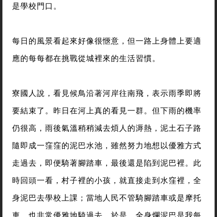
是學校門口。
每日的風景看起來好像很愜意，但一路上身體上要適
應的每每都在挑戰從城裡來的生活習慣。
寮國人說，看見候鳥沿著河岸往南飛，表示雨季即將
要結束了。昨日在河上真的看見一群。但下雨的機率
仍很高，雨後氣溫稍稍減去煩人的溽熱，泥土石子路
隨即成一窪窪的泥巴水池，雖然努力地想以優雅方式
走過去，即便騎著腳踏車，最後還是陷到泥巴裡。此
時回頭一看，村子裡的小孩，就直接走到水窪裡，全
身泥巴去學校上課；當地人民不管騎腳踏車或是摩托
車，也非常優雅地騎過去。於是，全身爛泥巴是我每