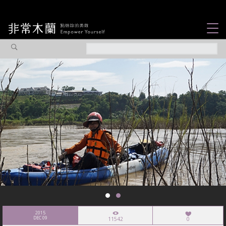
女力故事
觀點專欄
焦點企劃
社會企業
認識我們
2015
DEC 09
11542
0