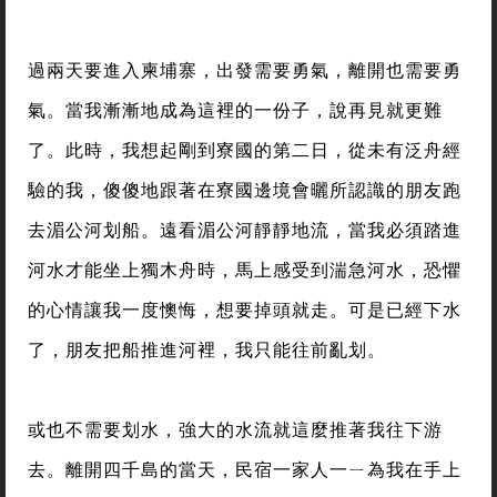
過兩天要進入柬埔寨，出發需要勇氣，離開也需要勇
氣。當我漸漸地成為這裡的一份子，說再見就更難
了。此時，我想起剛到寮國的第二日，從未有泛舟經
驗的我，傻傻地跟著在寮國邊境會曬所認識的朋友跑
去湄公河划船。遠看湄公河靜靜地流，當我必須踏進
河水才能坐上獨木舟時，馬上感受到湍急河水，恐懼
的心情讓我一度懊悔，想要掉頭就走。可是已經下水
了，朋友把船推進河裡，我只能往前亂划。
或也不需要划水，強大的水流就這麼推著我往下游
去。離開四千島的當天，民宿一家人一ㄧ為我在手上