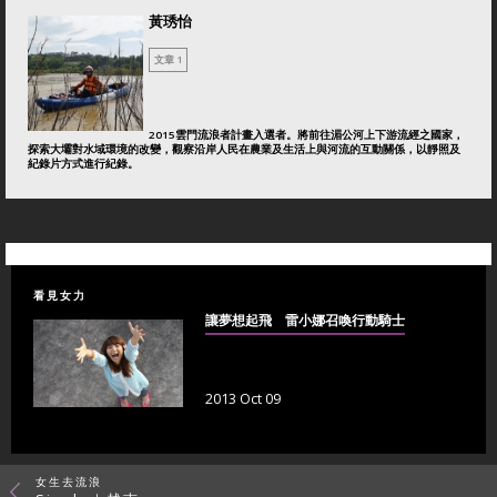
黃琇怡
文章 1
2015雲門流浪者計畫入選者。將前往湄公河上下游流經之國家，
探索大壩對水域環境的改變，觀察沿岸人民在農業及生活上與河流的互動關係，以靜照及
紀錄片方式進行紀錄。
看見女力
讓夢想起飛 雷小娜召喚行動騎士
2013 Oct 09
女生去流浪