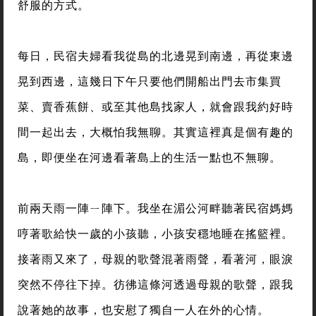
舒服的方式。
每日，民宿夫婦看我從島的北邊晃到南邊，再從東邊
晃到西邊，這幾日下午只要他們開船出門去市集買
菜、賣香蕉餅、或至其他島找家人，就會跟我約好時
間一起出去，大概怕我無聊。其實這裡真是個有趣的
島，即便坐在河邊看著島上的生活一點也不無聊。
前兩天雨一陣ㄧ陣下。我坐在湄公河畔聽著民宿媽媽
哼著歌給快一歲的小孩聽，小孩安穩地睡在搖籃裡。
接著雨又來了，母親的歌聲混著雨聲，看著河，眼淚
突然不停往下掉。彷彿這條河透過母親的歌聲，跟我
說著她的故事，也安慰了獨自一人在外的心情。