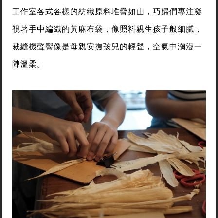
工作室各式各樣的紡織原料堆疊如山，巧婦們專注凝
視著手中編織的黃麻布袋，像照料親生孩子般細膩，
裁縫機聲響像是母親安撫孩兒的輕聲，空氣中瀰漫一
陣溫柔。