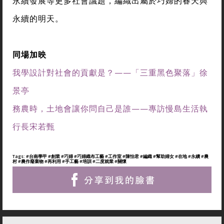
永續發展等更多社會議題，編織出屬於巧婦的春天與
永續的明天。
同場加映
我學設計對社會的貢獻是？——「三重黑色聚落」徐
景亭
務農時，土地會讓你問自己是誰——專訪慢島生活執
行長宋若甄
Tags:
#台南學甲
#創業
#巧婦
#巧婦織布工藝
#工作室
#陳怡君
#編織
#幫助婦女
#在地
#永續
#農
村
#農作廢棄物
#再利用
#手工藝
#培訓
#二度就業
#關懷