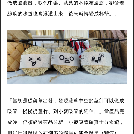
做成過濾器，取代中藥、茶葉的不織布過濾，卻發現
絲瓜的味道也會滲透出來，後來就轉變成杯墊。」
「當初是從蘆葦出發，發現蘆葦中空的莖部可以做成
吸管，慢慢從蘆竹、到小麥吸管的延伸。」當產品完
成時，仍須經過競品分析，小麥吸管確實十分永續，
但試用後發現放在潮濕的環境可能會發黑（變質），