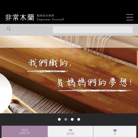
女力故事
觀點專欄
焦點企劃
社會企業
認識我們
2023
AUG 10
8008
0