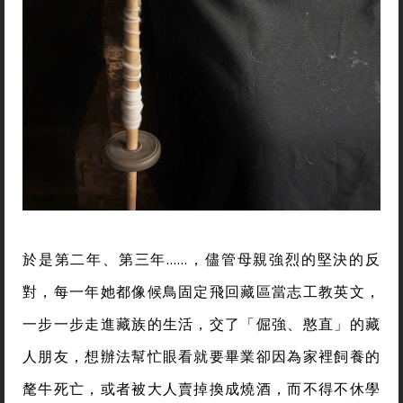
於是第二年、第三年……，儘管母親強烈的堅決的反
對，每一年她都像候鳥固定飛回藏區當志工教英文，
一步一步走進藏族的生活，交了「倔強、憨直」的藏
人朋友，想辦法幫忙眼看就要畢業卻因為家裡飼養的
氂牛死亡，或者被大人賣掉換成燒酒，而不得不休學