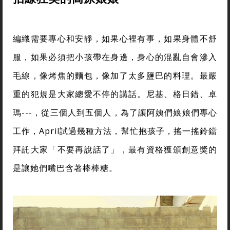
編織需要專心和安靜，如果心裡有事，如果身體不舒
服，如果必須把小孩帶在身邊，身心的混亂自會滲入
毛線，像烤焦的麵包，像加了太多鹽巴的料理。最嚴
重的犯規是大家總愛不停的講話。尼基、格日錯、卓
瑪---，從三個人到五個人，為了讓阿姨們娘娘們專心
工作，April試過幾種方法，幫忙抱孩子，搖一搖鈴鐺
拜託大家「不要再說話了」，最有資格獲頒創意獎的
是讓她們嘴巴含著棒棒糖。