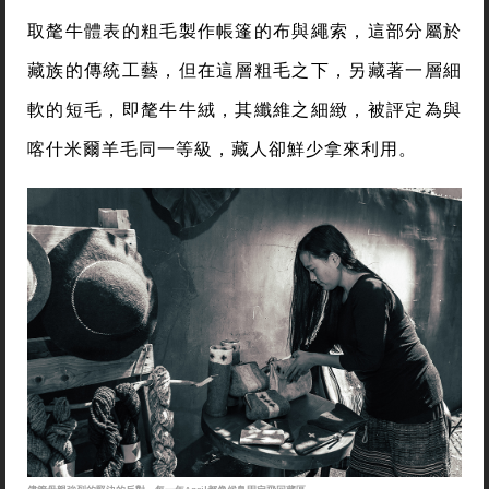
取氂牛體表的粗毛製作帳篷的布與繩索，這部分屬於
藏族的傳統工藝，但在這層粗毛之下，另藏著一層細
軟的短毛，即氂牛牛絨，其纖維之細緻，被評定為與
喀什米爾羊毛同一等級，藏人卻鮮少拿來利用。