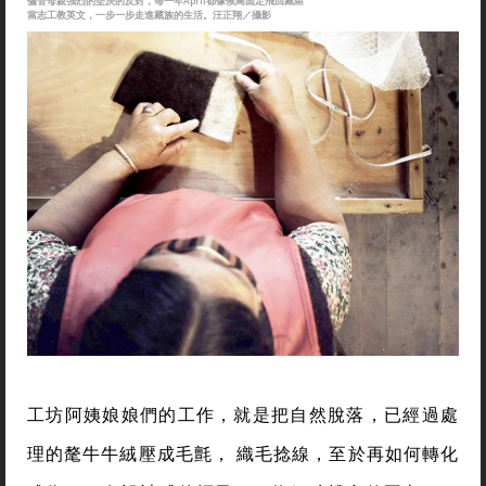
儘管母親強烈的堅決的反對，每一年April都像候鳥固定飛回藏區
當志工教英文，一步一步走進藏族的生活。汪正翔／攝影
工坊阿姨娘娘們的工作，就是把自然脫落，已經過處
理的氂牛牛絨壓成毛氈， 織毛捻線，至於再如何轉化