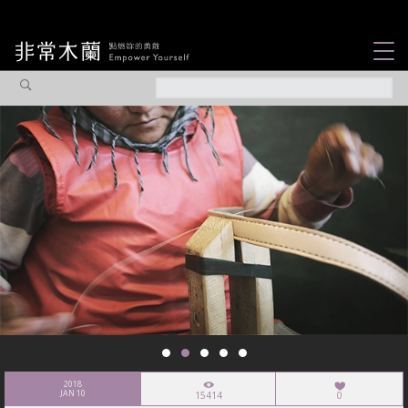
女力故事
觀點專欄
焦點企劃
社會企業
認識我們
2018
JAN 10
15414
0