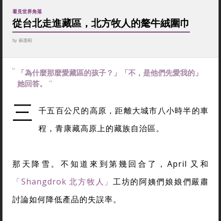
看見世界角落
從台北走進藏區，北方牧人的氂牛絨圍巾
by
蘇惠昭
「為什麼那麼愛藏區的孩子？」「不，是他們先愛我的」
她回答。
三
千五百公尺的高原，距離大城市八小時半的車
程，青康藏高原上的藏族自治區。
那天降雪。不知道來到第幾回合了，April 又和
「Shangdrok 北方牧人」
工坊的阿姨們娘娘們嚴肅
討論如何降低產品的失誤率。