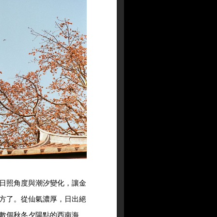
日照角度與潮汐變化，讓金
方了。從仙氣濃厚，日出絕
數個秋冬夕陽點的西南海