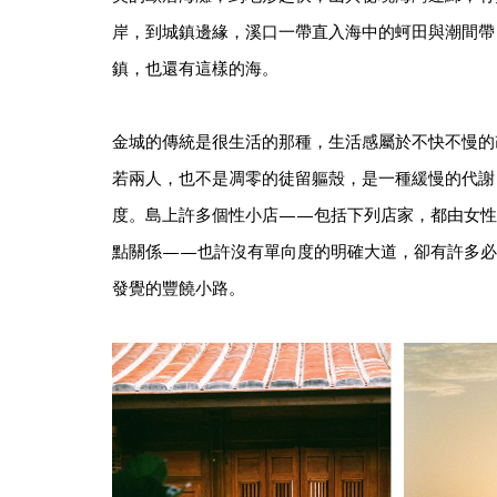
岸，到城鎮邊緣，溪口一帶直入海中的蚵田與潮間帶
鎮，也還有這樣的海。
金城的傳統是很生活的那種，生活感屬於不快不慢的
若兩人，也不是凋零的徒留軀殼，是一種緩慢的代謝
度。島上許多個性小店——包括下列店家，都由女性
點關係——也許沒有單向度的明確大道，卻有許多必
發覺的豐饒小路。