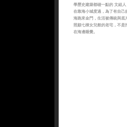
學歷史建築都碰一點的 文組人
在靠海小城度過，為了有自己
海跑來金門，生活被傳統與底
照顧七棟女兒般的老宅，不是
在海邊睡覺。