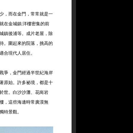
少，而在金門，常常就是一
就在金城鎮:洋樓密集的前
城鎮後浦等。成片老屋，除
待。圍起來的院落，挑高的
適合現代人居住。
戰爭，金門經過半世紀海岸
著原始。許多祕境，都是十
於世。白沙沙灘、花崗岩
樓，這些海邊時常廣漠無
獨特景觀。