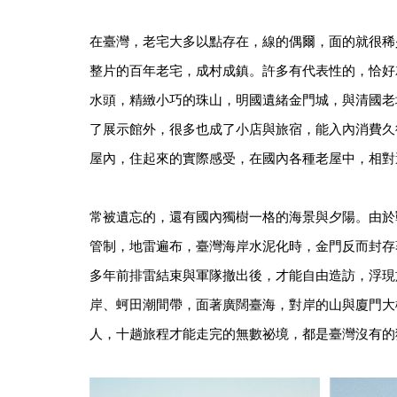
在臺灣，老宅大多以點存在，線的偶爾，面的就很稀
整片的百年老宅，成村成鎮。許多有代表性的，恰好
水頭，精緻小巧的珠山，明國遺緒金門城，與清國老
了展示館外，很多也成了小店與旅宿，能入內消費久
屋內，住起來的實際感受，在國內各種老屋中，相對
常被遺忘的，還有國內獨樹一格的海景與夕陽。由於
管制，地雷遍布，臺灣海岸水泥化時，金門反而封存
多年前排雷結束與軍隊撤出後，才能自由造訪，浮現
岸、蚵田潮間帶，面著廣闊臺海，對岸的山與廈門大
人，十趟旅程才能走完的無數祕境，都是臺灣沒有的