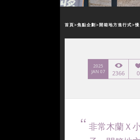
首頁
焦點企劃
開箱地方進行式
慢
2025
JAN 07
2366
0
非常木蘭Ｘ