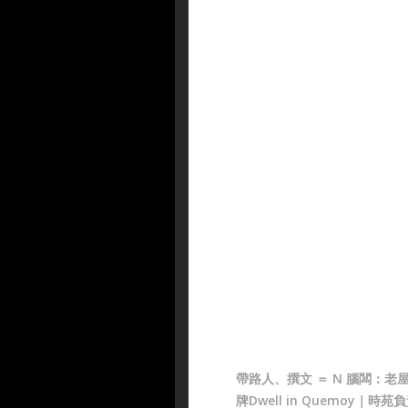
帶路人、撰文 ＝ N 腦闆：老
牌Dwell in Quemoy｜時