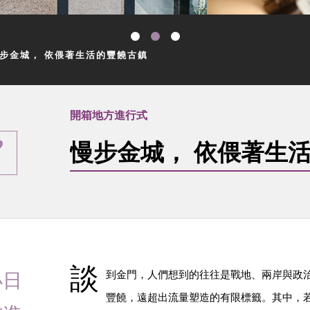
步金城， 依偎著生活的豐饒古鎮
開箱地方進行式
慢步金城， 依偎著生
談
小日
到金門，人們想到的往往是戰地、兩岸與政
豐饒，遠超出流量塑造的有限標籤。其中，