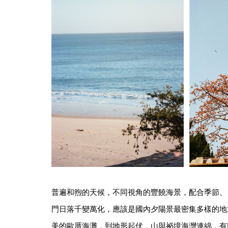
普遍和煦的天候，不同視角的豐饒海景，配合季節、
門日落千變萬化，應該是國內夕陽景最密集多樣的地
美的歐厝海灘，到地形起伏，山與祕境海灣連綿，有