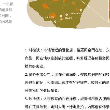
，一生都
的老屋和
片包圍，
拍照就是
1. 村復號：市場附近的選物店，搜羅與金門在地、
商品，與在地物產製成的飯糰，時常辦理各種藝文與
禮的好去處。
2. 耐心有限公司：開在小鎮深處，被民居包圍的戰
外觀與前院，和南部店家才有的好採光。較特別的是
外帶預約的健康餐盒。
3. 甄洋樓：大街後巷的白色洋樓，經營出租復古服
可在這裡治裝，走到大街上行走旅拍，內部也有佈景