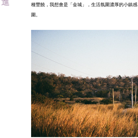
方進
種豐饒，我想會是「金城」，生活氛圍濃厚的小鎮感
圍。