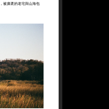
，被廣袤的老宅與山海包