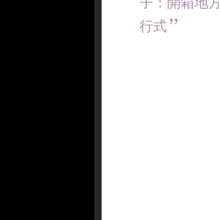
子：開箱地
行式