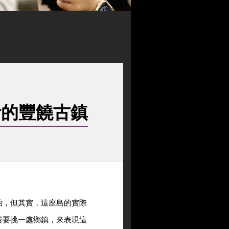
活的豐饒古鎮
治，但其實，這座島的實際
若要挑一處鄉鎮，來表現這