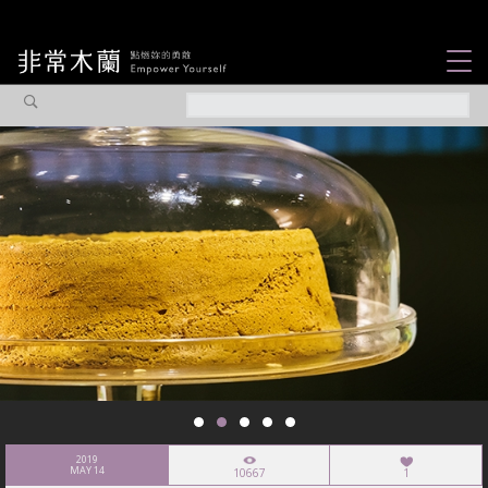
女力故事
觀點專欄
焦點企劃
社會企業
認識我們
2019
MAY 14
10667
1