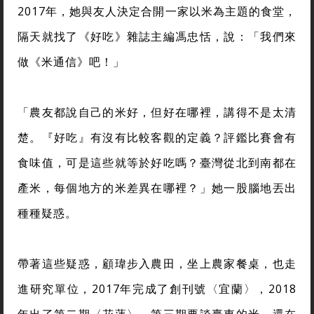
2017年，她與友人決定合開一家以米為主題的食堂，
隔天就找了《好吃》雜誌主編馮忠恬，說：「我們來
做《米通信》吧！」
「農友都說自己的米好，但好在哪裡，講得不是太清
楚。『好吃』有沒有比較客觀的定義？評鑑比賽會有
食味值，可是這些就等於好吃嗎？臺灣從北到南都在
產米，每個地方的米差異在哪裡？」她一股腦地丟出
種種疑惑。
帶著這些疑惑，顧瑋步入農田，坐上農家餐桌，也走
進研究單位，2017年完成了創刊號〈宜蘭〉，2018
年出了第二期〈花蓮〉，第三期要談臺東的米，還在