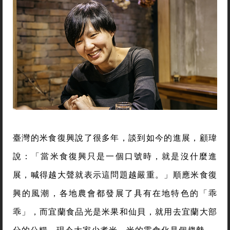
臺灣的米食復興說了很多年，談到如今的進展，顧瑋
說：「當米食復興只是一個口號時，就是沒什麼進
展，喊得越大聲就表示這問題越嚴重。」順應米食復
興的風潮，各地農會都發展了具有在地特色的「乖
乖」，而宜蘭食品光是米果和仙貝，就用去宜蘭大部