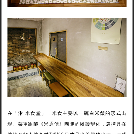
在「泔 米食堂」，米食主要以一碗白米飯的形式出
現。菜單跟隨《米通信》團隊的腳蹤變化，選擇具在