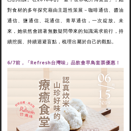
對食材的多年探究藉由主題性策展－咖啡通信、醬油
通信、鹽通信、花通信、青草通信，一次綻放。未
來，她依然會踏著無數疑問帶來的知識渴求前行，持
續挖掘、持續迴避盲點，梳理出屬於自己的觀點。
6/7前，「Refresh台灣味」品飲會早鳥套票優惠！