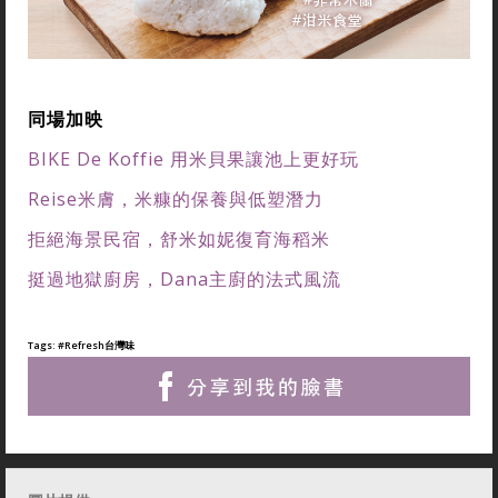
同場加映
BIKE De Koffie 用米貝果讓池上更好玩
Reise米膚，
米
糠的保養與低塑潛力
拒絕海景民宿，舒米如妮復育海稻米
挺過地獄廚房，Dana主廚的法式風流
Tags:
#Refresh台灣味