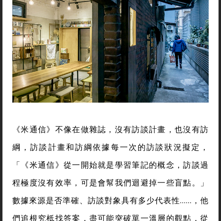
《米通信》不像在做雜誌，沒有訪談計畫，也沒有訪
綱，訪談計畫和訪綱依據每一次的訪談狀況擬定，
「《米通信》從一開始就是學習筆記的概念，訪談過
程極度沒有效率，可是會幫我們迴避掉一些盲點。」
數據來源是否準確、訪談對象具有多少代表性……，他
們追根究柢找答案，盡可能突破單一溫層的觀點，從