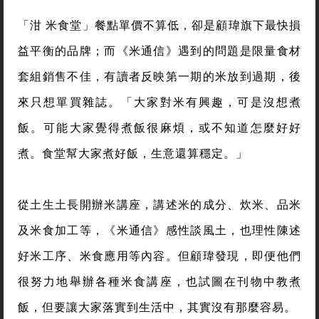
「泔 米食堂」餐點單價不算低，卻是顧瑋旗下最快損
益平衡的品牌；而《米通信》遇到的問題是限量食材
套組銷售不佳，有讀者反映第一期的米放到過期，後
來只想單買雜誌。「大家對米有興趣，可是沒想煮
飯。可能大家覺得煮飯很麻煩，或不知道怎麼好好
煮。食堂幫大家煮好飯，生意還算穩定。」
從土生土長開辦米講座，講述米的成分、炊米、品米
及米食加工等，《米通信》感性談風土，也理性陳述
好米工序、米食應用等內容。但顧瑋發現，即便他們
很努力地舉辦各種米食講座，也試圖在刊物中教煮
飯，但要讓大家落實到生活中，其實沒有那麼容易。