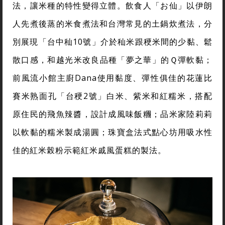
法，讓米種的特性變得立體。飲食人「お仙」以伊朗
人先煮後蒸的米食煮法和台灣常見的土鍋炊煮法，分
別展現「台中秈10號」介於秈米跟稉米間的少黏、鬆
散口感，和越光米改良品種「夢之華」的Ｑ彈軟黏；
前風流小館主廚Dana使用黏度、彈性俱佳的花蓮比
賽米熟面孔「台稉2號」白米、紫米和紅糯米，搭配
原住民的飛魚辣醬，設計成風味飯糰；品米家陸莉莉
以軟黏的糯米製成湯圓；珠寶盒法式點心坊用吸水性
佳的紅米榖粉示範紅米戚風蛋糕的製法。