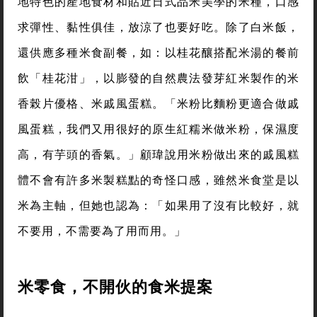
地特色的產地食材和貼近日式品米美學的米種，口感
求彈性、黏性俱佳，放涼了也要好吃。除了白米飯，
還供應多種米食副餐，如：以桂花釀搭配米湯的餐前
飲「桂花泔」，以膨發的自然農法發芽紅米製作的米
香榖片優格、米戚風蛋糕。「米粉比麵粉更適合做戚
風蛋糕，我們又用很好的原生紅糯米做米粉，保濕度
高，有芋頭的香氣。」顧瑋說用米粉做出來的戚風糕
體不會有許多米製糕點的奇怪口感，雖然米食堂是以
米為主軸，但她也認為：「如果用了沒有比較好，就
不要用，不需要為了用而用。」
米零食，不開伙的食米提案