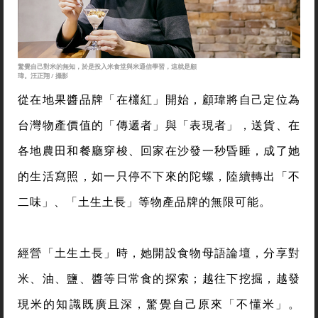
驚覺自己對米的無知，於是投入米食堂與米通信學習，這就是顧
瑋。汪正翔 / 攝影
從在地果醬品牌「在欉紅」開始，顧瑋將自己定位為
台灣物產價值的「傳遞者」與「表現者」，送貨、在
各地農田和餐廳穿梭、回家在沙發一秒昏睡，成了她
的生活寫照，如一只停不下來的陀螺，陸續轉出「不
二味」、「土生土長」等物產品牌的無限可能。
經營「土生土長」時，她開設食物母語論壇，分享對
米、油、鹽、醬等日常食的探索；越往下挖掘，越發
現米的知識既廣且深，驚覺自己原來「不懂米」。