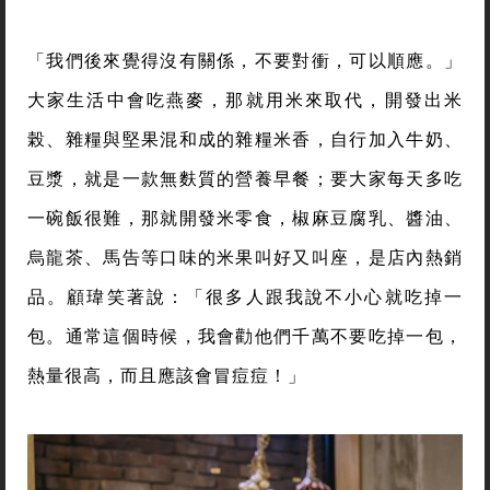
「我們後來覺得沒有關係，不要對衝，可以順應。」
大家生活中會吃燕麥，那就用米來取代，開發出米
榖、雜糧與堅果混和成的雜糧米香，自行加入牛奶、
豆漿，就是一款無麩質的營養早餐；要大家每天多吃
一碗飯很難，那就開發米零食，椒麻豆腐乳、醬油、
烏龍茶、馬告等口味的米果叫好又叫座，是店內熱銷
品。顧瑋笑著說：「很多人跟我說不小心就吃掉一
包。通常這個時候，我會勸他們千萬不要吃掉一包，
熱量很高，而且應該會冒痘痘！」