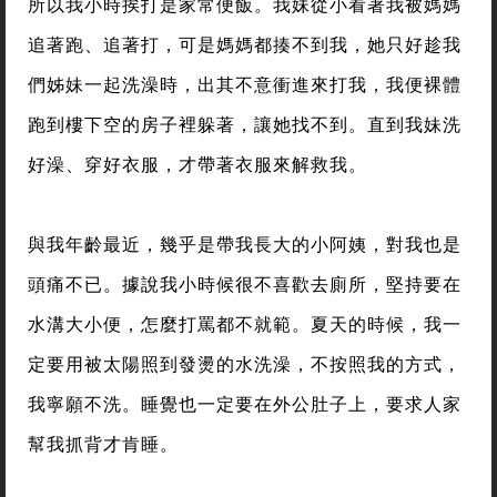
所以我小時挨打是家常便飯。我妹從小看著我被媽媽
追著跑、追著打，可是媽媽都揍不到我，她只好趁我
們姊妹一起洗澡時，出其不意衝進來打我，我便裸體
跑到樓下空的房子裡躲著，讓她找不到。直到我妹洗
好澡、穿好衣服，才帶著衣服來解救我。
與我年齡最近，幾乎是帶我長大的小阿姨，對我也是
頭痛不已。據說我小時候很不喜歡去廁所，堅持要在
水溝大小便，怎麼打罵都不就範。夏天的時候，我一
定要用被太陽照到發燙的水洗澡，不按照我的方式，
我寧願不洗。睡覺也一定要在外公肚子上，要求人家
幫我抓背才肯睡。