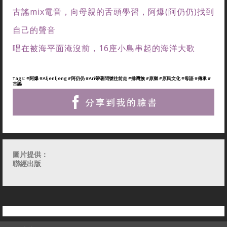
古謠mix電音，向母親的舌頭學習，阿爆(阿仍仍)找到
自己的聲音
唱在被海平面淹沒前，16座小島串起的海洋大歌
Tags:
#阿爆
#Aljenljeng
#阿仍仍
#Ari帶著問號往前走
#排灣族
#原鄉
#原民文化
#母語
#傳承
#
古謠
圖片提供：
聯經出版