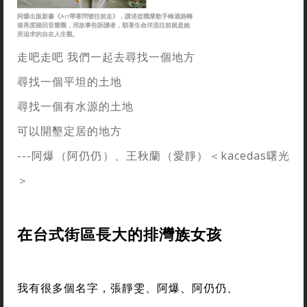
阿爆出版新書《Ari帶著問號往前走》，講述從職業歌手峰迴路轉
後再度踏回音樂圈，用故事告訴讀者，順著生命洋流往前就是她
所追求的自在人生觀。
走吧走吧 我們一起去尋找一個地方
尋找一個平坦的土地
尋找一個有水源的土地
可以開墾定居的地方
---阿爆（阿仍仍）、王秋蘭（愛靜）＜kacedas曙光
＞
在台式街區長大的排灣族女孩
我有很多個名字，張靜雯、阿爆、阿仍仍、