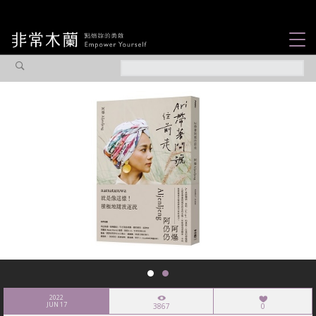
女力故事
觀點專欄
焦點企劃
社會企業
認識我們
2022
JUN 17
3867
0