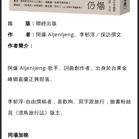
出
版：
聯經出版
作
者
：
阿爆 Aljenljeng、李郁淳／採訪撰文
作者簡介
：
阿爆 Aljenljeng
-歌手、詞曲創作者。出身於台東金
峰鄉嘉蘭正興部落。
李郁淳
-自由撰稿者，喜歡狗、寫字跟旅行，臉書粉絲
頁《漂鳥旅行誌》版主。
同場加映