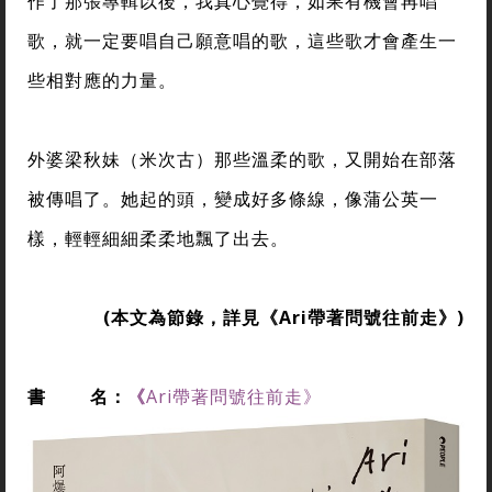
作了那張專輯以後，我真心覺得，如果有機會再唱
歌，就一定要唱自己願意唱的歌，這些歌才會產生一
些相對應的力量。
外婆梁秋妹（米次古）那些溫柔的歌，又開始在部落
被傳唱了。她起的頭，變成好多條線，像蒲公英一
樣，輕輕細細柔柔地飄了出去。
(
本文為節錄，詳見
《Ari帶著問號往前走
》
)
書
名：
《
Ari帶著問號往前走》