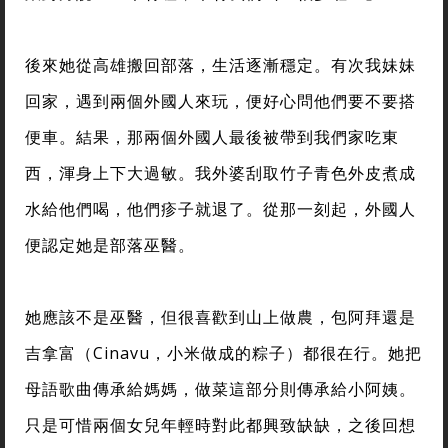
後來她從高雄搬回部落，生活逐漸穩定。有次我妹妹
回家，遇到兩個外國人來玩，便好心問他們要不要搭
便車。結果，那兩個外國人最後被帶到我們家吃東
西，渾身上下大過敏。我外婆刮取竹子青色外皮煮成
水給他們喝，他們疹子就退了。從那一刻起，外國人
便認定她是部落巫醫。
她應該不是巫醫，但很喜歡到山上做農，包阿拜還是
吉拿富（Cinavu，小米做成的粽子）都很在行。她把
母語歌曲傳承給媽媽，做菜這部分則傳承給小阿姨。
只是可惜兩個女兒年輕時對此都興致缺缺，之後回想