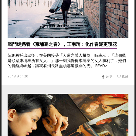
戰鬥媽媽看《柬埔寨之春》，王南琦：化作春泥更護花
范妮被捕出獄後，在美國接受「人道之聲人權獎」時表示：「這個獎
是頒給柬埔寨所有女人。」那一刻我覺得柬埔寨的女人勝利了，她們
的覺醒與崛起，讓我看到長路盡頭那道微弱的光。 READ>
2018 Apr 20
分享
收藏