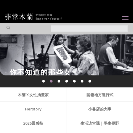
女力故事
觀點專欄
焦點企劃
社會企業
你不知道的那些女
認識我們
性故事...
木蘭Ｘ女性插畫家
開箱地方進行式
Herstory
小書店的大事
2026靈感祭
生活這堂課｜學生視野