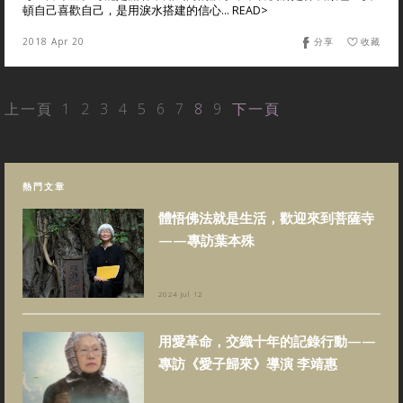
頓自己喜歡自己，是用淚水搭建的信心... READ>
2018 Apr 20
分享
收藏
上一頁
1
2
3
4
5
6
7
8
9
下一頁
熱門文章
體悟佛法就是生活，歡迎來到菩薩寺
——專訪葉本殊
2024 Jul 12
用愛革命，交織十年的記錄行動——
專訪《愛子歸來》導演 李靖惠