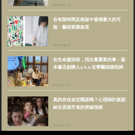
2024 May 13
在有限時間及框架中發揮最大的可
能：藝術家陳姝里
2023 Aug 08
在生命盡頭前，找出最重要的事：版
本書店創辦人a.k.a.安寧醫師謝宛婷
2024 Jun 14
真的存在命定職涯嗎？心理師許庭韶
給生涯迷茫者的突破指南
2024 Mar 05