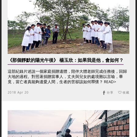
《那個靜默的陽光午後》 楊玉欣：如果我是他，會如何？
這部紀錄片述說一個家庭捐贈遺體，陪伴大體老師完成任務後，回歸
大地的過程。對照著捐贈當事人，丈夫與兒女的處境難以言喻，畢
竟，當亡者真能夠遺愛人間，生者的苦卻該如何釋懷？ READ>
2018 Apr 20
分享
收藏