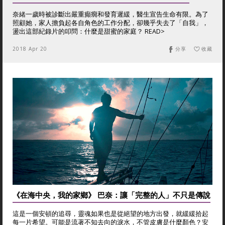
奈緒一歲時被診斷出嚴重癲癇和發育遲緩，醫生宣告生命有限。為了
照顧她，家人擔負起各自角色的工作分配，卻幾乎失去了「自我」，
盪出這部紀錄片的叩問：什麼是甜蜜的家庭？ READ>
2018 Apr 20
分享
收藏
《在海中央，我的家鄉》 巴奈：讓「完整的人」不只是傳說
這是一個安頓的追尋，靈魂如果也是從絕望的地方出發，就緩緩拾起
每一片希望。可能是流著不知去向的淚水，不管皮膚是什麼顏色？安