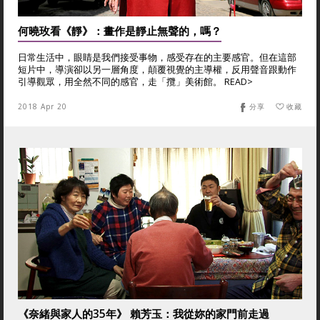
何曉玫看《靜》：畫作是靜止無聲的，嗎？
日常生活中，眼睛是我們接受事物，感受存在的主要感官。但在這部
短片中，導演卻以另一層角度，顛覆視覺的主導權，反用聲音跟動作
引導觀眾，用全然不同的感官，走「攬」美術館。 READ>
2018 Apr 20
分享
收藏
《奈緒與家人的35年》 賴芳玉：我從妳的家門前走過