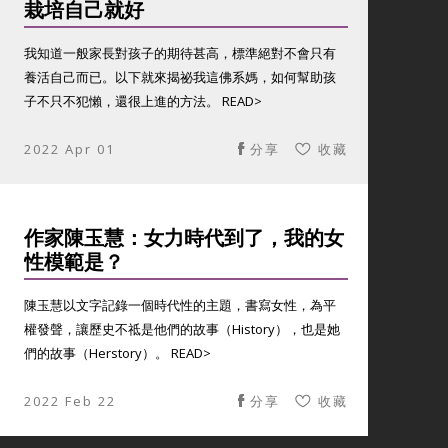
栽培自己就好
我知道一般家長對孩子的期待甚高，標準絕對不會只有
養活自己而已。以下就來揭祕我這佛系媽，如何幫助孩
子不只不犯懶，還很上進的方法。 READ>
2022 Apr 01
分享
收藏
作家陳玉慧：女力時代到了，我的女
性模範是？
陳玉慧以文字記錄一個時代性的主題，書寫女性，為平
權發聲，讓歷史不祗是他們的故事（History），也是她
們的故事（Herstory）。 READ>
2022 Feb 22
分享
收藏