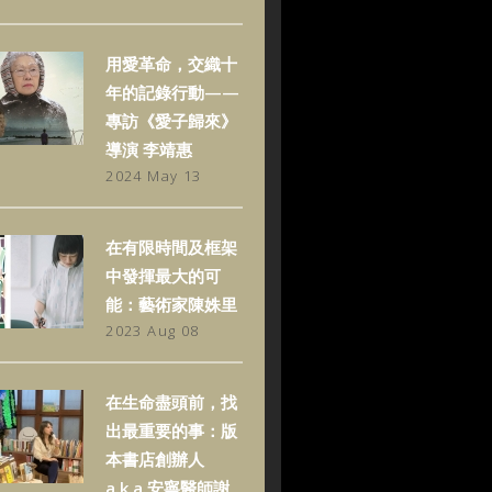
用愛革命，交織十
年的記錄行動——
專訪《愛子歸來》
導演 李靖惠
2024 May 13
在有限時間及框架
中發揮最大的可
能：藝術家陳姝里
2023 Aug 08
在生命盡頭前，找
出最重要的事：版
本書店創辦人
a.k.a.安寧醫師謝