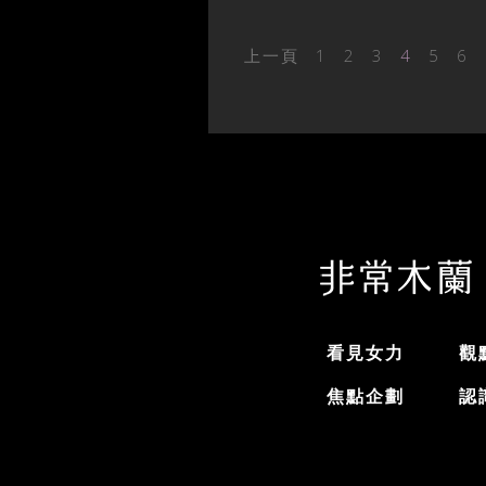
上一頁
1
2
3
4
5
6
看見女力
觀
焦點企劃
認