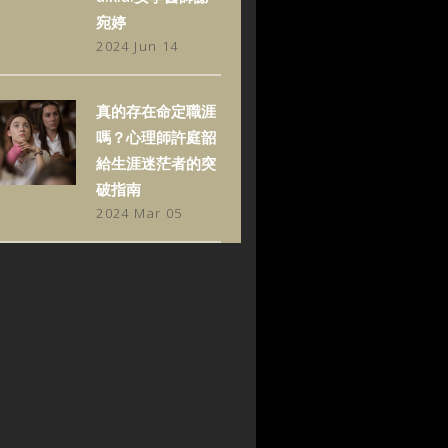
宛婷
2024 Jun 14
真的存在命定職涯
嗎？心理師許庭韶
給生涯迷茫者的突
破指南
2024 Mar 05