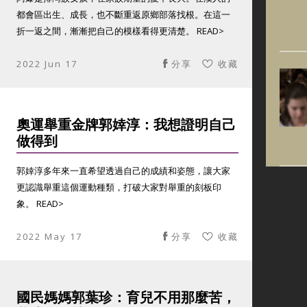
都會區出生、成長，也不斷重返原鄉部落找根。在這一
折一返之間，漸漸把自己的模樣看得更清楚。 READ>
2022 Jun 17
分享
收藏
奧運舉重金牌郭婞淳：我想證明自己
做得到
郭婞淳多年來一直希望透過自己的成績和姿態，讓大家
更認識舉重這個運動種類，打破大家對舉重的刻板印
象。 READ>
2022 May 17
分享
收藏
國民媽媽郭葉珍：育兒不用那麼苦，