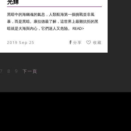
光輝
黑暗中的海幽魂的氣息，人類航海第一個挑戰並非風
暴，而是黑暗。康拉德最了解，這世界上最難抗拒的黑
暗就是大海與內心，它們迷人又危險。 READ>
2019 Sep 25
分享
收藏
7
8
9
下一頁