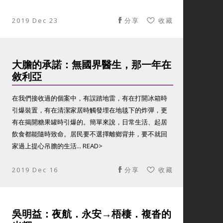
2019 Dec 23
分享
收藏
大膽的承諾：無國界醫生，那一年在
敘利亞
在我們接收過的個案中，有誤踏地雷，有在打開冰箱時
引爆裝置，有在清潔家居時觸發埋在地毯下的炸彈，更
有在揭開糖果罐時引爆的。簡單來說，日常生活、起居
飲食都能隨時致命。居民要不選擇離鄉背井，要不就回
家過上提心吊膽的生活... READ>
2019 Dec 16
分享
收藏
吳明益：夜航．永安→梧棲．複沓的