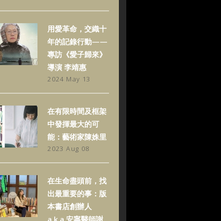
用愛革命，交織十
年的記錄行動——
專訪《愛子歸來》
導演 李靖惠
2024 May 13
在有限時間及框架
中發揮最大的可
能：藝術家陳姝里
2023 Aug 08
在生命盡頭前，找
出最重要的事：版
本書店創辦人
a.k.a.安寧醫師謝