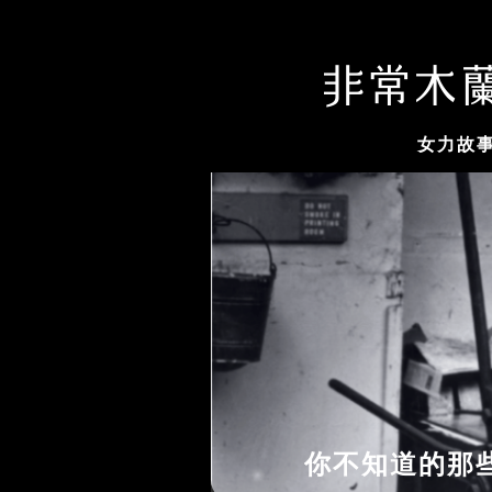
女力故
事...