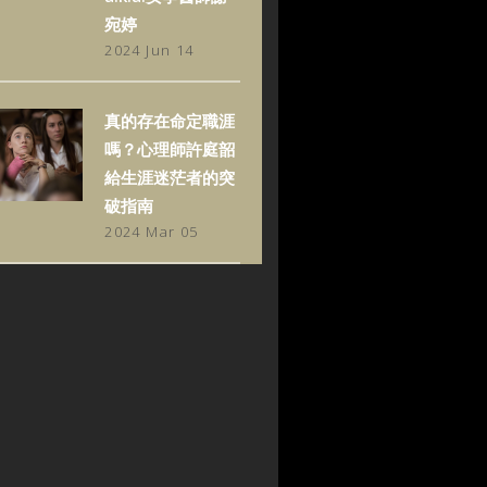
宛婷
2024 Jun 14
真的存在命定職涯
嗎？心理師許庭韶
給生涯迷茫者的突
破指南
2024 Mar 05