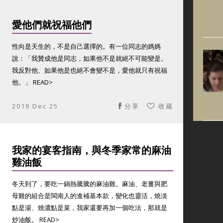
愛他們就祝福他們
性向是天生的，不是自己選擇的。有一位同志的媽媽
說：「我贊成他是同志，如果他不是就絕不可能變是。
我反對他、如果他是也絕不會變不是，愛他就只有祝福
他。」 READ>
2019 Dec 25
分享
收藏
我家的宴客指南，與冬季家常的麻油
雞油飯
冬天到了，要吃一鍋熱騰騰的麻油雞。麻油、老薑與肥
母雞的組合是閩南人的進補基本款，變化也靈活，燒淡
點是湯、燒濃點是菜，我家還要再加一個吃法，那就是
炒油飯。 READ>