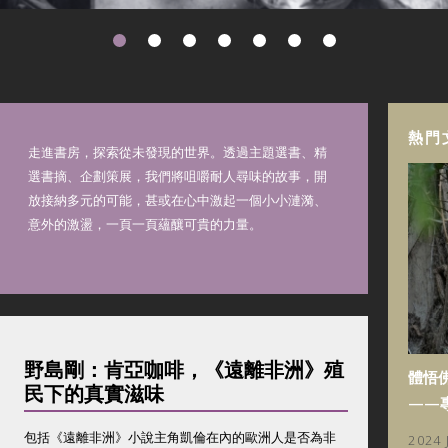
熱門
走進書房，探索從未發現的世界。透過主題選書、精
選書摘、企劃策展，我們將咀嚼耐人尋味的故事，開
放接納多元的可能，甚或在心中激起一個小小漣漪、
意外的激盪，一頁一頁蘊釀可貴的力量。
野島剛：肯亞咖啡，《遠離非洲》殖
體悟
民下的真實滋味
——
包括《遠離非洲》小說主角凱倫在內的歐洲人是否為非
2024 