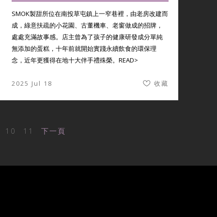
SMOK製甜所位在南投草屯鎮上一窄巷裡，由老房改建而
成，綠意扶疏的小花園、古董機車、老窗做成的招牌，
處處充滿故事感。店主曾為了孩子的健康研發成分單純
無添加的蛋糕，十年前就開始實踐永續飲食的環保理
念，近年更獲得在地十大伴手禮殊榮。
READ>
2025 Jul 18
收藏
10
11
下一頁