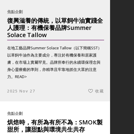
焦點企劃
復興滋養的傳統，以草飼牛油實踐全
人護理：有機保養品牌Summer
Solace Tallow
在地工藝品牌Summer Solace Tallow（以下簡稱SST）
以草飼牛油作為主要成分，專注於有機保養和居家護
膚，在市場上實屬罕見。品牌所奉行的永續環保理念與
身心靈療癒的準則，亦精準且牢靠地抓住大眾的注意
力。
READ>
2025 Nov 27
收藏
焦點企劃
烘焙時，有所為有所不為：SMOK製
甜所，讓甜點與環境共生共存