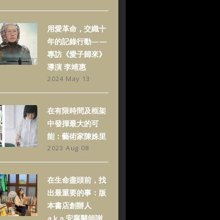
用愛革命，交織十
年的記錄行動——
專訪《愛子歸來》
導演 李靖惠
2024 May 13
在有限時間及框架
中發揮最大的可
能：藝術家陳姝里
2023 Aug 08
在生命盡頭前，找
出最重要的事：版
本書店創辦人
a.k.a.安寧醫師謝