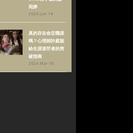
宛婷
2024 Jun 14
真的存在命定職涯
嗎？心理師許庭韶
給生涯迷茫者的突
破指南
2024 Mar 05