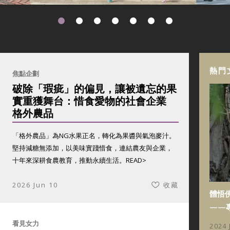
熱門
焦點企劃
破除「瑕疵」的偏見，讓被遺忘的果
實重獲舞台：惜食愛物的社會企業
格外農品
「格外農品」為NG水果正名，轉化為果醬與氣泡麥汁。
堅持減糖無添加，以美味實踐惜食，連結農友與企業，
十年來深耕食農教育，推動永續生活。
READ>
2026 Jun 10
收藏
體悟
——
看見女力
2024 