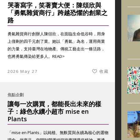
哭著寫字，笑著賣大便：陳頌欣與
「勇氣雜貨商行」跨越恐懼的創業之
路
勇氣雜貨商行創辦人陳頌欣，在面臨生命低谷時，用身
上僅剩的四千元創了業。她以「勇氣」為名，運用商業
的力量，支持臺灣在地物產、傳統工藝走出一條活路，
也將勇氣傳染給更多人。
READ>
2026 May 27
收藏
焦點企劃
讓每一次購買，都能長出未來的樣
子：綠色永續小超市 mise en
Plants
「mise en Plants」以純植、無麩質與永續為核心的選物