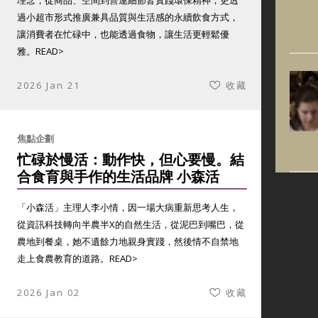
理念，從商品、空間到營運細節皆實踐環保精神，更透
過小超市形式推廣兼具品質與生活感的永續飲食方式，
讓消費者在忙碌中，也能透過食物，讓生活更輕鬆優
雅。
READ>
2026 Jan 21
收藏
焦點企劃
忙碌於慢活：動作快，但心要慢。結
合食育與手作的生活品牌 小森活
「小森活」主理人李小情，因一場大病重新思考人生，
從資訊科技轉向半農半X的自然生活，從泥巴到嘴巴，從
農地到餐桌，她不遺餘力地親身實踐，然後情不自禁地
走上食農教育的道路。
READ>
2026 Jan 02
收藏