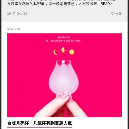
女性羞於啟齒的私密事，這一晚毫無禁忌，大方說出來。
READ>
2017 Oct 23
收藏
焦點企劃
台版月亮杯 凡妮莎募到百萬人氣