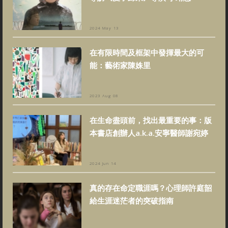
2024 May 13
在有限時間及框架中發揮最大的可
能：藝術家陳姝里
2023 Aug 08
在生命盡頭前，找出最重要的事：版
本書店創辦人a.k.a.安寧醫師謝宛婷
2024 Jun 14
真的存在命定職涯嗎？心理師許庭韶
給生涯迷茫者的突破指南