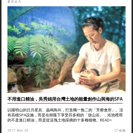
看見女力
不用進口精油，吳秀娟用台灣土地的能量創作山與海的SPA
以陽明山的日月星辰、蟲鳴鳥叫，打造獨一無二的「芳療會所」。沒
有高檔SPA設施，而是在樹蔭下享受芬多精的「放山浴」，浴池裡用
的不是進口精油，而是從這塊土地採摘的十多種植物。
READ>
2017 Nov 20
收藏