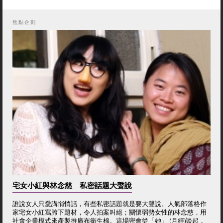
焦點企劃
宅女小紅與林念慈 私密話題大聲說
誰說女人只愛講悄悄話，有些私密話題就是要大聲說。人氣部落格作
家宅女小紅寫胯下題材，令人拍案叫絕；關懷弱勢女性的林念慈，用
社會企業模式來產製推廣布衛生棉。這場密會從「她」 (月經)談起，