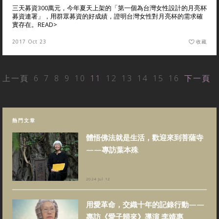
三天募資300萬元，今年夏天上架的「第一個為台灣女性設計的月亮杯
募資連署」，用群眾募資的好成績，證明台灣女性對月亮杯的需求確
實存在。
READ>
2017 Oct 23
收藏
上一頁
6
7
8
9
10
11
12
13
14
15
16
下一頁
熱門文章
體悟佛法就是生活，歡迎來到菩薩寺
——專訪葉本殊
2024 Jul 12
用愛革命，交織十年的記錄行動——
專訪《愛子歸來》導演 李靖惠