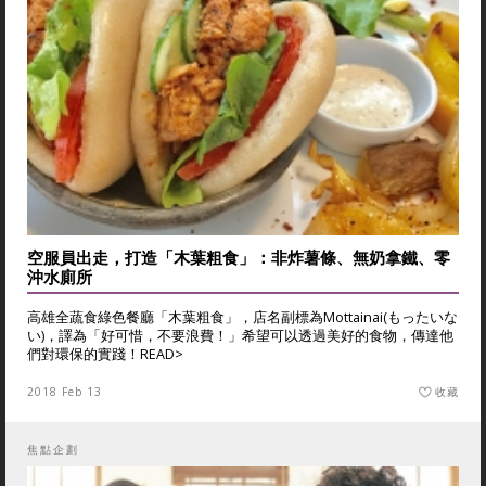
空服員出走，打造「木葉粗食」：非炸薯條、無奶拿鐵、零
沖水廁所
高雄全蔬食綠色餐廳「木葉粗食」，店名副標為Mottainai(もったいな
い)，譯為「好可惜，不要浪費！」希望可以透過美好的食物，傳達他
們對環保的實踐！
READ>
2018 Feb 13
收藏
焦點企劃