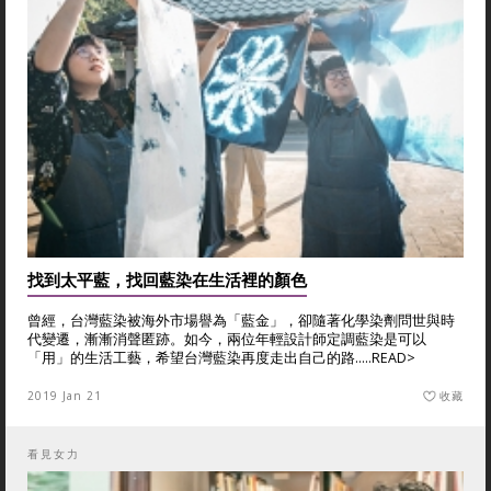
找到太平藍，找回藍染在生活裡的顏色
曾經，台灣藍染被海外市場譽為「藍金」，卻隨著化學染劑問世與時
代變遷，漸漸消聲匿跡。如今，兩位年輕設計師定調藍染是可以
「用」的生活工藝，希望台灣藍染再度走出自己的路.....
READ>
2019 Jan 21
收藏
看見女力