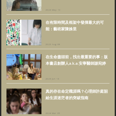
2024 May 13
在有限時間及框架中發揮最大的可
能：藝術家陳姝里
2023 Aug 08
在生命盡頭前，找出最重要的事：版
本書店創辦人a.k.a.安寧醫師謝宛婷
2024 Jun 14
真的存在命定職涯嗎？心理師許庭韶
給生涯迷茫者的突破指南
2024 Mar 05