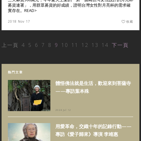
募資連署」，用群眾募資的好成績，證明台灣女性對月亮杯的需求確
實存在。
READ>
2018 Nov 17
收藏
上一頁
4
5
6
7
8
9
10
11
12
13
14
下一頁
熱門文章
體悟佛法就是生活，歡迎來到菩薩寺
——專訪葉本殊
2024 Jul 12
用愛革命，交織十年的記錄行動——
專訪《愛子歸來》導演 李靖惠