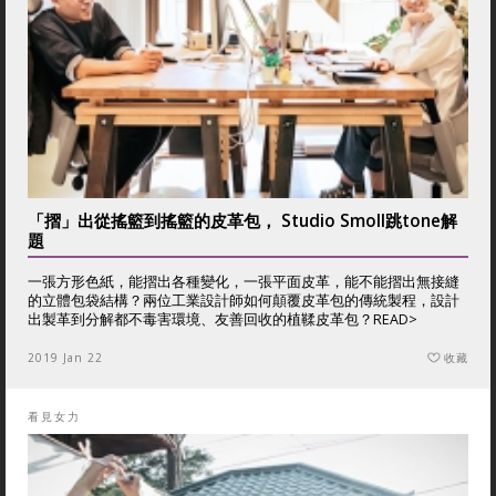
「摺」出從搖籃到搖籃的皮革包， Studio Smoll跳tone解
題
一張方形色紙，能摺出各種變化，一張平面皮革，能不能摺出無接縫
的立體包袋結構？兩位工業設計師如何顛覆皮革包的傳統製程，設計
出製革到分解都不毒害環境、友善回收的植鞣皮革包？
READ>
2019 Jan 22
收藏
看見女力