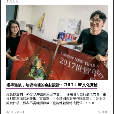
看見女力
選舉過後，垃圾堆裡的金點設計：CULTU-RE文化實驗
最受歡迎的「A5水洗牛皮紙筆記本套」，使用者可自行裝填內頁，重
複利用單面印刷廢紙、宣傳單；「免縫紉舊衣變包輕鬆套」，裝上這
組套件後，舊衣不需縫紉剪裁，也能輕鬆翻轉成提袋...
READ>
2018 Dec 24
收藏