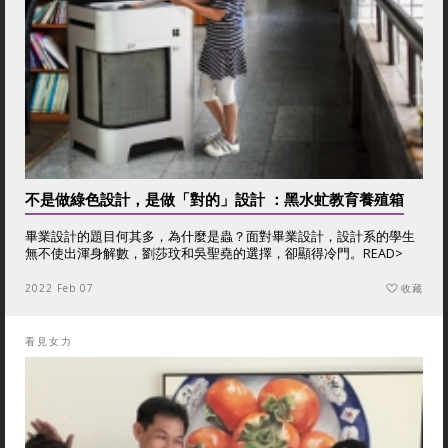
不是做綠色設計，是做「對的」設計 ：黑水虻教育養殖箱
畢業設計的題目何其多，為什麼是蟲？面對畢業設計，設計系的學生
無不使出渾身解數，劉莎玟和吳聖堯的選擇，卻顯得冷門。
READ>
2022 Feb 07
收藏
看見女力