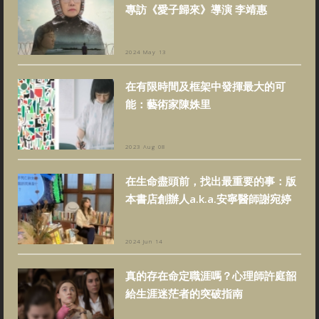
專訪《愛子歸來》導演 李靖惠
2024 May 13
在有限時間及框架中發揮最大的可
能：藝術家陳姝里
2023 Aug 08
在生命盡頭前，找出最重要的事：版
本書店創辦人a.k.a.安寧醫師謝宛婷
2024 Jun 14
真的存在命定職涯嗎？心理師許庭韶
給生涯迷茫者的突破指南