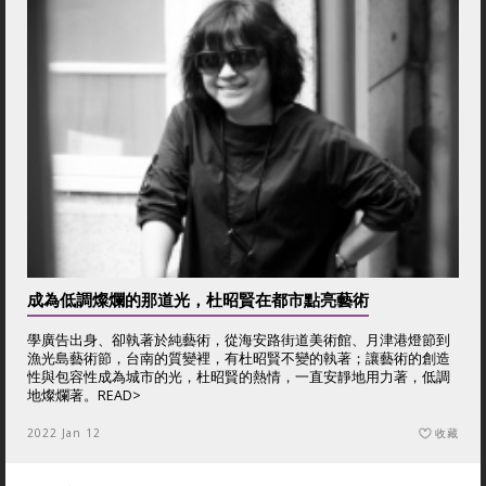
成為低調燦爛的那道光，杜昭賢在都市點亮藝術
學廣告出身、卻執著於純藝術，從海安路街道美術館、月津港燈節到
漁光島藝術節，台南的質變裡，有杜昭賢不變的執著；讓藝術的創造
性與包容性成為城市的光，杜昭賢的熱情，一直安靜地用力著，低調
地燦爛著。
READ>
2022 Jan 12
收藏