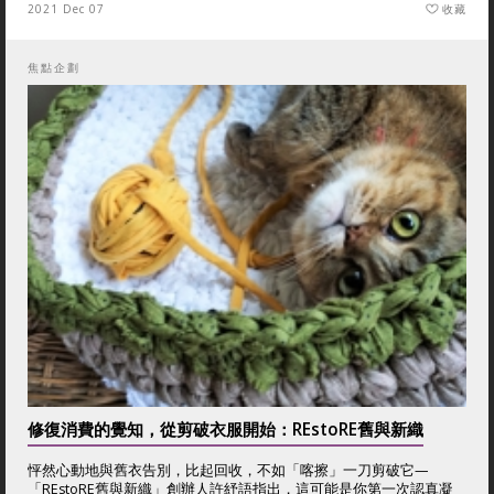
2021 Dec 07
收藏
焦點企劃
修復消費的覺知，從剪破衣服開始：REstoRE舊與新織
怦然心動地與舊衣告別，比起回收，不如「喀擦」一刀剪破它—
「REstoRE舊與新織」創辦人許紓語指出，這可能是你第一次認真凝