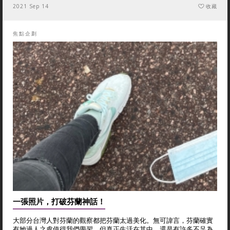
2021 Sep 14
收藏
焦點企劃
一張照片，打破芬蘭神話！
大部分台灣人對芬蘭的觀察都把芬蘭太過美化。無可諱言，芬蘭確實
有她過人之處值得我們學習，但真正生活在其中，還是有許多不足為