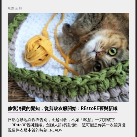
焦點企劃
修復消費的覺知，從剪破衣服開始：REstoRE舊與新織
怦然心動地與舊衣告別，比起回收，不如「喀擦」一刀剪破它—
「REstoRE舊與新織」創辦人許紓語指出，這可能是你第一次認真凝
視這件衣服本質的時刻...
READ>