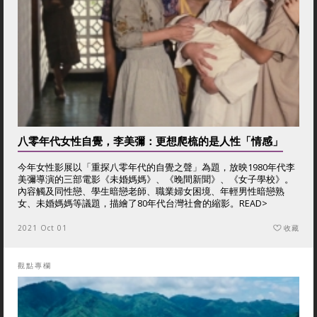
八零年代女性自覺，李美彌：更想爬梳的是人性「情感」
今年女性影展以「重探八零年代的自覺之聲」為題，放映1980年代李
美彌導演的三部電影《未婚媽媽》、《晚間新聞》、《女子學校》。
內容觸及同性戀、學生暗戀老師、職業婦女困境、年輕男性暗戀熟
女、未婚媽媽等議題，描繪了80年代台灣社會的縮影。
READ>
2021 Oct 01
收藏
觀點專欄