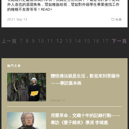
外人道也的眉眉角角，譬如種族歧視，譬如對外籍學生畢業後找工作
的種種不友善等等！
READ>
2021 Sep 13
收藏
上一頁
7
8
9
10
11
12
13
14
15
16
17
下一頁
熱門文章
體悟佛法就是生活，歡迎來到菩薩寺
——專訪葉本殊
2024 Jul 12
用愛革命，交織十年的記錄行動——
專訪《愛子歸來》導演 李靖惠