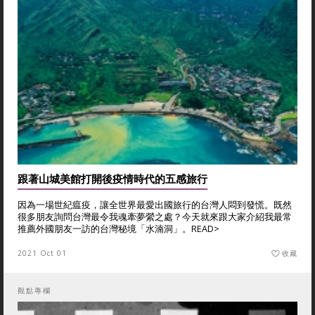
跟著山城美館打開後疫情時代的五感旅行
因為一場世紀瘟疫，讓全世界最愛出國旅行的台灣人悶到發慌。既然
很多朋友詢問台灣最令我魂牽夢縈之處？今天就來跟大家介紹我最常
推薦外國朋友一訪的台灣秘境「水湳洞」。
READ>
2021 Oct 01
收藏
觀點專欄