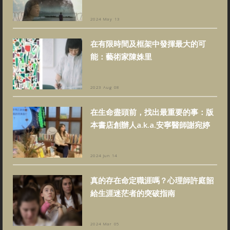
2024 May 13
在有限時間及框架中發揮最大的可
能：藝術家陳姝里
2023 Aug 08
在生命盡頭前，找出最重要的事：版
本書店創辦人a.k.a.安寧醫師謝宛婷
2024 Jun 14
真的存在命定職涯嗎？心理師許庭韶
給生涯迷茫者的突破指南
2024 Mar 05