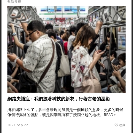
觀點專欄
網路失語症：我們披著科技的新衣，行著古老的巫術
掛在網路上久了，多半會發現同溫層是一個斑駁的意象，更多的時候
像個待摳除的髒點，或是因潮濕而有了浸潤凸起的地板。
READ>
2021 Sep 22
收藏