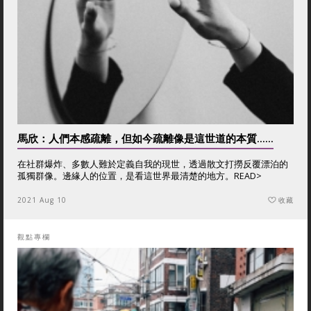
馬欣：人們本感疏離，但如今疏離像是這世道的本質......
在社群爆炸、多數人難於定義自我的現世，透過散文打撈反覆漂泊的
孤獨群像。邊緣人的位置，是看這世界最清楚的地方。
READ>
2021 Aug 10
收藏
觀點專欄