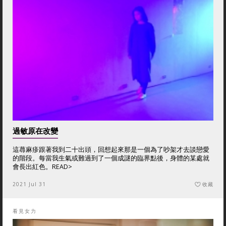
過敏原在改變
這蕁麻疹跟著我到二十出頭，回想起來那是一個為了吵架才去談戀愛
的階段。每當我生氣或難過到了一個成謎的臨界點後，身體的某處就
會長出紅色。
READ>
2021 Jul 31
收藏
看見女力