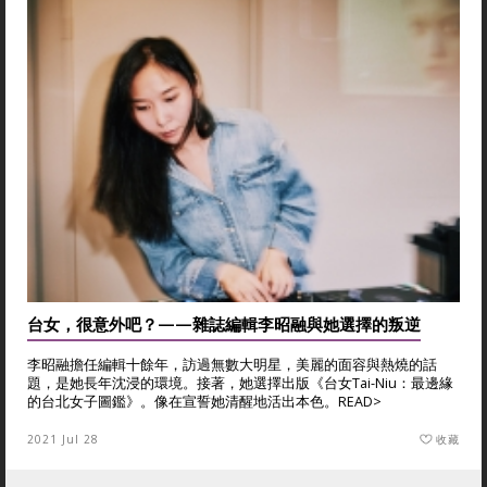
台女，很意外吧？——雜誌編輯李昭融與她選擇的叛逆
李昭融擔任編輯十餘年，訪過無數大明星，美麗的面容與熱燒的話
題，是她長年沈浸的環境。接著，她選擇出版《台女Tai-Niu：最邊緣
的台北女子圖鑑》。像在宣誓她清醒地活出本色。
READ>
2021 Jul 28
收藏