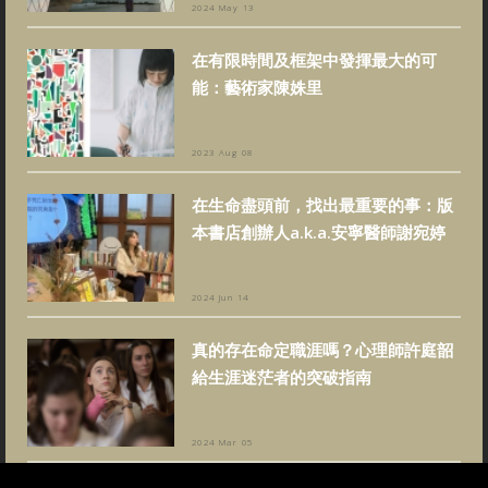
2024 May 13
在有限時間及框架中發揮最大的可
能：藝術家陳姝里
2023 Aug 08
在生命盡頭前，找出最重要的事：版
本書店創辦人a.k.a.安寧醫師謝宛婷
2024 Jun 14
真的存在命定職涯嗎？心理師許庭韶
給生涯迷茫者的突破指南
2024 Mar 05