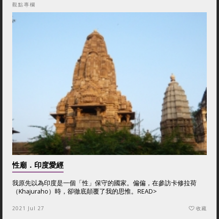
觀點專欄
性廟．印度愛經
我原先以為印度是一個「性」保守的國家。偏偏，在參訪卡修拉荷
（Khajuraho）時，卻徹底顛覆了我的思惟。
READ>
2021 Jul 27
收藏