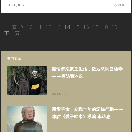
2021 Jul 23
收藏
上一頁
9
10
11
12
13
14
15
16
17
18
19
下一頁
熱門文章
體悟佛法就是生活，歡迎來到菩薩寺
——專訪葉本殊
2024 Jul 12
用愛革命，交織十年的記錄行動——
專訪《愛子歸來》導演 李靖惠