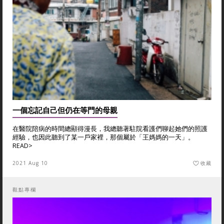
一個忘記自己但仍在等門的母親
在醫院陪病的時間總顯得漫長，我總聽著駐院看護們聊起她們的照護
經驗，也因此聽到了某一戶家裡，那個屬於「王媽媽的一天」。
READ>
2021 Aug 10
收藏
觀點專欄