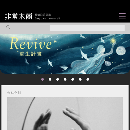
女力故事
觀點專欄
焦點企劃
社會企業
木蘭選片
認識我們
焦點企劃