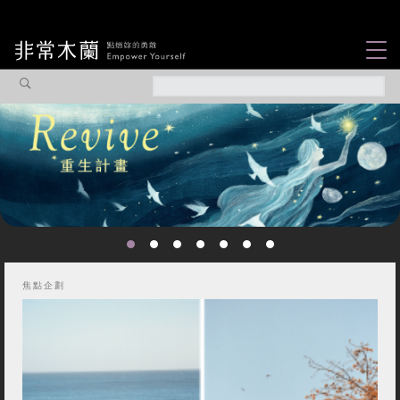
女力故事
觀點專欄
焦點企劃
社會企業
木蘭選片
認識我們
焦點企劃