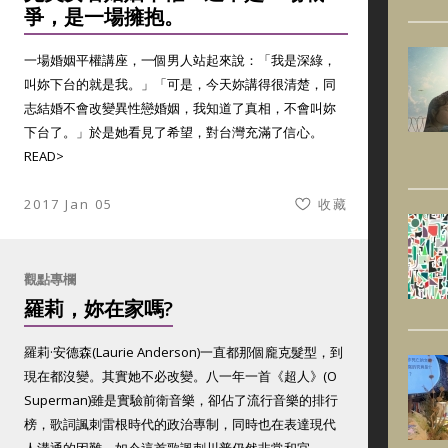
爭，是一場擁抱。
一場婚姻平權講座，一個男人站起來說：「我是深綠，
叫妳下台的就是我。」「可是，今天妳講得很清楚，同
志結婚不會改變異性戀婚姻，我知道了真相，不會叫妳
下台了。」於是她看見了希望，對台灣充滿了信心。
READ>
2017 Jan 05
收藏
觀點專欄
羅莉，妳在家嗎?
羅莉·安德森(Laurie Anderson)一直都那個龐克髮型，到
現在都沒變。其實她不必改變。八一年一首《超人》(O
Superman)雖是實驗前衛音樂，卻佔了流行音樂的排行
榜，歌詞諷刺雷根時代的政治專制，同時也在表達現代