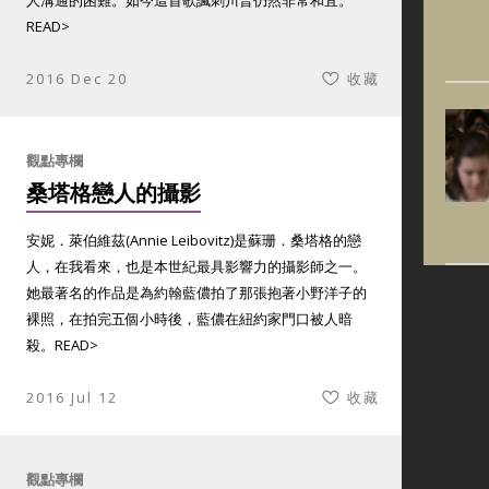
人溝通的困難。如今這首歌諷刺川普仍然非常和宜。
READ>
2016 Dec 20
收藏
觀點專欄
桑塔格戀人的攝影
安妮．萊伯維茲(Annie Leibovitz)是蘇珊．桑塔格的戀
人，在我看來，也是本世紀最具影響力的攝影師之一。
她最著名的作品是為約翰藍儂拍了那張抱著小野洋子的
裸照，在拍完五個小時後，藍儂在紐約家門口被人暗
殺。
READ>
2016 Jul 12
收藏
觀點專欄