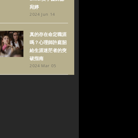
宛婷
2024 Jun 14
真的存在命定職涯
嗎？心理師許庭韶
給生涯迷茫者的突
破指南
2024 Mar 05