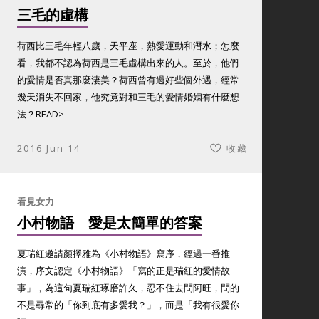
三毛的虛構
荷西比三毛年輕八歲，天平座，熱愛運動和潛水；怎麼
看，我都不認為荷西是三毛虛構出來的人。至於，他們
的愛情是否真那麼淒美？荷西曾有過好些個外遇，經常
幾天消失不回家，他究竟對和三毛的愛情婚姻有什麼想
法？
READ>
2016 Jun 14
收藏
看見女力
小村物語 愛是太簡單的答案
夏瑞紅邀請顏擇雅為《小村物語》寫序，經過一番推
演，序文認定《小村物語》「寫的正是瑞紅的愛情故
事」，為這句夏瑞紅琢磨許久，忍不住去問阿旺，問的
不是尋常的「你到底有多愛我？」，而是「我有很愛你