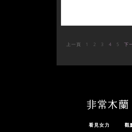
上一頁
1
2
3
4
5
下
看見女力
觀