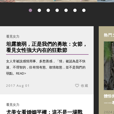
熱門
看見女力
坦露脆弱，正是我們的勇敢：女節，
看見女性強大內在的狂歡節
女人常被說感情用事、多愁善感，「情」被認為是不快
速、不理智的，但有情有慾、敢情敢慾，並不是我們的
弱點。
READ>
2017 Aug 01
收藏
體悟
——
看見女力
尤美女看婚姻平權：這不是一場戰
2024 