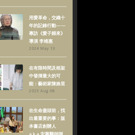
用愛革命，交織十
年的記錄行動——
專訪《愛子歸來》
導演 李靖惠
2024 May 13
在有限時間及框架
中發揮最大的可
能：藝術家陳姝里
2023 Aug 08
在生命盡頭前，找
出最重要的事：版
本書店創辦人
a.k.a.安寧醫師謝