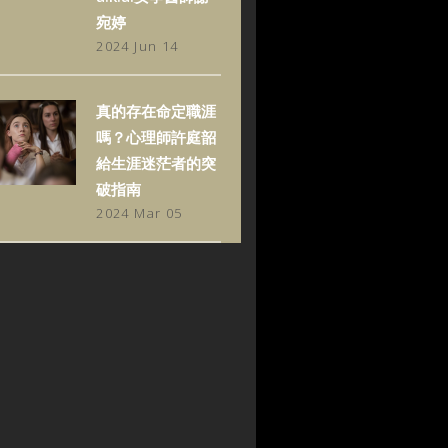
宛婷
2024 Jun 14
真的存在命定職涯
嗎？心理師許庭韶
給生涯迷茫者的突
破指南
2024 Mar 05