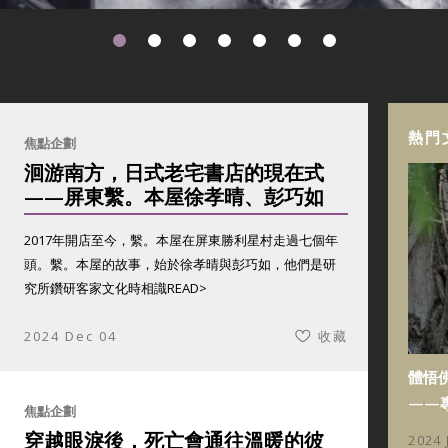
熱門
焦點企劃
洄游南方，日式老宅書店的現在式
——屏東繫。本屋徐孝晴、彭巧如
2017年開店至今，繫。本屋在屏東勝利星村走過七個年
頭。繫。本屋的故事，始於徐孝晴與彭巧如，他們是研
究所鑽研客家文化時相識
READ>
2024 Dec 04
收藏
體悟
——
焦點企劃
穿越眼淚後，死亡會通往溫暖的彼
2024 