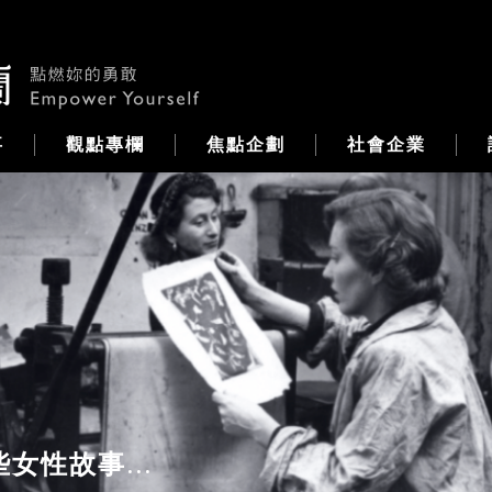
事
觀點專欄
焦點企劃
社會企業
木蘭選片