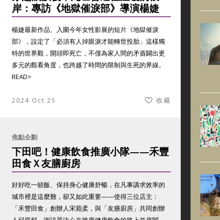
岸：專訪《地獄催淚部》導演楊婕
楊婕最新作品、入圍今年女性影展的短片《地獄催淚
部》，設定了「必須有人掉眼淚才能轉世投胎」這樣獨
特的世界觀，開頭即死亡，不僅為家人間的矛盾闢出更
多元的觀看角度，也跨越了時間的限制與生死的界線。
READ>
2024 Oct 25
收藏
焦點企劃
下田吧！健康飲食推廣小隊——禾豐
田食Ｘ友膳廚房
好好吃一頓飯、保持身心健康舒暢，在凡事講求效率的
城市裡是這麼難，卻又如此重要——使得三位店主：
「禾豐田食」創辦人宋菀柔，與「友膳廚房」共同創辦