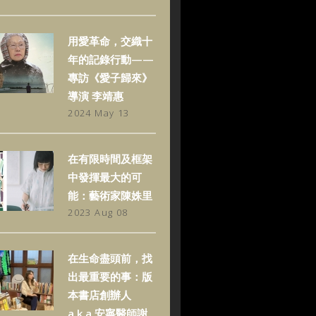
用愛革命，交織十
年的記錄行動——
專訪《愛子歸來》
導演 李靖惠
2024 May 13
在有限時間及框架
中發揮最大的可
能：藝術家陳姝里
2023 Aug 08
在生命盡頭前，找
出最重要的事：版
本書店創辦人
a.k.a.安寧醫師謝