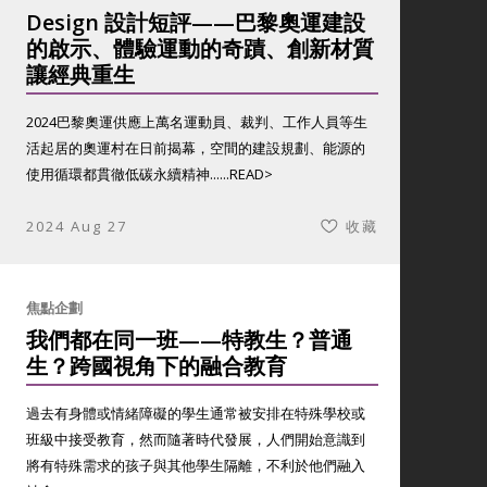
Design 設計短評——巴黎奧運建設
的啟示、體驗運動的奇蹟、創新材質
讓經典重生
2024巴黎奧運供應上萬名運動員、裁判、工作人員等生
活起居的奧運村在日前揭幕，空間的建設規劃、能源的
使用循環都貫徹低碳永續精神......
READ>
2024 Aug 27
收藏
焦點企劃
我們都在同一班——特教生？普通
生？跨國視角下的融合教育
過去有身體或情緒障礙的學生通常被安排在特殊學校或
班級中接受教育，然而隨著時代發展，人們開始意識到
將有特殊需求的孩子與其他學生隔離，不利於他們融入