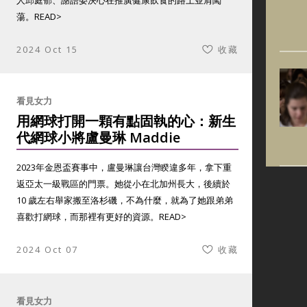
人邱庭郁、謝語晏決心在推廣健康飲食的路上並肩闖
蕩。
READ>
2024 Oct 15
收藏
看見女力
用網球打開一顆有點固執的心：新生
代網球小將盧曼琳 Maddie
2023年金恩盃賽事中，盧曼琳讓台灣睽違多年，拿下重
返亞太一級戰區的門票。她從小在北加州長大，後續於
10 歲左右舉家搬至洛杉磯，不為什麼，就為了她跟弟弟
喜歡打網球，而那裡有更好的資源。
READ>
2024 Oct 07
收藏
看見女力