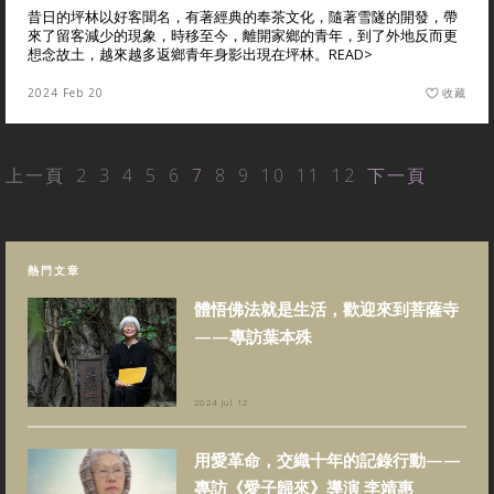
昔日的坪林以好客聞名，有著經典的奉茶文化，隨著雪隧的開發，帶
來了留客減少的現象，時移至今，離開家鄉的青年，到了外地反而更
想念故土，越來越多返鄉青年身影出現在坪林。
READ>
2024 Feb 20
收藏
上一頁
2
3
4
5
6
7
8
9
10
11
12
下一頁
熱門文章
體悟佛法就是生活，歡迎來到菩薩寺
——專訪葉本殊
2024 Jul 12
用愛革命，交織十年的記錄行動——
專訪《愛子歸來》導演 李靖惠