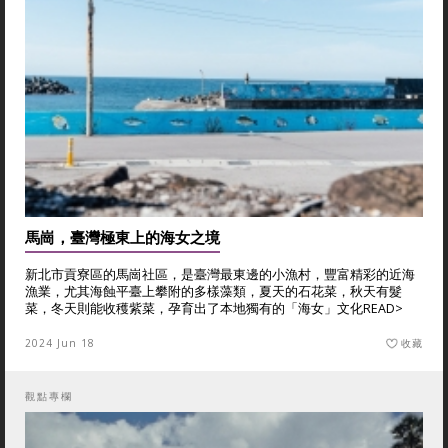
馬崗，臺灣極東上的海女之境
新北市貢寮區的馬崗社區，是臺灣最東邊的小漁村，豐富精彩的近海
漁業，尤其海蝕平臺上攀附的多樣藻類，夏天的石花菜，秋天有髮
菜，冬天則能收穫紫菜，孕育出了本地獨有的「海女」文化
READ>
2024 Jun 18
收藏
觀點專欄