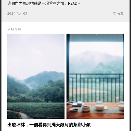
這個向內探詢彷彿是一場重生之旅。
READ>
2024 Apr 09
收藏
焦點企劃
出發坪林，一個看得到滿天銀河的茶鄉小鎮