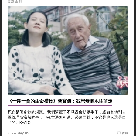
焦點企劃
《一期一會的生命禮物》曾寶儀：我想無懼地往前走
死亡是個奇妙的課題。我們這輩子不見得會結婚生子，或做其他別人
覺得理所當然的事，但死亡避無可避、必須面對，不管是他人還是自
己的。
READ>
2024 May 09
收藏