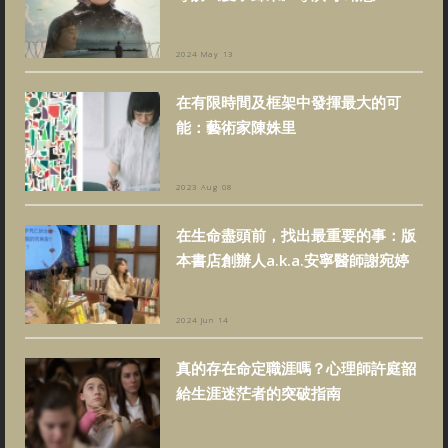
2024 May 13
在有限時間及框架中發揮最大的可
能：藝術家陳姝里
2023 Aug 08
在生命盡頭前，找出最重要的事：版
本書店創辦人a.k.a.安寧醫師謝宛婷
2024 Jun 14
真的存在命定職涯嗎？心理師許庭韶
給生涯迷茫者的突破指南