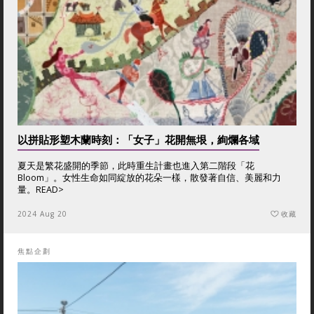
以拼貼形塑木蘭時刻：「女子」花開無垠，絢爛各域
夏天是繁花盛開的季節，此時重生計畫也進入第二階段「花
Bloom」。女性生命如同綻放的花朵一樣，散發著自信、美麗和力
量。
READ>
2024 Aug 20
收藏
焦點企劃