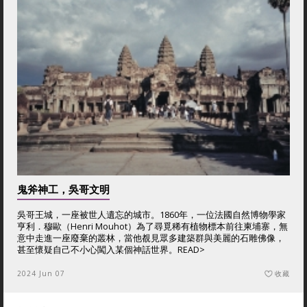
鬼斧神工，吳哥文明
吳哥王城，一座被世人遺忘的城市。1860年，一位法國自然博物學家
亨利．穆歐（Henri Mouhot）為了尋覓稀有植物標本前往柬埔寨，無
意中走進一座廢棄的叢林，當他覩見眾多建築群與美麗的石雕佛像，
甚至懷疑自己不小心闖入某個神話世界。
READ>
2024 Jun 07
收藏