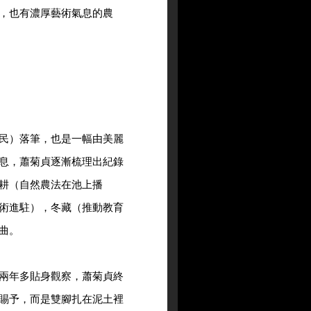
，也有濃厚藝術氣息的農
民）落筆，也是一幅由美麗
息，蕭菊貞逐漸梳理出紀錄
耕（自然農法在池上播
術進駐），冬藏（推動教育
曲。
兩年多貼身觀察，蕭菊貞終
賜予，而是雙腳扎在泥土裡