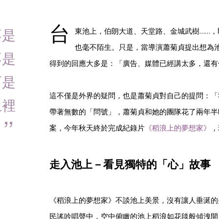
台
不是
東池上，伯朗大道、天堂路、金城武樹……，
也毫不陌生。只是，當導演蕭菊貞提出想為
不是
得到的回應大多是：「廣告、媒體已經講太多，還有
而是
這不僅是外界的疑問，也是蕭菊貞對自己的提問：「
土裡
帶著無數的「問號」，蕭菊貞和她的團隊花了兩年半
。
案，今年秋天終於完成紀錄片
《稻浪上的夢想家》
，
走入池上－看見獨特的「心」故事
《稻浪上的夢想家》不談池上美景，沒有讓人垂涎的
民謠吟唱聲中，空中俯瞰的池上稻浪如花毯般傾洩開