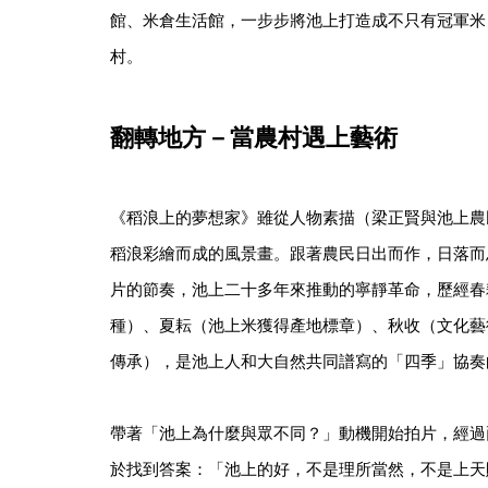
館、米倉生活館，一步步將池上打造成不只有冠軍米
村。
翻轉地方－當農村遇上藝術
《稻浪上的夢想家》雖從人物素描（梁正賢與池上農
稻浪彩繪而成的風景畫。跟著農民日出而作，日落而
片的節奏，池上二十多年來推動的寧靜革命，歷經春
種）、夏耘（池上米獲得產地標章）、秋收（文化藝
傳承），是池上人和大自然共同譜寫的「四季」協奏
帶著「池上為什麼與眾不同？」動機開始拍片，經過
於找到答案：「池上的好，不是理所當然，不是上天