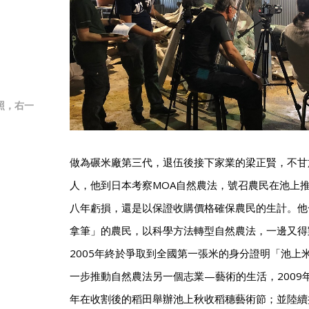
照，右一
。
做為碾米廠第三代，退伍後接下家業的梁正賢，不甘
人，他到日本考察MOA自然農法，號召農民在池上
八年虧損，還是以保證收購價格確保農民的生計。他
拿筆」的農民，以科學方法轉型自然農法，一邊又得
2005年終於爭取到全國第一張米的身分證明「池上
一步推動自然農法另一個志業—藝術的生活，2009
年在收割後的稻田舉辦池上秋收稻穗藝術節；並陸續