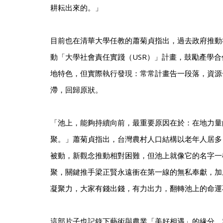
耕耘出來的。」
目前也在清華大學任教的蕭菊貞指出，過去政府推動
動「大學社會責任實踐（USR）」計畫，鼓勵產學
地特色，但實際執行發現：常常計畫告一段落，資源
滯，回歸原狀。
「池上，能夠持續向前，最重要原因在於：在地力量
聚。」蕭菊貞指出，台灣農村人口結構以老年人居多
被動，新觀念推動相對困難，但池上就像它的名字一
聚，關鍵推手梁正賢永遠衝在第一線的無私奉獻，加
凝聚力，大家有錢出錢，有力出力，翻轉池上的命運
這部片子也記錄下藝術與農業「美好相遇」的緣分。