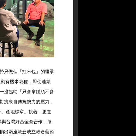
於只做個「扛米包」的繼承
推動有機米栽種，即使連續
一邊協助「只會拿鋤頭不會
對抗來自傳統勢力的壓力，
米」產地標章。接著，更進
年與台灣好基金會合作，每
捐出兩座穀倉成立穀倉藝術