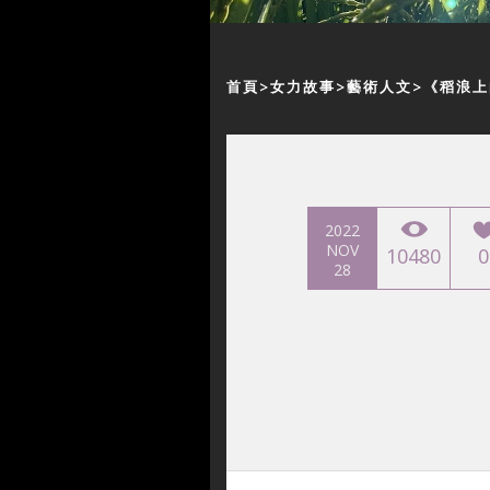
首頁
女力故事
藝術人文
《稻浪上
2022
NOV
10480
0
28