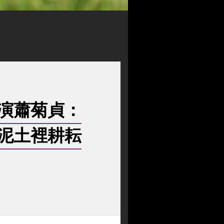
演蕭菊貞：
泥土裡耕耘