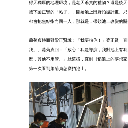
得天獨厚的地理環境，是老天爺賞的禮物？還是後天
接下梁正賢的「帖子」，開始池上田野拍攝計畫。只
都會把焦點指向同一人，那就是，帶領池上改變的關
蕭菊貞轉而對梁正賢說：「我要拍你！」梁正賢一直
我。」蕭菊貞回：「放心！我是導演，我對池上有我
麼，其他不用管。」就這樣，直到《稻浪上的夢想家
第一次看到蕭菊貞怎麼拍池上。