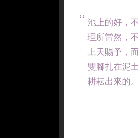
池上的好，
理所當然，
上天賜予，
雙腳扎在泥
耕耘出來的