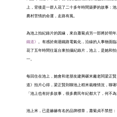
上，背後是一群人花了二十多年時間築夢的故事：池
農村苦情的命運，走路有風。
為池上拍紀錄片的因緣，來自蕭菊貞另一部將於明年
鐵道》
。有感於南迴鐵路電氣化，沿線的人事物面臨改
花了五年時間往返台東拍攝紀錄片，池上，是她和拍
一。
每回住在池上，她會和老朋友建興碾米廠老闆梁正賢
道》拍片心得，梁正賢則聊池上稻米栽種情況，聊著
「池上也有好多故事，很多農民年紀都大了，何不為
池上米，已是赫赫有名的品牌標章，蕭菊貞不禁想：