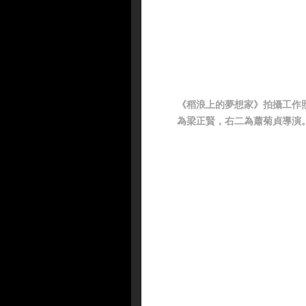
《稻浪上的夢想家》拍攝工作
為梁正賢，右二為蕭菊貞導演