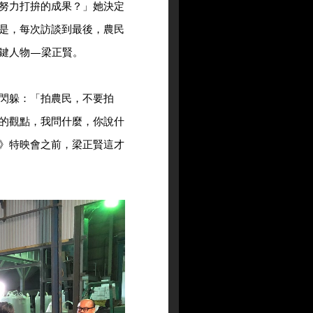
努力打拚的成果？」她決定
是，每次訪談到最後，農民
鍵人物—梁正賢。
閃躲：「拍農民，不要拍
的觀點，我問什麼，你說什
》特映會之前，梁正賢這才